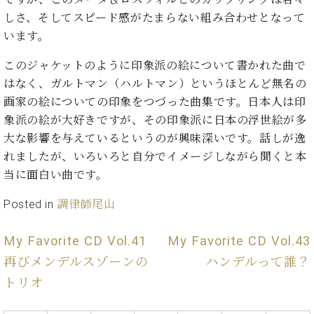
イ
ュ
ブ
ジ
(お
で
ン
タ
ロ
しさ、そしてスピード感がたまらない組み合わせとなって
正
ャ
知
コ
イ
グ
オンライン試弾
規
います。
パ
ら
ン
ン
デ
ン
せ・
メルマガ登録
サ
の
このジャケットのように印象派の絵について書かれた曲で
ィ
の
メ
ー
音
ー
はなく、ガルトマン（ハルトマン）というほとんど無名の
取
デ
趣
ト
色
ラ
画家の絵についての印象をつづった曲集です。日本人は印
り
ィ
味
/
ー・
組
ア
象派の絵が大好きですが、その印象派に日本の浮世絵が多
か
C.
取
ベ
み
情
大な影響を与えているというのが興味深いです。話しが逸
ら
ベ
扱
ヒ
報)
本
ヒ
れましたが、いろいろと自分でイメージしながら聞くと本
店
シ
格
シ
ピ
当に面白い曲です。
ュ
的
ュ
ア
キ
タ
に
タ
ノ
ャ
店
Posted in
調律師尾山
イ
学
イ
製
ン
舗・
ン
ぶ
ン
造
ペ
サ
を
My Favorite CD Vol.41
My Favorite CD Vol.43
方
レ
番
ー
ロ
弾
再びメンデルスゾーンの
ハンデルって誰？
ま
ジ
号
ン
ン・
く
で
デ
調
トリオ
前
大
ン
律
に
コ
歓
ス