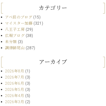
・
ス
ベ
ノ
セ
カテゴリー
タ
ン
ン
ジ
ト
ト
C.
アベ辰のブログ
(15)
オ
ラ
ベ
マイスター加藤
(321)
ム
ヒ
コ
東
八王子工房
(29)
シ
納
ン
京
ュ
広報ブログ
(38)
入
ク
タ
実
ー
未分類
(3)
イ
績
ル
店
調律師尾山
(287)
ン
音
長
コ
楽
ご
音
アーカイブ
ン
教
挨
楽
サ
室
拶
教
2026年8月
(1)
ー
展
室
ト
2026年7月
(3)
示
ご
ア
情
2026年6月
(3)
愛
ッ
報
2026年5月
(3)
用
プ
ホー
2026年4月
(5)
者
ラ
ル・
の
2026年3月
(2)
イ
スタ
声