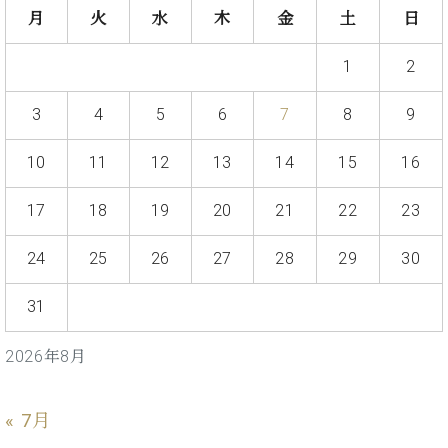
ン
迎。
月
火
水
木
金
土
日
サ
ベ
会
ベヒ
ー
C.
ヒ
社
シュ
1
2
ト
ベ
シ
案
ヒ
タイ
ュ
内
シ
3
4
5
6
7
8
9
タ
レ
ン・
ュ
イ
ッ
シュ
タ
10
11
12
13
14
15
16
お
ン・
ス
イ
ーレ
問
シ
ン
ン
合
ュ
イ
17
18
19
20
21
22
23
音楽
コ
せ
ー
ベ
教室
ン
レ
ン
24
25
26
27
28
29
30
サ
ト
ー
31
納
ベ
ト
入
代
ヒ
グ
シ
実
理
ラ
2026年8月
ュ
績
店
ン
タ
ホ
主
ド
イ
ー
催
« 7月
ピ
ン
ル・
イ
ア