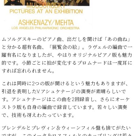
た
を
ラ
か
ヒ
ヒ
イ
い！
作
ン
ら
シ
シ
ン・
録
る
ド
の
ュ
ュ
サ
音
こ
ヒ
お
タ
タ
ロ
し
と
ス
知
イ
イ
ン
た
ト
ら
ン
ムソルグスキーのピアノ曲、出だしを聞けば「あの曲ね」
ン
会
い！
音
リ
せ
レ
の
員
と分かる超有名曲、「展覧会の絵」。ラヴェルの編曲で一
と
色
ー
(入
ジ
秘
い
躍有名になりましたが、やはりオリジナルピアノ版も魅力
と
荷
デ
密
う
的です。小節ごとに拍が変化するプロムナードは一度耳に
ベ
タ
情
ン
音
方
ヒ
すれば忘れられません。
ッ
報
ス
楽
は、
シ
チ
等)
ニ
家
お
ュ
これは同時に2つの版が聞けるという魅力もありますが、
ュ
達
近
タ
引退を表明したV.アシュケナージの演奏が素晴らしいで
ー
ベ
の
プ
く
C.
イ
ス・
す。アシュケナージはこの曲を2回録音し、さらにオーケ
ヒ
声
レ
の
ベ
ン・
イ
シ
ス
ストラ版も自身の編曲で録音しています。若々しい演奏
直
ヒ
ジ
ベ
ュ
リ
営
で、技術も冴えわたっています。
シ
ベ
ャ
ン
タ
リ
店
ュ
ヒ
パ
ト
イ
ー
舗
ブレンデルとプレヴィン＆ウィーンフィル盤も捨てがたい
タ
シ
ン
ン・
ス
ま
ですが、このメータ＆ロスフィルとのカップリングは若々