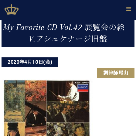
Skip
ベヒシュタインジャパン公式サイト
BECHSTEIN JAPAN Official Site
to
content
投
カ
My Favorite CD Vol.42 展覧会の絵
タ
稿
ベ
V.アシュケナージ旧盤
ベ
ド
メ
企
ロ
C.
ナ
ヒ
ヒ
イ
ル
業
グ
ベ
シ
シ
ツ
マ
情
ビ
ヒ
ュ
ュ
の
ガ
報
シ
2020年4月10日(金)
ゲ
タ
展
タ
名
会
ュ
イ
示
イ
器
員
ー
調律師尾山
採
タ
ン
ン
ベ
登
用
イ
シ
で、
の
ヒ
録
情
ン
ピ
演
グ
シ
ご
ョ
報
コ
ア
奏
ラ
ュ
案
ン
ン
ノ
し
ン
タ
内
サ
技
ベ
た
ド
イ
ー
術
ヒ
い！
ピ
ン
各
ト /
シ
学
ア
店
C.
ュ
び
ノ
ブ
舗
ベ
ベ
タ