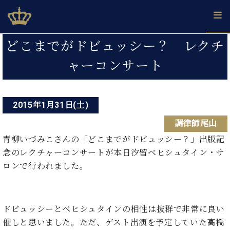
Skip
ベヒシュタインジャパン公式サイト
BECHSTEIN JAPAN Official Site
to
content
投
カ
どこまでがドビュッシー？ レクチ
タ
稿
ベ
ャーコンサート
ベ
ド
メ
企
ロ
C.
ナ
ヒ
ヒ
イ
ル
業
グ
ベ
シ
シ
ツ
マ
情
ビ
ヒ
ュ
ュ
の
ガ
報
シ
2015年1月31日(土)
ゲ
タ
展
タ
名
会
ュ
イ
示
イ
器
員
ー
調律師尾山
採
タ
ン
ン
ベ
登
用
イ
青柳いづみこさんの「どこまでがドビュッシー？」出版記
シ
で、
の
ヒ
録
情
ン
ピ
演
念のレクチャーコンサートが本日汐留ベヒシュタイン・サ
グ
シ
ご
ョ
報
コ
ア
奏
ラ
ュ
案
ロンで行われました。
ン
ン
ノ
し
ン
タ
内
サ
技
ベ
た
ド
イ
ー
術
ヒ
い！
ピ
ン
各
ト /
シ
学
ドビュッシーとベヒシュタインの相性は抜群で非常に良い
ア
店
C.
ュ
び
ノ
催しと思いました。ただ、ゲスト出演を予定していた高橋
ブ
舗
ベ
ベ
タ