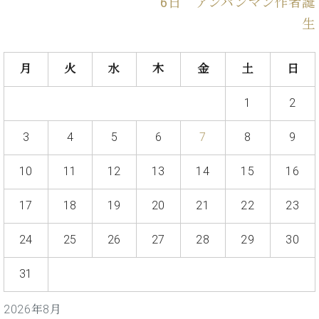
・
6日 アンパンマン作者誕
ス
ベ
ノ
セ
生
タ
ン
ン
ジ
ト
ト
C.
オ
ラ
ベ
月
火
水
木
金
土
日
ム
ヒ
コ
東
シ
納
ン
京
1
2
ュ
入
ク
タ
実
ー
3
4
5
6
7
8
9
イ
績
ル
店
ン
音
長
コ
10
11
12
13
14
15
16
楽
ご
音
ン
教
挨
楽
サ
室
拶
17
18
19
20
21
22
23
教
ー
展
室
ト
示
24
25
26
27
28
29
30
ご
ア
情
愛
ッ
報
用
31
プ
ホー
者
ラ
ル・
の
2026年8月
イ
スタ
声