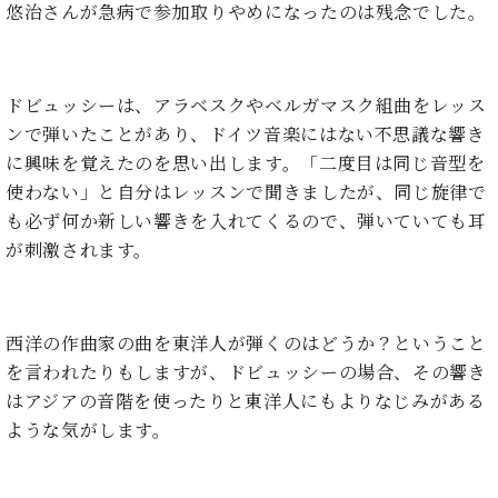
た
を
悠治さんが急病で参加取りやめになったのは残念でした。
ラ
か
ヒ
ヒ
イ
い！
作
ン
ら
シ
シ
ン・
録
る
ド
の
ュ
ュ
サ
音
こ
ヒ
お
タ
タ
ロ
し
と
ドビュッシーは、アラベスクやベルガマスク組曲をレッス
ス
知
イ
イ
ン
た
ンで弾いたことがあり、ドイツ音楽にはない不思議な響き
ト
ら
ン
ン
会
い！
音
リ
せ
に興味を覚えたのを思い出します。「二度目は同じ音型を
レ
の
員
と
色
ー
(入
ジ
使わない」と自分はレッスンで聞きましたが、同じ旋律で
秘
い
と
荷
デ
密
も必ず何か新しい響きを入れてくるので、弾いていても耳
う
ベ
タ
情
ン
音
方
が刺激されます。
ヒ
ッ
報
ス
楽
は、
シ
チ
等)
ニ
家
お
ュ
ュ
達
近
タ
ー
ベ
の
プ
西洋の作曲家の曲を東洋人が弾くのはどうか？ということ
く
C.
イ
ス・
ヒ
声
レ
の
を言われたりもしますが、ドビュッシーの場合、その響き
ベ
ン・
イ
シ
ス
直
はアジアの音階を使ったりと東洋人にもよりなじみがある
ヒ
ジ
ベ
ュ
リ
営
シ
ベ
ャ
ような気がします。
ン
タ
リ
店
ュ
ヒ
パ
ト
イ
ー
舗
タ
シ
ン
ン・
ス
ま