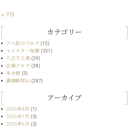
ト
ジオ
ピ
レン
« 7月
ア
タル
ノ
ホー
ル・
カテゴリー
C.
スタ
ベ
ジオ
アベ辰のブログ
(15)
ヒ
空き
マイスター加藤
(321)
シ
状況
八王子工房
(29)
ュ
動
広報ブログ
(38)
タ
画
イ
未分類
(3)
収
ン
録
調律師尾山
(287)
レ
サ
ジ
ー
アーカイブ
デ
ビ
ン
ス
2026年8月
(1)
ス
音
2026年7月
(3)
ア
楽
ッ
2026年6月
(3)
教