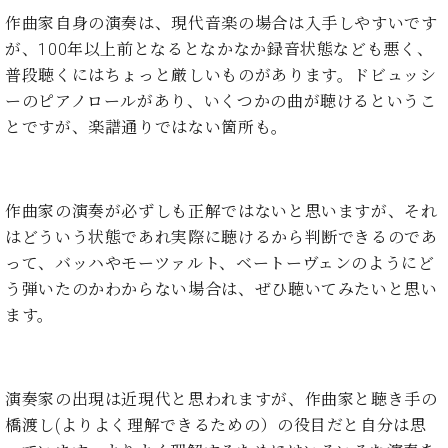
イ
ュ
ブ
ジ
(お
で
作曲家自身の演奏は、現代音楽の場合は入手しやすいです
ン
タ
ロ
正
ャ
知
コ
イ
グ
オンライン試弾
が、100年以上前となるとなかなか録音状態なども悪く、
規
パ
ら
ン
ン
デ
普段聴くにはちょっと厳しいものがあります。ドビュッシ
ン
せ・
メルマガ登録
サ
の
ィ
ーのピアノロールがあり、いくつかの曲が聴けるというこ
の
メ
ー
音
ー
取
デ
とですが、楽譜通りではない箇所も。
趣
ト
色
ラ
り
ィ
味
/
ー・
組
ア
か
C.
取
ベ
み
情
ら
ベ
扱
ヒ
作曲家の演奏が必ずしも正解ではないと思いますが、それ
報)
本
ヒ
店
シ
はどういう状態であれ実際に聴けるから判断できるのであ
格
シ
ピ
ュ
って、バッハやモーツァルト、ベートーヴェンのようにど
的
ュ
ア
キ
タ
に
タ
ノ
ャ
店
う弾いたのかわからない場合は、ぜひ聴いてみたいと思い
イ
学
イ
製
ン
舗・
ます。
ン
ぶ
ン
造
ペ
サ
を
方
レ
番
ー
ロ
弾
ま
ジ
号
ン
ン・
く
で
デ
調
演奏家の出現は近現代と思われますが、作曲家と聴き手の
前
大
ン
律
橋渡し(よりよく理解できるための）の役目だと自分は思
に
コ
歓
ス