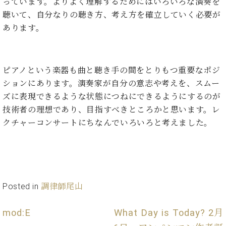
ン
っています。よりよく理解するためにはいろいろな演奏を
迎。
サ
聴いて、自分なりの聴き方、考え方を確立していく必要が
ベ
会
ベヒ
ー
C.
あります。
ヒ
社
シュ
ト
ベ
シ
案
ヒ
タイ
ュ
内
シ
タ
レ
ン・
ュ
ピアノという楽器も曲と聴き手の間をとりもつ重要なポジ
イ
ッ
シュ
タ
お
ションにあります。演奏家が自分の意志や考えを、スムー
ン・
ス
イ
ーレ
問
シ
ン
ズに表現できるような状態につねにできるようにするのが
ン
合
ュ
イ
音楽
技術者の理想であり、目指すべきところかと思います。レ
コ
せ
ー
ベ
教室
クチャーコンサートにちなんでいろいろと考えました。
ン
レ
ン
サ
ト
ー
納
ベ
ト
入
代
ヒ
グ
シ
実
理
ラ
Posted in
調律師尾山
ュ
績
店
ン
タ
ホ
主
ド
イ
ー
催
mod:E
What Day is Today? 2月
ピ
ン
ル・
イ
ア