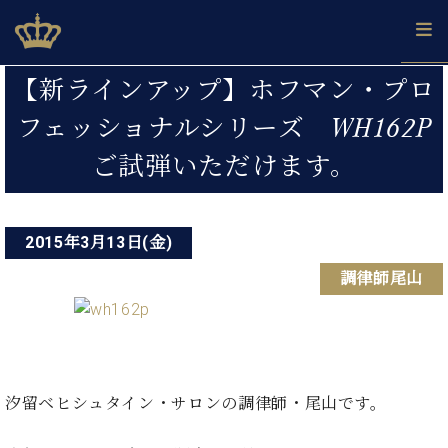
Skip
ベヒシュタインジャパン公式サイト
BECHSTEIN JAPAN Official Site
to
content
投
カ
【新ラインアップ】ホフマン・プロ
タ
稿
ベ
フェッショナルシリーズ WH162P
ベ
ド
メ
企
ロ
C.
ナ
ヒ
ヒ
イ
ル
業
グ
ベ
ご試弾いただけます。
シ
シ
ツ
マ
情
ビ
ヒ
ュ
ュ
の
ガ
報
シ
ゲ
タ
展
タ
名
会
ュ
イ
示
イ
器
員
ー
採
2015年3月13日(金)
タ
ン
ン
ベ
登
用
イ
シ
で、
の
ヒ
録
調律師尾山
情
ン
ピ
演
グ
シ
ご
ョ
報
コ
ア
奏
ラ
ュ
案
ン
ン
ノ
し
ン
タ
内
サ
技
ベ
た
ド
イ
ー
術
ヒ
い！
ピ
ン
各
ト /
汐留ベヒシュタイン・サロンの調律師・尾山です。
シ
学
ア
店
C.
ュ
び
ノ
ブ
舗
ベ
ベ
タ