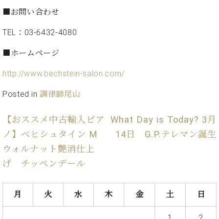
・
ス
ベ
ノ
セ
■お問い合わせ
タ
ン
ン
ジ
ト
ト
C.
TEL：03-6432-4080
オ
ラ
ベ
ム
ヒ
■ホームページ
コ
東
シ
納
ン
京
ュ
http://www.bechstein-salon.com/
入
ク
タ
実
ー
Posted in
調律師尾山
イ
績
ル
店
ン
音
長
コ
楽
ご
【おススメ中古輸入ピア
What Day is Today? 3月
音
ン
教
挨
楽
ノ】ベヒシュタイン M
14日 G.P.テレマン誕生
サ
室
拶
教
ー
ウォルナット艶消仕上
展
室
ト
示
げ チッペンデール
ご
ア
情
愛
ッ
報
用
プ
ホー
月
火
水
木
金
土
日
者
ラ
ル・
の
イ
スタ
1
2
声