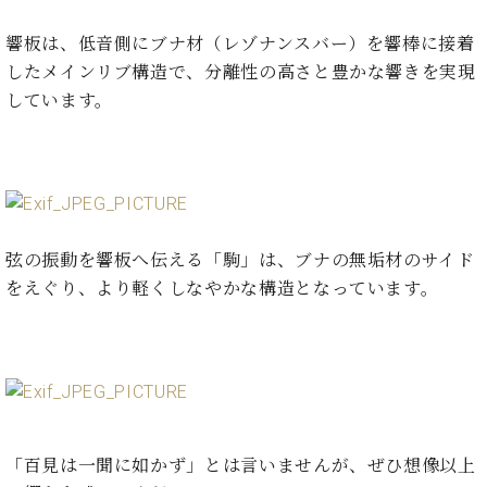
イ
ュ
ブ
ジ
(お
で
ン
タ
ロ
正
ャ
知
響板は、低音側にブナ材（レゾナンスバー）を響棒に接着
コ
イ
グ
オンライン試弾
規
パ
ら
したメインリブ構造で、分離性の高さと豊かな響きを実現
ン
ン
デ
ン
せ・
メルマガ登録
サ
の
しています。
ィ
の
メ
ー
音
ー
取
デ
趣
ト
色
ラ
り
ィ
味
/
ー・
組
ア
か
C.
取
ベ
み
情
ら
ベ
扱
ヒ
報)
本
ヒ
店
シ
弦の振動を響板へ伝える「駒」は、ブナの無垢材のサイド
格
シ
ピ
ュ
的
ュ
をえぐり、より軽くしなやかな構造となっています。
ア
キ
タ
に
タ
ノ
ャ
店
イ
学
イ
製
ン
舗・
ン
ぶ
ン
造
ペ
サ
を
方
レ
番
ー
ロ
弾
ま
ジ
号
ン
ン・
く
で
デ
調
前
大
ン
律
「百見は一聞に如かず」とは言いませんが、ぜひ想像以上
に
コ
歓
ス