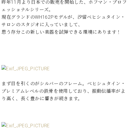
た
を
昨年11月より日本での販売を開始した、ホフマン・プロフ
ラ
か
ヒ
ヒ
イ
い！
作
ェッショナルシリーズ。
ン
ら
シ
シ
ン・
録
る
ド
の
現在グランドのWH162Pモデルが、汐留べヒシュタイン・
ュ
ュ
サ
音
こ
ヒ
お
タ
サロンのスタジオに入っていまして、
タ
ロ
し
と
ス
知
イ
イ
ン
思う存分この新しい楽器を試弾できる環境にあります！
た
ト
ら
ン
ン
会
い！
音
リ
せ
レ
の
員
と
色
ー
(入
ジ
秘
い
と
荷
デ
密
う
ベ
タ
情
ン
音
方
ヒ
ッ
報
ス
楽
は、
シ
チ
等)
ニ
家
お
ュ
ュ
達
近
まず目を引くのがシルバーのフレーム。べヒシュタイン・
タ
ー
ベ
の
プ
く
プレミアムレベルの鉄骨を使用しており、振動伝播率がよ
C.
イ
ス・
ヒ
声
レ
の
ベ
ン・
り高く、長く豊かに響きが続きます。
イ
シ
ス
直
ヒ
ジ
ベ
ュ
リ
営
シ
ベ
ャ
ン
タ
リ
店
ュ
ヒ
パ
ト
イ
ー
舗
タ
シ
ン
ン・
ス
ま