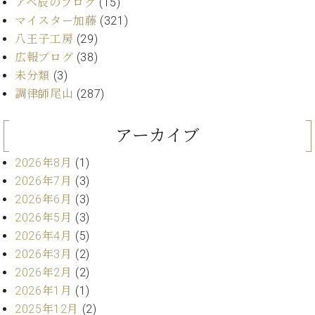
プ
アベ辰のブログ
(15)
室
ラ
ピ
マイスター加藤
(321)
イ
ア
八王子工房
(29)
ト
ノ
広報ブログ
(38)
ピ
の
未分類
(3)
ア
コ
ノ
調律師尾山
(287)
ン
シ
ェ
C.
アーカイブ
ル
ベ
ジ
ヒ
2026年8月
(1)
ュ
シ
2026年7月
(3)
ア
ュ
2026年6月
(3)
ク
タ
2026年5月
(3)
セ
イ
2026年4月
(5)
ス
ン
セン
2026年3月
(2)
ア
トラ
カ
2026年2月
(2)
ム東
デ
2026年1月
(1)
京の
ミ
2025年12月
(2)
ご案