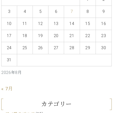
ト
ジオ
ピ
レン
3
4
5
6
7
8
9
ア
タル
ノ
ホー
10
11
12
13
14
15
16
ル・
C.
スタ
ベ
17
18
19
20
21
22
23
ジオ
ヒ
空き
シ
24
25
26
27
28
29
30
状況
ュ
動
タ
画
31
イ
収
ン
録
2026年8月
レ
サ
ジ
ー
デ
ビ
« 7月
ン
ス
ス
音
ア
カテゴリー
楽
ッ
教