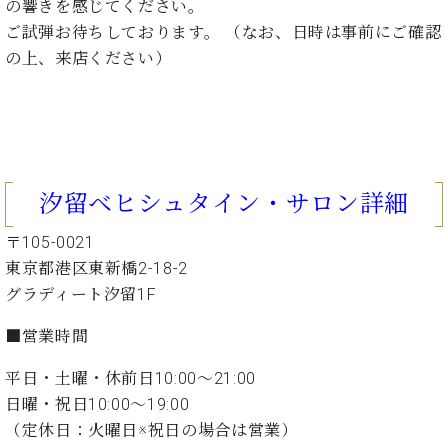
ン
の響きを感じてください。
迎。
サ
ご試弾お待ちしております。 （なお、日時は事前にご確認
ベ
会
ベヒ
ー
C.
ヒ
社
の上、来店ください）
シュ
ト
ベ
シ
案
ヒ
タイ
ュ
内
シ
タ
レ
ン・
ュ
イ
ッ
シュ
タ
お
ン・
ス
イ
ーレ
問
シ
ン
汐留ベヒシュタイン・サロン詳細
ン
合
ュ
イ
音楽
コ
せ
ー
ベ
教室
〒105-0021
ン
レ
ン
サ
東京都港区東新橋2-18-2
ト
ー
グラディート汐留1F
納
ベ
ト
入
代
ヒ
グ
■営業時間
シ
実
理
ラ
ュ
績
店
ン
平日・土曜・休前日10:00～21:00
タ
ホ
主
ド
日曜・祝日10:00～19:00
イ
ー
催
ピ
ン
（定休日：火曜日※祝日の場合は営業）
ル・
イ
ア