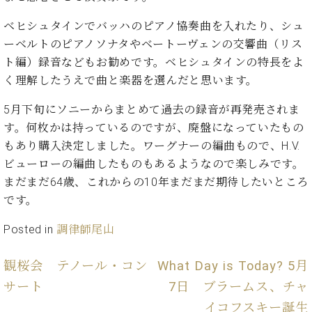
た
を
ラ
か
ヒ
ヒ
イ
い！
作
ン
ら
ベヒシュタインでバッハのピアノ協奏曲を入れたり、シュ
シ
シ
ン・
録
る
ド
の
ュ
ーベルトのピアノソナタやベートーヴェンの交響曲（リス
ュ
サ
音
こ
ヒ
お
タ
タ
ロ
ト編）録音などもお勧めです。ベヒシュタインの特長をよ
し
と
ス
知
イ
イ
ン
た
く理解したうえで曲と楽器を選んだと思います。
ト
ら
ン
ン
会
い！
音
リ
せ
レ
の
員
と
5月下旬にソニーからまとめて過去の録音が再発売されま
色
ー
(入
ジ
秘
い
す。何枚かは持っているのですが、廃盤になっていたもの
と
荷
デ
密
う
ベ
もあり購入決定しました。ワーグナーの編曲もので、H.V.
タ
情
ン
音
方
ヒ
ッ
報
ビューローの編曲したものもあるようなので楽しみです。
ス
楽
は、
シ
チ
等)
ニ
まだまだ64歳、これからの10年まだまだ期待したいところ
家
お
ュ
ュ
達
です。
近
タ
ー
ベ
の
プ
く
C.
イ
ス・
Posted in
調律師尾山
ヒ
声
レ
の
ベ
ン・
イ
シ
ス
直
ヒ
ジ
ベ
ュ
リ
営
観桜会 テノール・コン
What Day is Today? 5月
シ
ベ
ャ
ン
タ
リ
店
ュ
ヒ
パ
サート
7日 ブラームス、チャ
ト
イ
ー
舗
タ
シ
ン
イコフスキー誕生
ン・
ス
ま