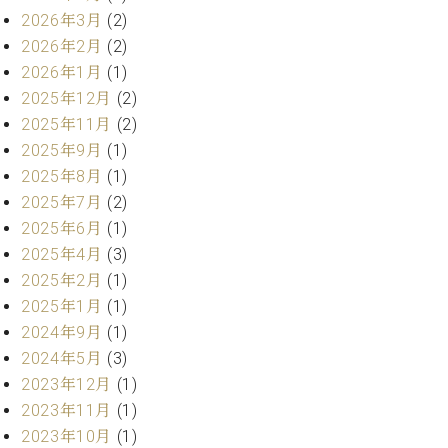
・
ス
ベ
ノ
2026年3月
(2)
セ
タ
ン
ン
2026年2月
(2)
ジ
ト
ト
C.
2026年1月
(1)
オ
ラ
ベ
2025年12月
(2)
ム
ヒ
コ
東
2025年11月
(2)
シ
納
ン
京
ュ
2025年9月
(1)
入
ク
タ
実
ー
2025年8月
(1)
イ
績
ル
店
2025年7月
(2)
ン
音
長
2025年6月
(1)
コ
楽
ご
音
2025年4月
(3)
ン
教
挨
楽
2025年2月
(1)
サ
室
拶
教
ー
2025年1月
(1)
展
室
ト
示
2024年9月
(1)
ご
ア
情
2024年5月
(3)
愛
ッ
報
用
2023年12月
(1)
プ
ホー
者
2023年11月
(1)
ラ
ル・
の
イ
2023年10月
(1)
スタ
声