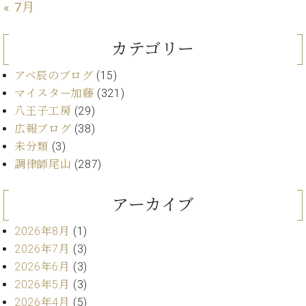
ン
« 7月
迎。
サ
ベ
会
ベヒ
ー
C.
ヒ
社
シュ
カテゴリー
ト
ベ
シ
案
ヒ
タイ
ュ
内
アベ辰のブログ
(15)
シ
タ
レ
ン・
ュ
マイスター加藤
(321)
イ
ッ
シュ
タ
八王子工房
(29)
お
ン・
ス
イ
ーレ
問
シ
ン
広報ブログ
(38)
ン
合
ュ
イ
音楽
未分類
(3)
コ
せ
ー
ベ
教室
調律師尾山
(287)
ン
レ
ン
サ
ト
ー
アーカイブ
納
ベ
ト
入
代
ヒ
グ
2026年8月
(1)
シ
実
理
ラ
2026年7月
(3)
ュ
績
店
ン
タ
2026年6月
(3)
ホ
主
ド
イ
2026年5月
(3)
ー
催
ピ
ン
ル・
イ
2026年4月
(5)
ア