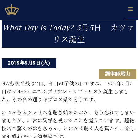
Skip
ベヒシュタインジャパン公式サイト
BECHSTEIN JAPAN Official Site
to
content
投
カ
What Day is Today? 5月5日 カツァ
タ
稿
ベ
リス誕生
ベ
ド
メ
企
ロ
C.
ナ
ヒ
ヒ
イ
ル
業
グ
ベ
シ
シ
ツ
マ
情
ビ
ヒ
ュ
ュ
の
ガ
報
シ
2015年5月5日(火)
ゲ
タ
展
タ
名
会
ュ
イ
示
イ
器
員
ー
調律師尾山
採
タ
ン
ン
ベ
登
用
イ
GWも後半残り2日、今日は子供の日ですね。1951年5月5
シ
で、
の
ヒ
録
情
ン
ピ
演
日にマルセイユでシプリアン・カツァリスが誕生しまし
グ
シ
ご
ョ
報
コ
ア
奏
ラ
ュ
案
た。その名の通りキプロス系だそうです。
ン
ン
ノ
し
ン
タ
内
サ
技
ベ
た
ド
イ
いつからカツァリスを聴き始めたのか、もう忘れてしまい
ー
術
ヒ
い！
ピ
ン
ましたが、非常に衝撃を受けたことを覚えています。超絶
各
ト /
シ
学
ア
技巧で驚くのはもちろん、とにかく聴く人を驚かせ、楽し
店
C.
ュ
び
ノ
ブ
舗
ませ感心させる演奏家です。
ベ
ベ
タ