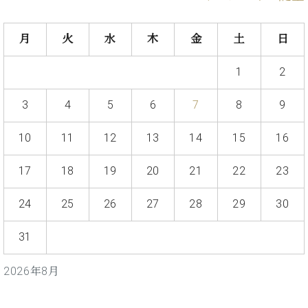
イ
ュ
ブ
ジ
(お
で
ン
タ
ロ
正
ャ
知
コ
イ
グ
オンライン試弾
規
月
火
水
木
金
土
日
パ
ら
ン
ン
デ
ン
せ・
メルマガ登録
サ
の
ィ
の
メ
1
2
ー
音
ー
取
デ
趣
ト
色
ラ
り
ィ
3
4
5
6
7
8
9
味
/
ー・
組
ア
か
C.
取
ベ
み
情
ら
ベ
10
11
12
13
14
15
16
扱
ヒ
報)
本
ヒ
店
シ
格
シ
ピ
17
18
19
20
21
22
23
ュ
的
ュ
ア
キ
タ
に
タ
ノ
ャ
店
24
25
26
27
28
29
30
イ
学
イ
製
ン
舗・
ン
ぶ
ン
造
ペ
サ
を
31
方
レ
番
ー
ロ
弾
ま
ジ
号
ン
ン・
く
2026年8月
で
デ
調
前
大
ン
律
に
コ
歓
ス