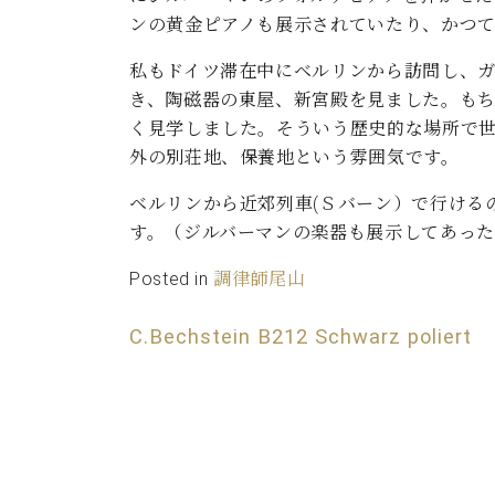
ン
C.ベヒシュタイン コンサート
ンの黄金ピアノも展示されていたり、かつ
アクセス
納入実績 
グランドピアノ
セントラム東京のご案内(PDF)
私もドイツ滞在中にベルリンから訪問し、
お問い合わせ
ご愛用者の
き、陶磁器の東屋、新宮殿を見ました。もち
C.ベヒシュタイン アカデミー
く見学しました。そういう歴史的な場所で
アーティストカスタマーサービス(
外の別荘地、保養地という雰囲気です。
W.ホフマン プロフェッショナル
ベルリンから近郊列車(Ｓバーン）で行ける
アフターサービス(調律)
W.ホフマン トラディション
調律師紹介
す。（ジルバーマンの楽器も展示してあった
調律料金表
Posted in
調律師尾山
お問い合わせ
W.ホフマン ヴィジョン
尾山調律師のブログ Die Musikgasse（音楽の小道）
C.Bechstein B212 Schwarz poliert
C.BECHSTEIN Digital(ベヒシュタイン デジタル)