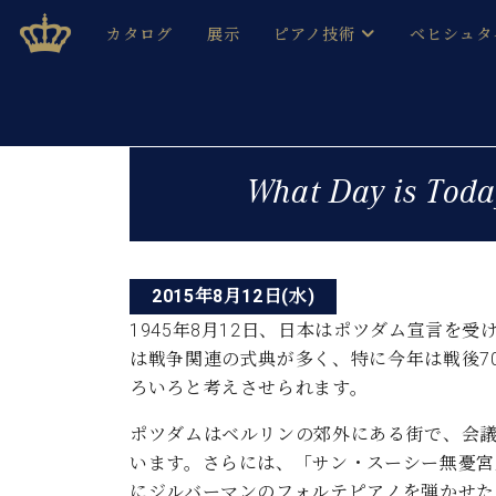
Skip
ベヒシュタインジャパン公式サイト
BECHSTEIN JAPAN Official Site
カタログ
展示
ピアノ技術
ベヒシュタ
to
content
ベヒシュタインのグランドピ
ドイツの名
作ること
ベヒシュタインで、 演奏したい！ 学びたい！ 録音した
投
C.ベヒシュタイン コンサート / C.ベヒシュタイ
ブランドヒ
What Day is 
音色とタッチ
稿
ベヒシュタイン・
趣味から本格的に学ぶ方まで大歓迎。
音楽家達の
ナ
C.ベヒシュタイン コンサート
ベヒシュタイン・ジャパンの
み
ビ
ベヒシュタイン・セントラム 東
ベヒシュタ
2015年8月12日(水)
ゲ
1945年8月12日、日本はポツダム宣言を
ピアノ製造番号
店長ご挨拶
ベヒシュタ
は戦争関連の式典が多く、特に今年は戦後7
ー
展示情報
ろいろと考えさせられます。
ホール・スタジオレンタル
ベヒシュタ
シ
ホール・スタジオ空き状況
ポツダムはベルリンの郊外にある街で、会
動画収録サービス
ョ
います。さらには、「サン・スーシー無憂宮
納入実績 
音楽教室
にジルバーマンのフォルテピアノを弾かせた
ピアノのコンシェルジュ