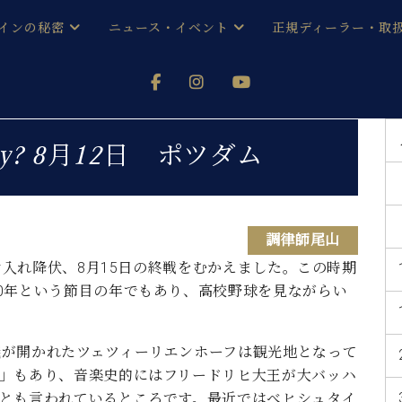
インの秘密
ニュース・イベント
正規ディーラー・取
アノを
器ベヒシュタイン
メルマガ会員登録ご案内
い！ という方は、お近くの直営店舗まで
オンライン試弾
ン レジデンス
ストリー
各店舗からのお知らせ
Today? 8月12日 ポツダム
(入荷情報等)
シューレ音楽教室
声
/
C.ベヒシュタイン レジデンス
取り組
プレスリリース
(お知らせ・メディア情報)
京
インの音色
調律師尾山
受け入れ降伏、8月15日の終戦をむかえました。この時期
キャンペーン
スタッフご挨拶
インを弾く前に
0年という節目の年でもあり、高校野球を見ながらい
技術者紹介
展示情報【ユーロピアノ特選
コンサート
イン・シューレ
イベント情報
議が開かれたツェツィーリエンホーフは観光地となって
八王子工房ブログ
レッスンイベント
」もあり、音楽史的にはフリードリヒ大王が大バッハ
ホール・スタジオ
アクセス
とも言われているところです。最近ではべヒシュタイ
お問い合わせ