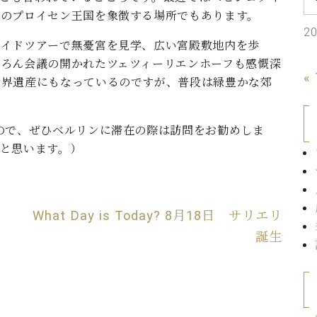
C.ベヒシュタイン コンサート
代理店主催イベント
てのプロイセン王国を象徴する場所でもあります。
音楽教室
アップライトピアノ
2
ガイドツアーで無憂宮を見学、広い宮殿敷地内を歩
コンクール
声
ろん会議の開かれたツェツィーリエンホーフも感慨深
«
世界遺産にもなっているのですが、普段は緑豊かな郊
音楽教室
調律)
ので、ぜひベルリンに滞在の際は訪問をお勧めしま
と思います。）
What Day is Today? 8月18日 サリエリ
誕生