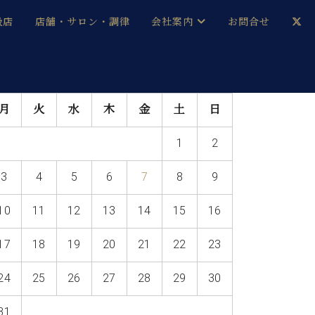
扱店
店舗・サロン・調律
会社案内
お問合せ
企業情報
メルマガ登録
月
火
水
木
金
土
日
採用情報
1
2
ベヒシュタイン・サロン会員
3
4
5
6
7
8
9
本社：八王子・技術営業センター
ベヒシュタイン・ジャパンブログ
10
11
12
13
14
15
16
17
18
19
20
21
22
23
中古】
24
25
26
27
28
29
30
31