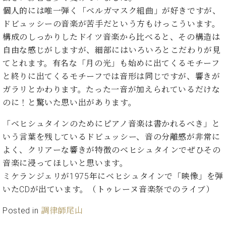
た
を
ラ
か
ヒ
ヒ
個人的には唯一弾く「ベルガマスク組曲」が好きですが、
イ
い！
作
ン
ら
シ
シ
ン・
録
ドビュッシーの音楽が苦手だという方もけっこういます。
る
ド
の
ュ
ュ
サ
音
こ
構成のしっかりしたドイツ音楽から比べると、その構造は
ヒ
お
タ
タ
ロ
し
と
自由な感じがしますが、細部にはいろいろとこだわりが見
ス
知
イ
イ
ン
た
ト
ら
てとれます。有名な「月の光」も始めに出てくるモチーフ
ン
ン
会
い！
音
リ
せ
レ
と終りに出てくるモチーフでは音形は同じですが、響きが
の
員
と
色
ー
(入
ジ
秘
ガラリとかわります。たった一音が加えられているだけな
い
と
荷
デ
密
う
のに！と驚いた思い出があります。
ベ
タ
情
ン
音
方
ヒ
ッ
報
ス
楽
は、
「ベヒシュタインのためにピアノ音楽は書かれるべき」と
シ
チ
等)
ニ
家
お
いう言葉を残しているドビュッシー、音の分離感が非常に
ュ
ュ
達
近
タ
よく、クリアーな響きが特徴のベヒシュタインでぜひその
ー
ベ
の
プ
く
C.
イ
音楽に浸ってほしいと思います。
ス・
ヒ
声
レ
の
ベ
ン・
イ
ミケランジェリが1975年にベヒシュタインで「映像」を弾
シ
ス
直
ヒ
ジ
ベ
ュ
リ
いたCDが出ています。（トゥレーヌ音楽祭でのライブ）
営
シ
ベ
ャ
ン
タ
リ
店
ュ
ヒ
パ
ト
Posted in
調律師尾山
イ
ー
舗
タ
シ
ン
ン・
ス
ま