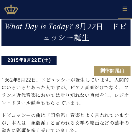
Skip
ベヒシュタインジャパン公式サイト
BECHSTEIN JAPAN Official Site
to
content
投
カ
What Day is Today? 8月22日 ドビ
タ
稿
ベ
ュッシー誕生
ベ
ド
メ
企
ロ
C.
ナ
ヒ
ヒ
イ
ル
業
グ
ベ
シ
シ
ツ
マ
情
ビ
ヒ
ュ
ュ
の
ガ
報
シ
2015年8月22日(土)
ゲ
タ
展
タ
名
会
ュ
イ
示
イ
器
員
ー
調律師尾山
採
タ
ン
ン
ベ
登
用
イ
1862年8月22日、ドビュッシーが誕生しています。人間的
シ
で、
の
ヒ
録
情
ン
ピ
演
にいろいろとあった人ですが、ピアノ音楽だけでなく、フ
グ
シ
ご
ョ
報
コ
ア
奏
ラ
ュ
案
ランス近代音楽においては計り知れない貢献をし、レジオ
ン
ン
ノ
し
ン
タ
内
ン・ドヌール勲章ももらっています。
サ
技
ベ
た
ド
イ
ー
術
ヒ
い！
ピ
ン
ドビュッシーの曲は「印象派」音楽とよく言われています
各
ト /
シ
学
ア
が、本人は「象徴派」と言われる文学や絵画などの芸術の
店
C.
ュ
び
ノ
ブ
舗
動きに影響を多く受けていました。
ベ
ベ
タ