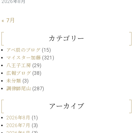
ン
2026年8月
迎。
サ
ベ
会
ベヒ
ー
C.
ヒ
社
シュ
« 7月
ト
ベ
シ
案
ヒ
タイ
ュ
内
シ
タ
レ
ン・
カテゴリー
ュ
イ
ッ
シュ
タ
お
ン・
ス
アベ辰のブログ
(15)
イ
ーレ
問
シ
ン
マイスター加藤
(321)
ン
合
ュ
イ
音楽
八王子工房
(29)
コ
せ
ー
ベ
教室
ン
広報ブログ
(38)
レ
ン
サ
未分類
(3)
ト
ー
調律師尾山
(287)
納
ベ
ト
入
代
ヒ
グ
シ
実
理
アーカイブ
ラ
ュ
績
店
ン
タ
ホ
主
2026年8月
(1)
ド
イ
ー
催
ピ
2026年7月
(3)
ン
ル・
イ
ア