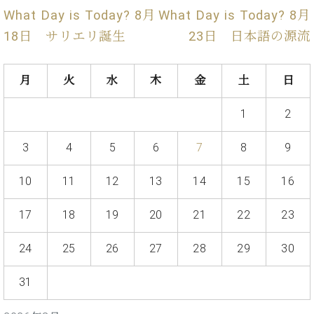
イ
ュ
ブ
ジ
(お
で
What Day is Today? 8月
What Day is Today? 8月
ン
タ
ロ
正
ャ
知
コ
イ
グ
オンライン試弾
規
18日 サリエリ誕生
23日 日本語の源流
パ
ら
ン
ン
デ
ン
せ・
メルマガ登録
サ
の
ィ
の
メ
ー
音
月
火
水
木
金
土
日
ー
取
デ
趣
ト
色
ラ
り
ィ
味
/
ー・
1
2
組
ア
か
C.
取
ベ
み
情
ら
ベ
扱
ヒ
3
4
5
6
7
8
9
報)
本
ヒ
店
シ
格
シ
ピ
ュ
10
11
12
13
14
15
16
的
ュ
ア
キ
タ
に
タ
ノ
ャ
店
イ
17
18
19
20
21
22
23
学
イ
製
ン
舗・
ン
ぶ
ン
造
ペ
サ
を
方
レ
番
ー
24
25
26
27
28
29
30
ロ
弾
ま
ジ
号
ン
ン・
く
で
デ
調
31
前
大
ン
律
に
コ
歓
ス