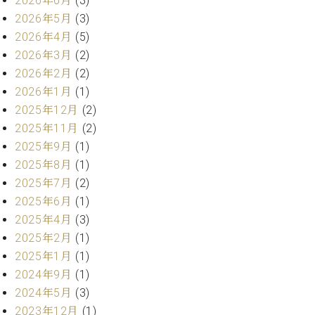
2026年6月
(3)
・
ス
ベ
ノ
セ
2026年5月
(3)
タ
ン
ン
2026年4月
(5)
ジ
ト
ト
C.
2026年3月
(2)
オ
ラ
ベ
ム
2026年2月
(2)
ヒ
コ
東
シ
2026年1月
(1)
納
ン
京
ュ
入
ク
2025年12月
(2)
タ
実
ー
2025年11月
(2)
イ
績
ル
店
2025年9月
(1)
ン
音
長
2025年8月
(1)
コ
楽
ご
音
ン
2025年7月
(2)
教
挨
楽
サ
室
拶
2025年6月
(1)
教
ー
展
2025年4月
(3)
室
ト
示
2025年2月
(1)
ご
ア
情
愛
2025年1月
(1)
ッ
報
用
2024年9月
(1)
プ
ホー
者
ラ
2024年5月
(3)
ル・
の
イ
スタ
2023年12月
(1)
声