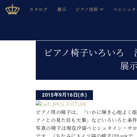
Skip
ベヒシュタインジャパン公式サイト
BECHSTEIN JAPAN Official Site
カタログ
展示
ピアノ技術
ベヒシュタ
to
content
ベヒシュタインのグランドピ
ドイツの名
作ること
ベヒシュタインで、 演奏したい！ 学びたい！ 録音した
投
C.ベヒシュタイン コンサート / C.ベヒシュタイ
ブランドヒ
ピアノ椅子いろいろ 
音色とタッチ
稿
ベヒシュタイン・
趣味から本格的に学ぶ方まで大歓迎。
展
音楽家達の
ナ
C.ベヒシュタイン コンサート
ベヒシュタイン・ジャパンの
み
ビ
ベヒシュタイン・セントラム 東
ベヒシュタ
ゲ
ピアノ製造番号
2015年9月16日(水)
店長ご挨拶
ベヒシュタ
ー
展示情報
ホール・スタジオレンタル
ピアノ用の椅子は、「いかに弾き心地よく
ベヒシュタ
シ
ホール・スタジオ空き状況
アノとの見た目も大事」などいろいろと条
動画収録サービス
ョ
写真の椅子は現在汐留ベヒシュタイン・サ
納入実績 
音楽教室
です。（ちなみにドイツ語の椅子はBankで
ピアノのコンシェルジュ