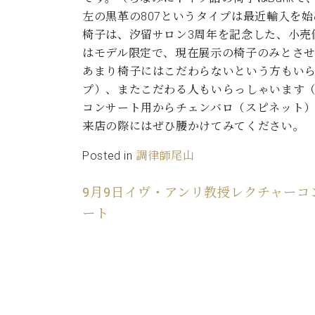
ン
C.ベヒシュタイン コンサート
アクセス
左の黒革の807というタイプは最近輸入を
納入実績 
グランドピアノ
セントラム東京のご案内(PDF)
椅子は、汐留サロン3周年を記念した、小売
お問い合わせ
はモデル限定で、現在展示の椅子のみとさ
ご愛用者の
C.ベヒシュタイン アカデミー
あまり椅子にはこだわらないという方もい
プ）、またこだわる人もいらっしゃいます
アーティストカスタマーサービス(
W.ホフマン プロフェッショナル
コンサート用からチェンバロ（スピネット
来店の際にはぜひ腰かけてみてください。
アフターサービス(調律)
W.ホフマン トラディション
調律師紹介
Posted in
調律師尾山
調律料金表
お問い合わせ
W.ホフマン ヴィジョン
9月9日イヴ・アンリ教授レクチャーコ
尾山調律師のブログ Die Musikgasse（音楽の小道）
ート
C.BECHSTEIN Digital(ベヒシュタイン デジタル)