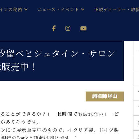
インの秘密
ニュース・イベント
正規ディーラー・取
アノを
器ベヒシュタイン
メルマガ会員登録ご案内
い！ という方は、お近くの直営店舗まで
オンライン試弾
ン レジデンス
ストリー
各店舗からのお知らせ
汐留ベヒシュタイン・サロン
(入荷情報等)
シューレ音楽教室
示販売中！
声
/
C.ベヒシュタイン レジデンス
取り組
プレスリリース
(お知らせ・メディア情報)
京
インの音色
キャンペーン
調律師尾山
スタッフご挨拶
インを弾く前に
技術者紹介
展示情報【ユーロピアノ特選
コンサート
座ることができるか？」「長時間でも疲れない」「ピ
イン・シューレ
イベント情報
件がありそうです。
八王子工房ブログ
レッスンイベント
ロンにて展示販売中のもので、イタリア製、ドイツ製
ホール・スタジオ
アクセス
、銀行のBankと語源は同じです。）
お問い合わせ