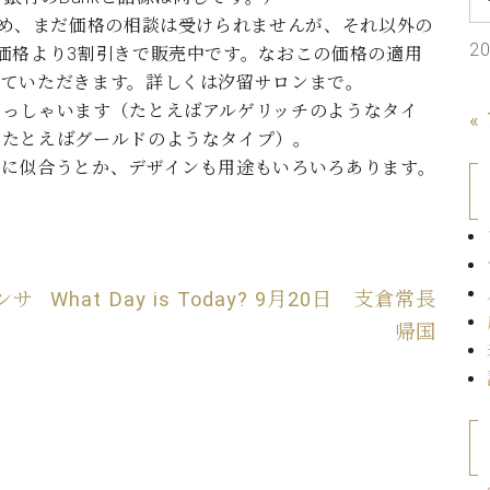
C.ベヒシュタイン コンサート
代理店主催イベント
始め、まだ価格の相談は受けられませんが、それ以外の
音楽教室
アップライトピアノ
2
価格より3割引きで販売中です。なおこの価格の適用
コンクール
せていただきます。詳しくは汐留サロンまで。
声
らっしゃいます（たとえばアルゲリッチのようなタイ
«
音楽教室
（たとえばグールドのようなタイプ）。
調律)
）に似合うとか、デザインも用途もいろいろあります。
ンサ
What Day is Today? 9月20日 支倉常長
帰国