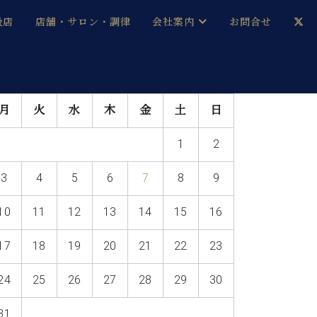
扱店
店舗・サロン・調律
会社案内
お問合せ
企業情報
メルマガ登録
月
火
水
木
金
土
日
採用情報
1
2
ベヒシュタイン・サロン会員
3
4
5
6
7
8
9
本社：八王子・技術営業センター
ベヒシュタイン・ジャパンブログ
10
11
12
13
14
15
16
17
18
19
20
21
22
23
中古】
24
25
26
27
28
29
30
31