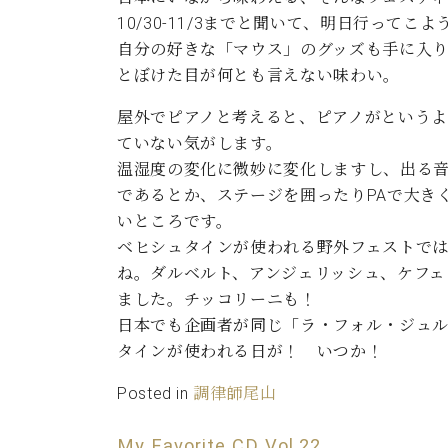
ン
C.ベヒシュタイン コンサート
アクセス
10/30-11/3までと聞いて、明日行って
納入実績 
グランドピアノ
セントラム東京のご案内(PDF)
自分の好きな「マウス」のグッズも手に入
お問い合わせ
とぼけた目が何とも言えない味わい。
ご愛用者の
C.ベヒシュタイン アカデミー
屋外でピアノと考えると、ピアノがというよ
アーティストカスタマーサービス(
ていない気がします。
W.ホフマン プロフェッショナル
温湿度の変化に微妙に変化しますし、出る
アフターサービス(調律)
であるとか、ステージを囲ったりPAで大き
W.ホフマン トラディション
調律師紹介
いところです。
調律料金表
ベヒシュタインが使われる野外フェストで
お問い合わせ
W.ホフマン ヴィジョン
ね。ダルベルト、アンジェリッシュ、ケフェ
尾山調律師のブログ Die Musikgasse（音楽の小道）
ました。チッコリーニも！
C.BECHSTEIN Digital(ベヒシュタイン デジタル)
日本でも企画者が同じ「ラ・フォル・ジュ
タインが使われる日が！ いつか！
Posted in
調律師尾山
My Favorite CD Vol.22