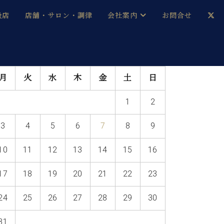
扱店
店舗・サロン・調律
会社案内
お問合せ
企業情報
メルマガ登録
月
火
水
木
金
土
日
採用情報
1
2
ベヒシュタイン・サロン会員
3
4
5
6
7
8
9
本社：八王子・技術営業センター
ベヒシュタイン・ジャパンブログ
10
11
12
13
14
15
16
17
18
19
20
21
22
23
中古】
24
25
26
27
28
29
30
31