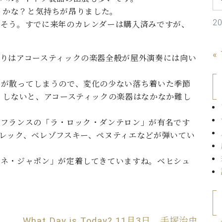
C.ベヒシュタイン コンサート
代理店主催イベント
こようかな？と気持ちが昂りました。
音楽教室
アップライトピアノ
2
りそう。すでに来年のカレンダーは購入済みですが、
コンクール
声
«
りはアコースティックの楽器全般が屋外演奏には向い
音楽教室
調律)
音が散ってしまうので、変化の少ない落ち着いた季節
くしないと、アコースティックの楽器はなかなか難し
はフランスの「ラ・ロック・ダンテロン」が有名です
レック、ベレゾフスキー、ペヌティエなどが弾いてい
ルネ・ジャポン」が定着してきていますね。ベヒシュ
What Day is Today? 11月3日 手塚治虫