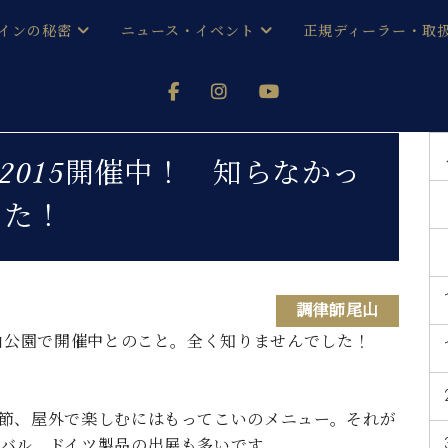
インの秘密
ニュース・イベント
正規ディーラー・取
アノを
器ベヒシュタイン
メルマガ会員登録ご案内
い！ という方は、お近くの直営店舗まで
オンライン試弾
ン レジデンス
ストリー
各店舗からのお知らせ
2015開催中！ 知らなかっ
(入荷情報等)
シューレ音楽教室
た！
声
/
C.ベヒシュタイン レジデンス
取り組
プレスリリース
(お知らせ・メディア情報)
京
インの音色
キャンペーン
調律師尾山
スタッフご挨拶
インを弾く前に
技術者紹介
青山公園で開催中とのこと。全く知りませんでした！
展示情報【ユーロピアノ特選
コンサート
イン・シューレ
イベント情報
八王子工房ブログ
レッスンイベント
節、屋外で楽しむにはもってこいのメニュー。それが
ホール・スタジオ
アクセス
バル。ドイツ製品の出展も多いです。
お問い合わせ