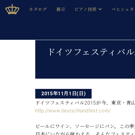
Skip
ベヒシュタインジャパン公式サイト
BECHSTEIN JAPAN Official Site
カタログ
展示
ピアノ技術
ベヒシュタ
to
content
ベヒシュタインのグランドピ
ドイツの名
作ること
ベヒシュタインで、 演奏したい！ 学びたい！ 録音した
投
C.ベヒシュタイン コンサート / C.ベヒシュタイ
ブランドヒ
ドイツフェスティバル
音色とタッチ
稿
ベヒシュタイン・
趣味から本格的に学ぶ方まで大歓迎。
音楽家達の
ナ
C.ベヒシュタイン コンサート
ベヒシュタイン・ジャパンの
み
ビ
ベヒシュタイン・セントラム 東
ベヒシュタ
ゲ
ピアノ製造番号
2015年11月1日(日)
店長ご挨拶
ベヒシュタ
ー
展示情報
ドイツフェスティバル2015が今、東京・
ホール・スタジオレンタル
http://www.deutschlandfest.com/
ベヒシュタ
シ
ホール・スタジオ空き状況
動画収録サービス
ョ
ビールにワイン、ソーセージにパン。この季
納入実績 
音楽教室
日本にいながら味わえる、そんなフェスティ
ピアノのコンシェルジュ