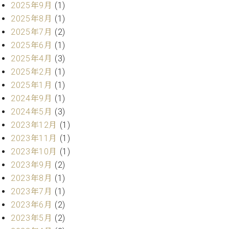
・
2025年9月
(1)
ス
ベ
ノ
セ
タ
ン
2025年8月
(1)
ン
ジ
ト
ト
C.
2025年7月
(2)
オ
ラ
ベ
2025年6月
(1)
ム
ヒ
コ
2025年4月
(3)
東
シ
納
ン
2025年2月
(1)
京
ュ
入
ク
2025年1月
(1)
タ
実
ー
2024年9月
(1)
イ
績
ル
店
ン
2024年5月
(3)
音
長
コ
楽
ご
2023年12月
(1)
音
ン
教
挨
2023年11月
(1)
楽
サ
室
拶
教
2023年10月
(1)
ー
展
室
2023年9月
(2)
ト
示
ご
ア
2023年8月
(1)
情
愛
ッ
報
2023年7月
(1)
用
プ
ホー
2023年6月
(2)
者
ラ
ル・
2023年5月
(2)
の
イ
スタ
声