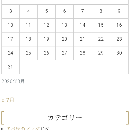
イ
ュ
ブ
ジ
(お
で
ン
タ
ロ
正
ャ
知
3
4
5
6
7
8
9
コ
イ
グ
オンライン試弾
規
パ
ら
ン
ン
デ
ン
せ・
10
11
12
13
14
15
16
メルマガ登録
サ
の
ィ
の
メ
ー
音
ー
取
デ
趣
ト
色
17
18
19
20
21
22
23
ラ
り
ィ
味
/
ー・
組
ア
か
C.
取
24
25
26
27
28
29
30
ベ
み
情
ら
ベ
扱
ヒ
報)
本
ヒ
店
31
シ
格
シ
ピ
ュ
的
ュ
ア
キ
タ
2026年8月
に
タ
ノ
ャ
店
イ
学
イ
製
ン
舗・
ン
ぶ
ン
造
ペ
サ
を
« 7月
方
レ
番
ー
ロ
弾
ま
ジ
号
ン
ン・
く
で
デ
調
カテゴリー
前
大
ン
律
に
コ
歓
ス
アベ辰のブログ
(15)