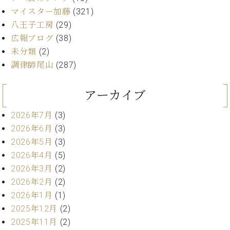
ン
迎。
マイスター加藤
(321)
サ
ベ
会
ベヒ
ー
C.
八王子工房
(29)
ヒ
社
シュ
ト
ベ
広報ブログ
(38)
シ
案
ヒ
タイ
ュ
未分類
(2)
内
シ
タ
レ
ン・
調律師尾山
(287)
ュ
イ
ッ
シュ
タ
お
ン・
ス
イ
アーカイブ
ーレ
問
シ
ン
ン
合
ュ
イ
音楽
コ
2026年7月
(3)
せ
ー
ベ
教室
ン
2026年6月
(3)
レ
ン
サ
ト
2026年5月
(3)
ー
2026年4月
(5)
納
ベ
ト
2026年3月
(2)
入
代
ヒ
グ
シ
実
理
2026年2月
(2)
ラ
ュ
績
店
ン
2026年1月
(1)
タ
ホ
主
ド
2025年12月
(2)
イ
ー
催
ピ
ン
2025年11月
(2)
ル・
イ
ア