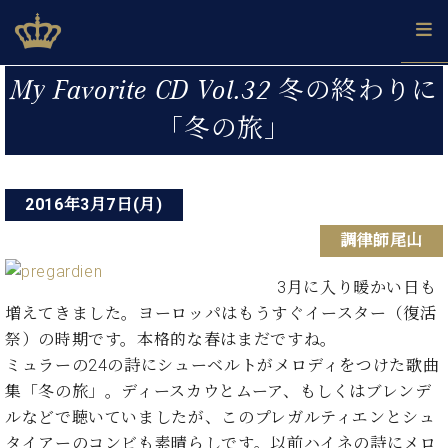
Skip
ベヒシュタインジャパン公式サイト
BECHSTEIN JAPAN Official Site
to
content
投
カ
My Favorite CD Vol.32 冬の終わりに
タ
稿
ベ
「冬の旅」
ベ
ド
メ
企
ロ
C.
ナ
ヒ
ヒ
イ
ル
業
グ
ベ
シ
シ
ツ
マ
情
ビ
ヒ
ュ
ュ
の
ガ
報
シ
2016年3月7日(月)
ゲ
タ
展
タ
名
会
ュ
イ
示
イ
器
員
ー
調律師尾山
採
タ
ン
ン
ベ
登
用
イ
シ
で、
の
ヒ
録
情
3月に入り暖かい日も
ン
ピ
演
グ
シ
ご
ョ
報
コ
増えてきました。ヨーロッパはもうすぐイースター（復活
ア
奏
ラ
ュ
案
ン
ン
ノ
祭）の時期です。本格的な春はまだですね。
し
ン
タ
内
サ
技
ベ
た
ド
イ
ミュラーの24の詩にシューベルトがメロディをつけた歌曲
ー
術
ヒ
い！
ピ
ン
集「冬の旅」。ディースカウとムーア、もしくはブレンデ
各
ト /
シ
学
ア
ルなどで聴いていましたが、このプレガルティエンとシュ
店
C.
ュ
び
ノ
ブ
舗
タイアーのコンビも素晴らしです。以前ハイネの詩にメロ
ベ
ベ
タ