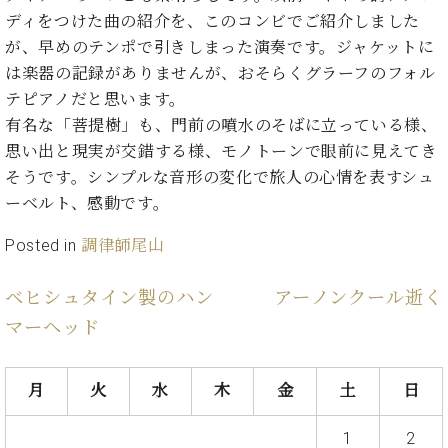
た
を
ラ
か
ヒ
ヒ
ディをつけた曲の紹介を、このコンビでご紹介しました
イ
い！
作
ン
ら
シ
シ
ン・
録
が、早めのテンポで引きしまった演奏です。ジャケットに
る
ド
の
ュ
ュ
サ
音
こ
は楽器の記録がありませんが、おそらくグラーフのフォル
ヒ
お
タ
タ
ロ
し
と
テピアノだと思います。
ス
知
イ
イ
ン
た
ト
ら
有名な「菩提樹」も、門前の噴水のそばに立っている様、
ン
ン
会
い！
音
リ
せ
レ
思い出と現実が交錯する様、モノトーンで眼前に見えてき
の
員
と
色
ー
(入
ジ
秘
そうです。シンプルな音形の変化で旅人の心情を表すシュ
い
と
荷
デ
密
う
ーベルト、感動です。
ベ
タ
情
ン
音
方
ヒ
ッ
報
ス
楽
は、
Posted in
調律師尾山
シ
チ
等)
ニ
家
お
ュ
ュ
達
近
タ
ベヒシュタイン製のハン
アーノンクール逝く
ー
ベ
の
プ
く
C.
イ
ス・
マーヘッド
ヒ
声
レ
の
ベ
ン・
イ
シ
ス
直
ヒ
ジ
ベ
ュ
リ
営
シ
ベ
ャ
月
火
水
木
金
土
日
ン
タ
リ
店
ュ
ヒ
パ
ト
イ
ー
舗
タ
シ
ン
1
2
ン・
ス
ま