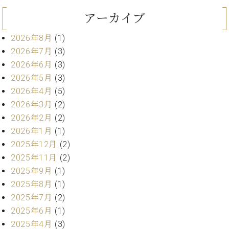
ト
ジオ
アーカイブ
ピ
レン
ア
タル
2026年8月
(1)
ノ
ホー
2026年7月
(3)
ル・
C.
スタ
2026年6月
(3)
ベ
ジオ
2026年5月
(3)
ヒ
空き
2026年4月
(5)
シ
状況
2026年3月
(2)
ュ
動
タ
2026年2月
(2)
画
イ
収
2026年1月
(1)
ン
録
2025年12月
(2)
レ
サ
2025年11月
(2)
ジ
ー
2025年9月
(1)
デ
ビ
2025年8月
(1)
ン
ス
ス
2025年7月
(2)
音
ア
楽
2025年6月
(1)
ッ
教
2025年4月
(3)