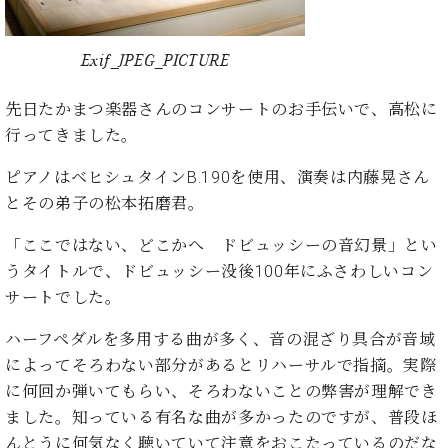
た
を
ラ
か
ヒ
ヒ
イ
い！
作
ン
ら
シ
シ
ン・
録
る
ド
の
Exif_JPEG_PICTURE
ュ
ュ
サ
音
こ
ヒ
お
タ
タ
ロ
し
と
ス
知
イ
イ
先日たかまつ楽器さんのコンサートのお手伝いで、高松に
ン
た
ト
ら
ン
ン
会
い！
行ってきました。
音
リ
せ
レ
の
員
と
色
ー
(入
ジ
秘
ピアノはベヒシュタインB.190を使用、演奏は内藤晃さん
い
と
荷
デ
密
う
とその弟子の松本拓磨君。
ベ
タ
情
ン
音
方
ヒ
ッ
報
ス
楽
は、
「ここではない、どこかへ ドビュッシーの音幻景」とい
シ
チ
等)
ニ
家
お
うタイトルで、ドビュッシー没後100年にふさわしいコン
ュ
ュ
達
近
タ
サートでした。
ー
ベ
の
プ
く
C.
イ
ス・
ヒ
声
レ
の
ハーフペダルを多用する曲が多く、音の混ざり具合が音域
ベ
ン・
イ
シ
ス
直
ヒ
ジ
によってそろわない部分があるとリハーサルで指摘。実際
ベ
ュ
リ
営
シ
ベ
ャ
ン
に何回か弾いてもらい、そろわないことの弊害が理解でき
タ
リ
店
ュ
ヒ
パ
ト
ました。知っている有名な曲が多かったのですが、普段ほ
イ
ー
舗
タ
シ
ン
ン・
ス
ま
んとうに何気なく聴いていて注意をおこたっているのだな