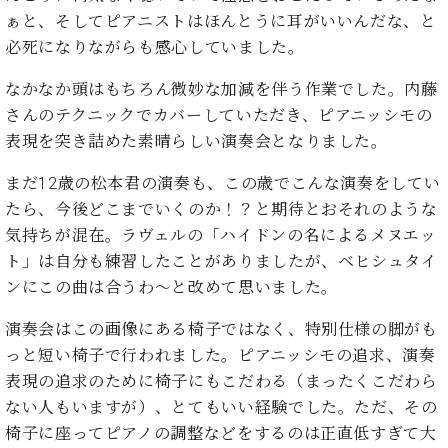
イ
ュ
ブ
ジ
(お
で
ぁと、そしてピアニストはほんとうに耳がいいんだな、と
ン
タ
ロ
正
ャ
知
コ
イ
グ
オンライン試弾
必死になりながらも感心していました。
規
パ
ら
ン
ン
デ
ン
せ・
メルマガ登録
なかなか頭はもちろん微妙な加減を伴う作業でした。内藤
サ
の
ィ
の
メ
ー
音
さんのテクニックでカバーしていただき、ピアニッシモの
ー
取
デ
趣
ト
色
ラ
表現を突き詰めた素晴らしい演奏会となりました。
り
ィ
味
/
ー・
組
ア
か
C.
取
まだ12歳の松本君の演奏も、この歳でこんな演奏をしてい
ベ
み
情
ら
ベ
扱
ヒ
たら、今後どこまでいくのか！？と期待とおそれのような
報)
本
ヒ
店
シ
気持ちが混在。ラヴェルの「ハイドンの名によるメヌエッ
格
シ
ピ
ュ
ト」は自分も練習したことがありましたが、ベヒシュタイ
的
ュ
ア
キ
タ
に
ンにこの曲は合うわ～と改めて思いました。
タ
ノ
ャ
店
イ
学
イ
製
ン
舗・
ン
演奏会はこの画像にある椅子ではなく、特別仕様の脚がも
ぶ
ン
造
ペ
サ
を
方
レ
番
ー
ロ
っと短い椅子で行われました。ピアニッシモの追求、演奏
弾
ま
ジ
号
ン
ン・
表現の追求のために椅子にもこだわる（まったくこだわら
く
で
デ
調
前
ない人もいますが）、とてもいい経験でした。ただ、その
大
ン
律
に
コ
椅子に座ってピアノの調整などをするのは正直低すぎて大
歓
ス