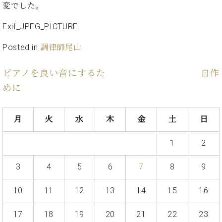
ン
変でした。
迎。
サ
ベ
会
ベヒ
ー
C.
Exif_JPEG_PICTURE
ヒ
社
シュ
ト
ベ
シ
案
ヒ
タイ
Posted in
調律師尾山
ュ
内
シ
タ
レ
ン・
ュ
イ
ッ
ピアノを良い音にするた
自作
シュ
タ
お
ン・
ス
めに
イ
ーレ
問
シ
ン
ン
合
ュ
イ
音楽
コ
せ
ー
ベ
教室
月
火
水
木
金
土
日
ン
レ
ン
サ
ト
1
2
ー
納
ベ
ト
入
代
ヒ
グ
3
4
5
6
7
8
9
シ
実
理
ラ
ュ
績
店
ン
10
11
12
13
14
15
16
タ
ホ
主
ド
イ
ー
催
ピ
ン
17
18
19
20
21
22
23
ル・
イ
ア