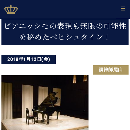
Skip
ベヒシュタインジャパン公式サイト
BECHSTEIN JAPAN Official Site
to
content
投
カ
ピアニッシモの表現も無限の可能性
タ
稿
ベ
を秘めたベヒシュタイン！
ベ
ド
メ
企
ロ
C.
ナ
ヒ
ヒ
イ
ル
業
グ
ベ
シ
シ
ツ
マ
情
ビ
ヒ
ュ
ュ
の
ガ
報
シ
2018年1月12日(金)
ゲ
タ
展
タ
名
会
ュ
イ
示
イ
器
員
ー
調律師尾山
採
タ
ン
ン
ベ
登
用
イ
シ
で、
の
ヒ
録
情
ン
ピ
演
グ
シ
ご
ョ
報
コ
ア
奏
ラ
ュ
案
ン
ン
ノ
し
ン
タ
内
サ
技
ベ
た
ド
イ
ー
術
ヒ
い！
ピ
ン
各
ト /
シ
学
ア
店
C.
ュ
び
ノ
ブ
舗
ベ
ベ
タ