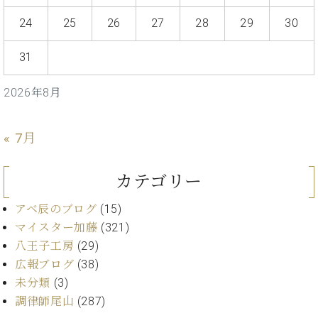
・
ス
ベ
ノ
セ
24
25
26
27
28
29
30
タ
ン
ン
ジ
ト
ト
C.
オ
31
ラ
ベ
ム
ヒ
コ
東
シ
2026年8月
納
ン
京
ュ
入
ク
タ
実
ー
« 7月
イ
績
ル
店
ン
音
長
コ
楽
ご
カテゴリー
音
ン
教
挨
楽
サ
室
拶
アベ辰のブログ
(15)
教
ー
展
室
マイスター加藤
(321)
ト
示
ご
八王子工房
(29)
ア
情
愛
ッ
広報ブログ
(38)
報
用
プ
ホー
未分類
(3)
者
ラ
ル・
調律師尾山
(287)
の
イ
スタ
声