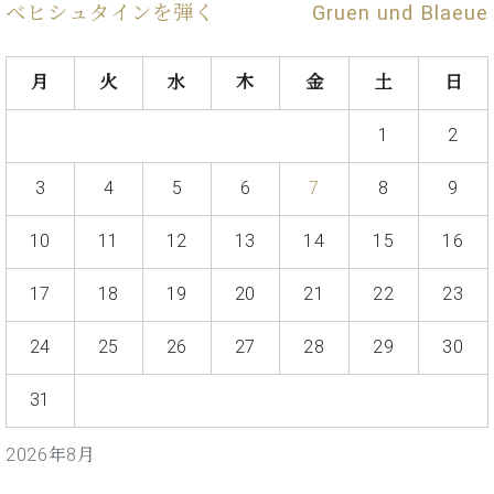
ン
ベヒシュタインを弾く
Gruen und Blaeue
迎。
サ
ベ
会
ベヒ
ー
C.
ヒ
社
シュ
ト
ベ
月
火
水
木
金
土
日
シ
案
ヒ
タイ
ュ
内
シ
タ
レ
1
2
ン・
ュ
イ
ッ
シュ
タ
お
ン・
ス
3
4
5
6
7
8
9
イ
ーレ
問
シ
ン
ン
合
ュ
イ
音楽
10
11
12
13
14
15
16
コ
せ
ー
ベ
教室
ン
レ
ン
17
18
19
20
21
22
23
サ
ト
ー
納
ベ
ト
24
25
26
27
28
29
30
入
代
ヒ
グ
シ
実
理
ラ
31
ュ
績
店
ン
タ
ホ
主
ド
イ
2026年8月
ー
催
ピ
ン
ル・
イ
ア