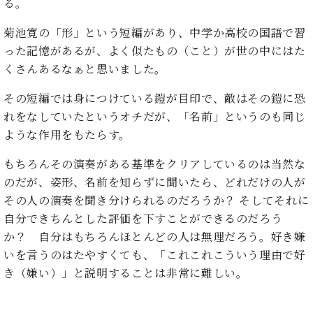
た
を
る。
ラ
か
ヒ
ヒ
イ
い！
作
ン
ら
シ
シ
ン・
録
菊池寛の「形」という短編があり、中学か高校の国語で習
る
ド
の
ュ
ュ
サ
音
こ
った記憶があるが、よく似たもの（こと）が世の中にはた
ヒ
お
タ
タ
ロ
し
と
くさんあるなぁと思いました。
ス
知
イ
イ
ン
た
ト
ら
ン
ン
会
い！
その短編では身につけている鎧が目印で、敵はその鎧に恐
音
リ
せ
レ
の
員
と
れをなしていたというオチだが、「名前」というのも同じ
色
ー
(入
ジ
秘
い
と
荷
ような作用をもたらす。
デ
密
う
ベ
タ
情
ン
音
方
ヒ
ッ
報
もちろんその演奏がある基準をクリアしているのは当然な
ス
楽
は、
シ
チ
等)
ニ
のだが、姿形、名前を知らずに聞いたら、どれだけの人が
家
お
ュ
ュ
達
その人の演奏を聞き分けられるのだろうか？ そしてそれに
近
タ
ー
ベ
の
プ
く
自分できちんとした評価を下すことができるのだろう
C.
イ
ス・
ヒ
声
レ
の
か？ 自分はもちろんほとんどの人は無理だろう。好き嫌
ベ
ン・
イ
シ
ス
直
ヒ
ジ
いを言うのはたやすくても、「これこれこういう理由で好
ベ
ュ
リ
営
シ
ベ
ャ
ン
き（嫌い）」と説明することは非常に難しい。
タ
リ
店
ュ
ヒ
パ
ト
イ
ー
舗
タ
シ
ン
ン・
ス
ま