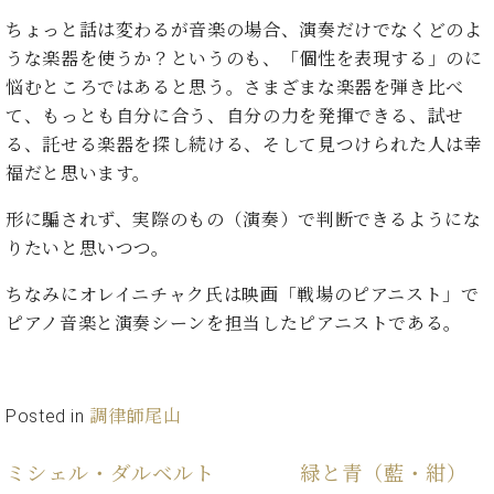
イ
ュ
ブ
ジ
(お
で
ン
タ
ロ
ちょっと話は変わるが音楽の場合、演奏だけでなくどのよ
正
ャ
知
コ
イ
グ
オンライン試弾
規
うな楽器を使うか？というのも、「個性を表現する」のに
パ
ら
ン
ン
デ
悩むところではあると思う。さまざまな楽器を弾き比べ
ン
せ・
メルマガ登録
サ
の
ィ
の
メ
て、もっとも自分に合う、自分の力を発揮できる、試せ
ー
音
ー
取
デ
る、託せる楽器を探し続ける、そして見つけられた人は幸
趣
ト
色
ラ
り
ィ
味
/
福だと思います。
ー・
組
ア
か
C.
取
ベ
み
情
ら
形に騙されず、実際のもの（演奏）で判断できるようにな
ベ
扱
ヒ
報)
本
ヒ
りたいと思いつつ。
店
シ
格
シ
ピ
ュ
的
ュ
ア
キ
ちなみにオレイニチャク氏は映画「戦場のピアニスト」で
タ
に
タ
ノ
ャ
店
ピアノ音楽と演奏シーンを担当したピアニストである。
イ
学
イ
製
ン
舗・
ン
ぶ
ン
造
ペ
サ
を
方
レ
番
ー
ロ
弾
ま
ジ
号
ン
ン・
Posted in
調律師尾山
く
で
デ
調
前
大
ン
律
ミシェル・ダルベルト
緑と青（藍・紺）
に
コ
歓
ス