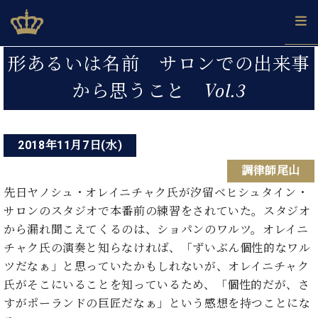
Skip
ベヒシュタインジャパン公式サイト
BECHSTEIN JAPAN Official Site
to
content
投
カ
形あるいは名前 サロンでの出来事
タ
稿
ベ
から思うこと Vol.3
ベ
ド
メ
企
ロ
C.
ナ
ヒ
ヒ
イ
ル
業
グ
ベ
シ
シ
ツ
マ
情
ビ
ヒ
ュ
ュ
の
ガ
報
シ
2018年11月7日(水)
ゲ
タ
展
タ
名
会
ュ
イ
示
イ
器
員
ー
調律師尾山
採
タ
ン
ン
ベ
登
用
イ
先日ヤノシュ・オレイニチャク氏が汐留ベヒシュタイン・
シ
で、
の
ヒ
録
情
ン
ピ
演
サロンのスタジオで本番前の練習をされていた。スタジオ
グ
シ
ご
ョ
報
コ
ア
奏
ラ
ュ
案
から漏れ聞こえてくるのは、ショパンのワルツ。オレイニ
ン
ン
ノ
し
ン
タ
内
チャク氏の演奏と知らなければ、「ずいぶん個性的なワル
サ
技
ベ
た
ド
イ
ツだなぁ」と思っていたかもしれないが、オレイニチャク
ー
術
ヒ
い！
ピ
ン
各
ト /
氏がそこにいることを知っているため、「個性的だが、さ
シ
学
ア
店
C.
ュ
すがポーランドの巨匠だなぁ」という感想を持つことにな
び
ノ
ブ
舗
ベ
ベ
タ