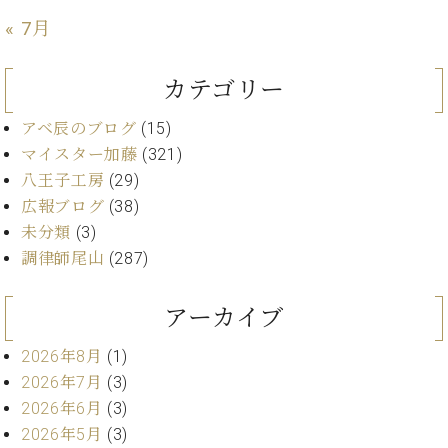
・
ス
ベ
ノ
セ
« 7月
タ
ン
ン
ジ
ト
ト
C.
オ
ラ
ベ
カテゴリー
ム
ヒ
コ
東
シ
アベ辰のブログ
(15)
納
ン
京
ュ
入
ク
マイスター加藤
(321)
タ
実
ー
八王子工房
(29)
イ
績
ル
店
広報ブログ
(38)
ン
音
長
未分類
(3)
コ
楽
ご
音
調律師尾山
(287)
ン
教
挨
楽
サ
室
拶
教
ー
展
アーカイブ
室
ト
示
ご
ア
情
2026年8月
(1)
愛
ッ
報
2026年7月
(3)
用
プ
ホー
者
2026年6月
(3)
ラ
ル・
の
2026年5月
(3)
イ
スタ
声