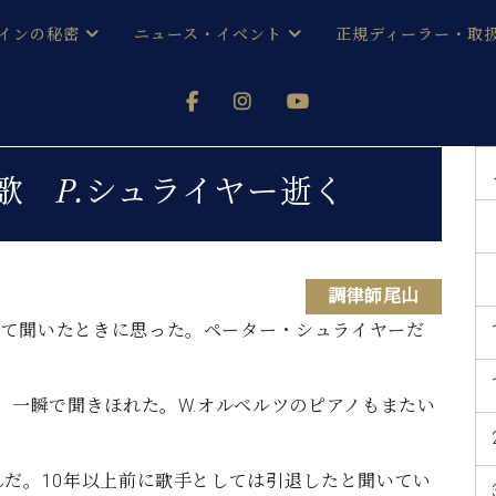
インの秘密
ニュース・イベント
正規ディーラー・取
アノを
器ベヒシュタイン
メルマガ会員登録ご案内
い！ という方は、お近くの直営店舗まで
オンライン試弾
ン レジデンス
ストリー
各店舗からのお知らせ
歌 P.シュライヤー逝く
(入荷情報等)
シューレ音楽教室
声
/
C.ベヒシュタイン レジデンス
取り組
プレスリリース
(お知らせ・メディア情報)
京
インの音色
調律師尾山
めて聞いたときに思った。ペーター・シュライヤーだ
キャンペーン
スタッフご挨拶
インを弾く前に
技術者紹介
展示情報【ユーロピアノ特選
コンサート
、一瞬で聞きほれた。W.オルベルツのピアノもまたい
イン・シューレ
イベント情報
八王子工房ブログ
レッスンイベント
ホール・スタジオ
アクセス
んだ。10年以上前に歌手としては引退したと聞いてい
お問い合わせ