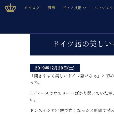
Skip
ベヒシュタインジャパン公式サイト
BECHSTEIN JAPAN Official Site
カタログ
展示
ピアノ技術
ベヒシュタ
to
content
ベヒシュタインのグランドピ
ドイツの名
作ること
ベヒシュタインで、 演奏したい！ 学びたい！ 録音した
投
C.ベヒシュタイン コンサート / C.ベヒシュタイ
ブランドヒ
ドイツ語の美しい
音色とタッチ
稿
ベヒシュタイン・
趣味から本格的に学ぶ方まで大歓迎。
音楽家達の
ナ
C.ベヒシュタイン コンサート
ベヒシュタイン・ジャパンの
み
ビ
ベヒシュタイン・セントラム 東
ベヒシュタ
2019年12月28日(土)
ゲ
「聞きやすく美しいドイツ語だなぁ」と初
ピアノ製造番号
店長ご挨拶
ベヒシュタ
った。
ー
展示情報
ホール・スタジオレンタル
F.ディースカウのリートばかり聞いていたが
ベヒシュタ
シ
ホール・スタジオ空き状況
い。
動画収録サービス
ョ
納入実績 
音楽教室
ドレスデンで84歳で亡くなったと新聞で読
ピアノのコンシェルジュ