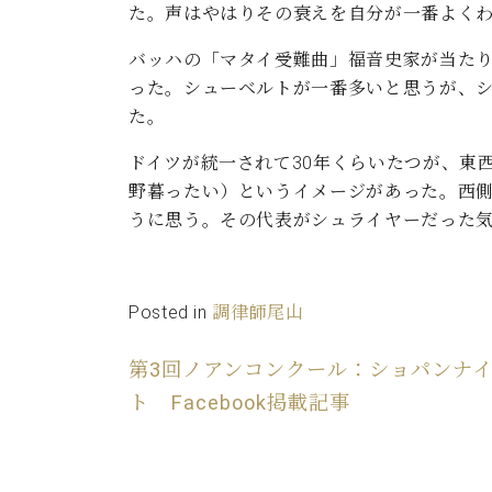
ン
た。声はやはりその衰えを自分が一番よく
C.ベヒシュタイン コンサート
アクセス
納入実績 
グランドピアノ
セントラム東京のご案内(PDF)
バッハの「マタイ受難曲」福音史家が当た
お問い合わせ
った。シューベルトが一番多いと思うが、
ご愛用者の
C.ベヒシュタイン アカデミー
た。
アーティストカスタマーサービス(
W.ホフマン プロフェッショナル
ドイツが統一されて30年くらいたつが、東
野暮ったい）というイメージがあった。西
アフターサービス(調律)
うに思う。その代表がシュライヤーだった
W.ホフマン トラディション
調律師紹介
調律料金表
お問い合わせ
W.ホフマン ヴィジョン
尾山調律師のブログ Die Musikgasse（音楽の小道）
Posted in
調律師尾山
C.BECHSTEIN Digital(ベヒシュタイン デジタル)
第3回ノアンコンクール：ショパンナ
ト Facebook掲載記事