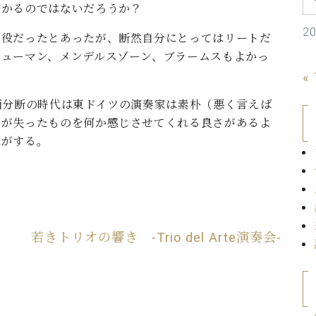
わかるのではないだろうか？
C.ベヒシュタイン コンサート
代理店主催イベント
音楽教室
アップライトピアノ
2
り役だったとあったが、断然自分にとってはリートだ
コンクール
シューマン、メンデルスゾーン、ブラームスもよかっ
声
«
音楽教室
調律)
西分断の時代は東ドイツの演奏家は素朴（悪く言えば
側が失ったものを何か感じさせてくれる良さがあるよ
気がする。
イ
若きトリオの響き -Trio del Arte演奏会-