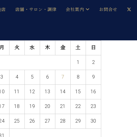
扱店
店舗・サロン・調律
会社案内
お問合せ
企業情報
メルマガ登録
月
火
水
木
金
土
日
採用情報
1
2
ベヒシュタイン・サロン会員
3
4
5
6
7
8
9
本社：八王子・技術営業センター
ベヒシュタイン・ジャパンブログ
10
11
12
13
14
15
16
17
18
19
20
21
22
23
中古】
24
25
26
27
28
29
30
31