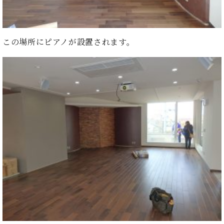
ー
内
(PDF)
W.
お
ホ
この場所にピアノが設置されます。
問
フ
い
マ
合
ン
わ
プ
せ
ロ
フ
ェ
本
ッ
社
シ
：
ョ
八
ナ
王
ル
子
・
技
W.
術
ホ
営
フ