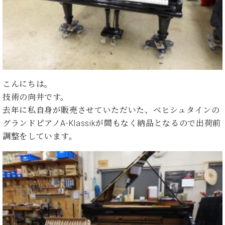
た
を
ラ
か
ヒ
ヒ
イ
い！
作
ン
ら
シ
シ
ン・
録
る
ド
の
ュ
ュ
サ
音
こ
ヒ
お
タ
タ
ロ
し
と
ス
知
イ
イ
ン
た
ト
ら
ン
ン
会
い！
音
リ
せ
レ
の
員
と
色
ー
(入
こんにちは。
ジ
秘
い
と
荷
技術の向井です。
デ
密
う
ベ
タ
情
ン
去年に私自身が販売させていただいた、ベヒシュタインの
音
方
ヒ
ッ
報
ス
楽
は、
グランドピアノA-Klassikが間もなく納品となるので出荷前
シ
チ
等)
ニ
家
お
調整をしています。
ュ
ュ
達
近
タ
ー
ベ
の
プ
く
C.
イ
ス・
ヒ
声
レ
の
ベ
ン・
イ
シ
ス
直
ヒ
ジ
ベ
ュ
リ
営
シ
ベ
ャ
ン
タ
リ
店
ュ
ヒ
パ
ト
イ
ー
舗
タ
シ
ン
ン・
ス
ま