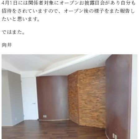
プ
室
4月1日には関係者対象にオープンお披露目会があり自分も
ラ
ピ
招待をされていますので、オープン後の様子をまた報告し
イ
ア
たいと思います。
ト
ノ
ピ
の
ではまた。
ア
コ
ノ
ン
向井
シ
ェ
C.
ル
ベ
ジ
ヒ
ュ
シ
ア
ュ
ク
タ
セ
イ
ス
ン
セン
ア
トラ
カ
ム東
デ
京の
ミ
ご案