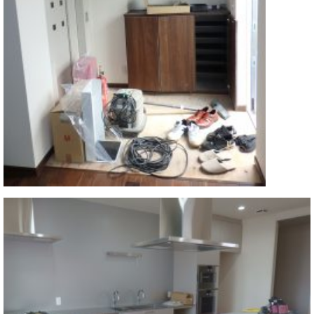
マ
ー
サ
ー
ビ
ス
(
調
律
)
ア
フ
タ
ー
サ
ー
ビ
ス
(調
律)