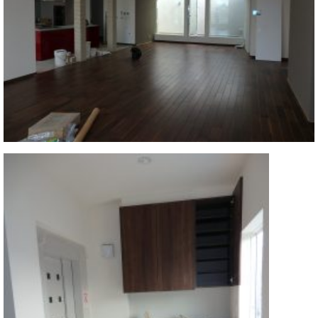
ク
セ
ス
お
問
い
合
わ
せ
ア
ー
テ
ィ
ス
ト
カ
ス
タ