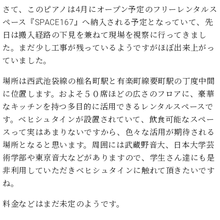
ト
ジオ
さて、このピアノは4月にオープン予定のフリーレンタルス
ピ
レン
ペース『SPACE167』へ納入される予定となっていて、先
ア
タル
日は搬入経路の下見を兼ねて現場を視察に行ってきまし
ノ
ホー
た。まだ少し工事が残っているようですがほぼ出来上がっ
ル・
C.
ていました。
スタ
ベ
ジオ
ヒ
場所は西武池袋線の椎名町駅と有楽町線要町駅の丁度中間
空き
シ
状況
に位置します。およそ５０席ほどの広さのフロアに、豪華
ュ
動
なキッチンを持つ多目的に活用できるレンタルスペースで
タ
画
す。ベヒシュタインが設置されていて、飲食可能なスペー
イ
収
スって実はあまりないですから、色々な活用が期待される
ン
録
レ
場所となると思います。周囲には武蔵野音大、日本大学芸
サ
ジ
術学部や東京音大などがありますので、学生さん達にも是
ー
デ
ビ
非利用していただきベヒシュタインに触れて頂きたいです
ン
ス
ね。
ス
音
ア
楽
料金などはまだ未定のようです。
ッ
教