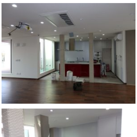
業
マ
セ
ン
ン
ト
タ
ー
ラ
デ
ィ
ス
シ
タ
ョ
ッ
ン
フ
ご
W.
挨
ホ
拶
フ
技
マ
術
ン
者
ヴ
紹
ィ
介
ジ
展示
ョ
情報
ン
【ユ