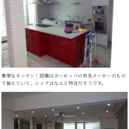
ーロ
ピア
C.BECHSTEIN
ノ特
Digital(ベ
選中
ヒ
古】
シ
イ
ュ
ベ
タ
ン
イ
ト
ン
情
デ
報
ジ
八
豪華なキッチン！設備はヨーロッパの有名メーカーのもの
タ
王
で揃えていて、シンクはなんと特注だそうです。
ル)
子
工
房
ブ
ロ
グ
ア