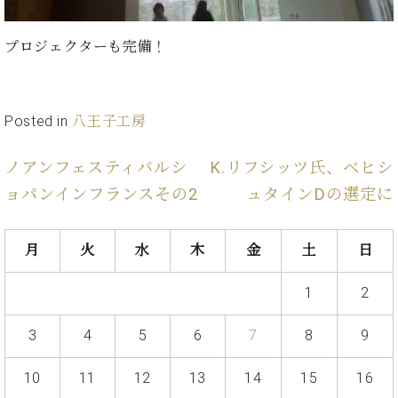
プロジェクターも完備！
Posted in
八王子工房
ノアンフェスティバルシ
K.リフシッツ氏、ベヒシ
ョパンインフランスその2
ュタインDの選定に
月
火
水
木
金
土
日
1
2
3
4
5
6
7
8
9
10
11
12
13
14
15
16