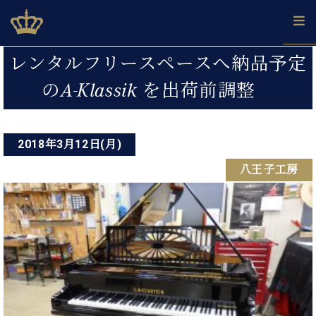
Skip
ベヒシュタインジャパン公式サイト
BECHSTEIN JAPAN Official Site
to
content
投
カ
レンタルフリースペースへ納品予定
タ
稿
ベ
のA-Klassik を出荷前調整
ベ
ド
メ
企
ロ
C.
ナ
ヒ
ヒ
イ
ル
業
グ
ベ
シ
シ
ツ
マ
情
ビ
ヒ
ュ
ュ
の
ガ
報
シ
2018年3月12日(月)
ゲ
タ
展
タ
名
会
ュ
イ
示
イ
器
員
ー
八王子工房
採
タ
ン
ン
ベ
登
用
イ
シ
で、
の
ヒ
録
情
ン
ピ
演
グ
シ
ご
ョ
報
コ
ア
奏
ラ
ュ
案
ン
ン
ノ
し
ン
タ
内
サ
技
ベ
た
ド
イ
ー
術
ヒ
い！
ピ
ン
各
ト /
シ
学
ア
店
C.
ュ
び
ノ
ブ
舗
ベ
ベ
タ