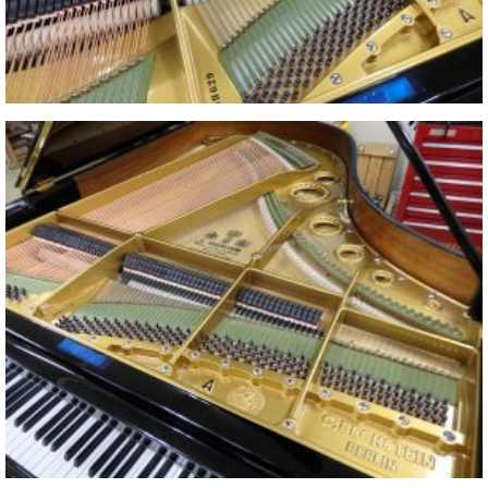
・
ス
ベ
ノ
セ
タ
ン
ン
ジ
ト
ト
C.
オ
ラ
ベ
ム
ヒ
コ
東
シ
納
ン
京
ュ
入
ク
タ
実
ー
イ
績
ル
店
ン
音
長
コ
楽
ご
音
ン
教
挨
楽
サ
室
拶
教
ー
展
室
ト
示
ご
ア
情
愛
ッ
報
用
プ
ホー
者
ラ
ル・
の
イ
スタ
声