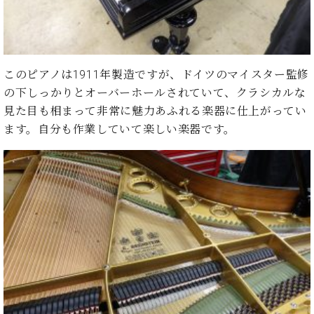
ン
迎。
サ
ベ
会
ベヒ
ー
C.
ヒ
社
シュ
ト
ベ
シ
案
ヒ
タイ
ュ
内
このピアノは1911年製造ですが、ドイツのマイスター監修
シ
タ
レ
ン・
の下しっかりとオーバーホールされていて、クラシカルな
ュ
イ
ッ
シュ
タ
見た目も相まって非常に魅力あふれる楽器に仕上がってい
お
ン・
ス
イ
ーレ
ます。自分も作業していて楽しい楽器です。
問
シ
ン
ン
合
ュ
イ
音楽
コ
せ
ー
ベ
教室
ン
レ
ン
サ
ト
ー
納
ベ
ト
入
代
ヒ
グ
シ
実
理
ラ
ュ
績
店
ン
タ
ホ
主
ド
イ
ー
催
ピ
ン
ル・
イ
ア