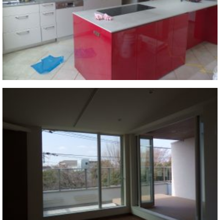
調
律
師
紹
介
調
律
料
金
表
お
問
い
合
わ
せ
尾山調律師のブ
ログ Die
Musikgasse（音
楽の小道）