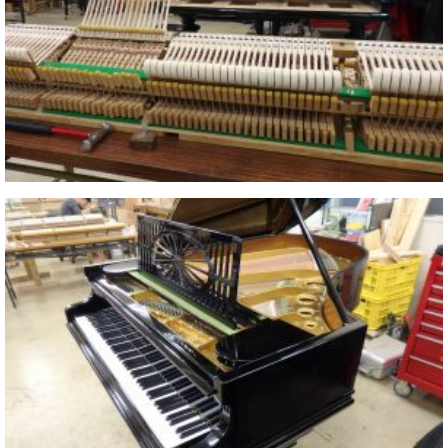
イ
ュ
ブ
ジ
(お
で
ン
タ
ロ
正
ャ
知
コ
イ
グ
オンライン試弾
規
パ
ら
ン
ン
デ
ン
せ・
メルマガ登録
サ
の
ィ
の
メ
ー
音
ー
取
デ
趣
ト
色
ラ
り
ィ
味
/
ー・
組
ア
か
C.
取
ベ
み
情
ら
ベ
扱
ヒ
報)
本
ヒ
店
シ
格
シ
ピ
ュ
的
ュ
ア
キ
タ
に
タ
ノ
ャ
店
イ
学
イ
製
ン
舗・
ン
ぶ
ン
造
ペ
サ
を
方
レ
番
ー
ロ
弾
ま
ジ
号
ン
ン・
く
で
デ
調
前
大
ン
律
に
コ
歓
ス