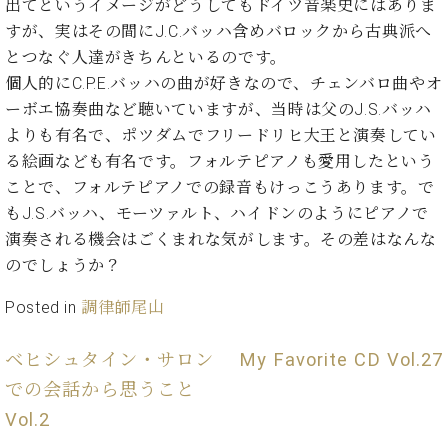
た
を
出てというイメージがどうしてもドイツ音楽史にはありま
ラ
か
ヒ
ヒ
イ
い！
作
すが、実はその間にJ.C.バッハ含めバロックから古典派へ
ン
ら
シ
シ
ン・
録
る
とつなぐ人達がきちんといるのです。
ド
の
ュ
ュ
サ
音
こ
ヒ
お
個人的にC.P.E.バッハの曲が好きなので、チェンバロ曲やオ
タ
タ
ロ
し
と
ス
知
イ
イ
ーボエ協奏曲など聴いていますが、当時は父のJ.S.バッハ
ン
た
ト
ら
ン
ン
会
い！
よりも有名で、ポツダムでフリードリヒ大王と演奏してい
音
リ
せ
レ
の
員
と
る絵画なども有名です。フォルテピアノも愛用したという
色
ー
(入
ジ
秘
い
ことで、フォルテピアノでの録音もけっこうあります。で
と
荷
デ
密
う
ベ
タ
情
もJ.S.バッハ、モーツァルト、ハイドンのようにピアノで
ン
音
方
ヒ
ッ
報
ス
演奏される機会はごくまれな気がします。その差はなんな
楽
は、
シ
チ
等)
ニ
家
のでしょうか？
お
ュ
ュ
達
近
タ
ー
Posted in
調律師尾山
ベ
の
プ
く
C.
イ
ス・
ヒ
声
レ
の
ベ
ン・
イ
シ
ス
直
ベヒシュタイン・サロン
My Favorite CD Vol.27
ヒ
ジ
ベ
ュ
リ
営
シ
ベ
ャ
での会話から思うこと
ン
タ
リ
店
ュ
ヒ
パ
ト
Vol.2
イ
ー
舗
タ
シ
ン
ン・
ス
ま