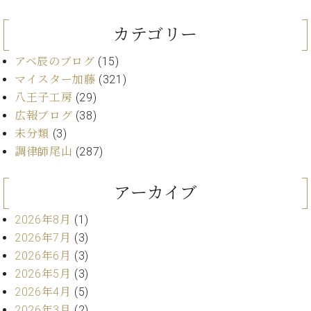
ン
迎。
サ
ベ
会
ベヒ
カテゴリー
ー
C.
ヒ
社
シュ
ト
ベ
シ
案
アベ辰のブログ
(15)
ヒ
タイ
ュ
内
シ
マイスター加藤
(321)
タ
レ
ン・
ュ
八王子工房
(29)
イ
ッ
シュ
タ
お
ン・
ス
広報ブログ
(38)
イ
ーレ
問
シ
ン
未分類
(3)
ン
合
ュ
イ
音楽
調律師尾山
(287)
コ
せ
ー
ベ
教室
ン
レ
ン
サ
アーカイブ
ト
ー
納
ベ
ト
2026年8月
(1)
入
代
ヒ
グ
2026年7月
(3)
シ
実
理
ラ
2026年6月
(3)
ュ
績
店
ン
タ
2026年5月
(3)
ホ
主
ド
イ
ー
催
2026年4月
(5)
ピ
ン
ル・
イ
ア
2026年3月
(2)