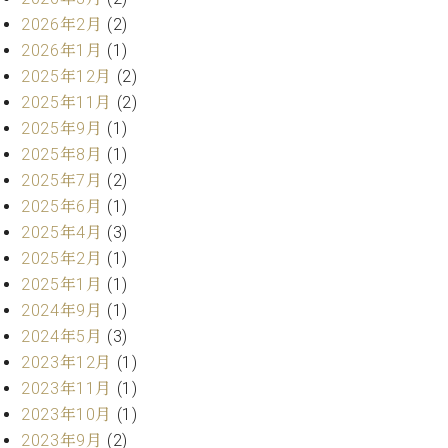
・
ス
ベ
ノ
セ
2026年2月
(2)
タ
ン
ン
2026年1月
(1)
ジ
ト
ト
C.
2025年12月
(2)
オ
ラ
ベ
ム
2025年11月
(2)
ヒ
コ
東
シ
2025年9月
(1)
納
ン
京
ュ
入
ク
2025年8月
(1)
タ
実
ー
2025年7月
(2)
イ
績
ル
店
2025年6月
(1)
ン
音
長
2025年4月
(3)
コ
楽
ご
音
2025年2月
(1)
ン
教
挨
楽
サ
2025年1月
(1)
室
拶
教
ー
展
2024年9月
(1)
室
ト
示
2024年5月
(3)
ご
ア
情
愛
2023年12月
(1)
ッ
報
用
2023年11月
(1)
プ
ホー
者
ラ
2023年10月
(1)
ル・
の
イ
スタ
2023年9月
(2)
声