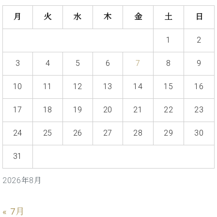
イ
ュ
ブ
ジ
(お
で
ン
タ
ロ
正
月
火
水
木
金
土
日
ャ
知
コ
イ
グ
オンライン試弾
規
パ
ら
ン
ン
デ
ン
せ・
1
2
メルマガ登録
サ
の
ィ
の
メ
ー
音
ー
取
デ
3
4
5
6
7
8
9
趣
ト
色
ラ
り
ィ
味
/
ー・
組
ア
か
C.
10
11
12
13
14
15
16
取
ベ
み
情
ら
ベ
扱
ヒ
報)
本
ヒ
店
17
18
19
20
21
22
23
シ
格
シ
ピ
ュ
的
ュ
ア
キ
24
25
26
27
28
29
30
タ
に
タ
ノ
ャ
店
イ
学
イ
製
ン
舗・
ン
31
ぶ
ン
造
ペ
サ
を
方
レ
番
ー
ロ
弾
2026年8月
ま
ジ
号
ン
ン・
く
で
デ
調
前
大
ン
律
に
コ
« 7月
歓
ス