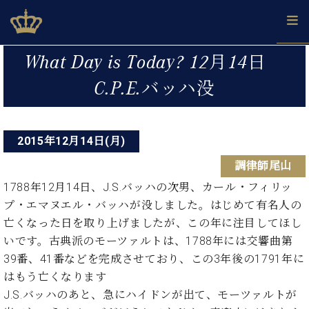
Skip
ベヒシュタインジャパン公式サイト
BECHSTEIN JAPAN Official Site
to
content
投
カ
What Day is Today? 12月14日
タ
稿
ベ
C.P.E.バッハ没
ベ
ド
メ
企
ロ
C.
ナ
ヒ
ヒ
イ
ル
業
グ
ベ
シ
シ
ツ
マ
情
ビ
ヒ
ュ
ュ
の
ガ
報
シ
2015年12月14日(月)
ゲ
タ
展
タ
名
会
ュ
イ
示
イ
器
員
ー
調律師尾山
採
タ
ン
ン
ベ
登
用
イ
1788年12月14日、J.S.バッハの次男、カール・フィリッ
シ
で、
の
ヒ
録
情
ン
ピ
演
プ・エマヌエル・バッハが没しました。はじめて有名人の
グ
シ
ご
ョ
報
コ
ア
奏
ラ
ュ
案
亡くなった日を取り上げましたが、この年に注目してほし
ン
ン
ノ
し
ン
タ
内
いです。古典派のモーツァルトは、1788年には交響曲第
サ
技
ベ
た
ド
イ
39番、41番などを完成させており、この3年後の1791年に
ー
術
ヒ
い！
ピ
ン
各
ト /
はもう亡くなります
シ
学
ア
店
C.
ュ
J.S.バッハのあと、急にハイドンが出て、モーツァルトが
び
ノ
ブ
舗
ベ
ベ
タ