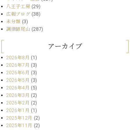
・
ス
ベ
ノ
セ
八王子工房
(29)
タ
ン
ン
広報ブログ
(38)
ジ
ト
ト
C.
未分類
(3)
オ
ラ
ベ
調律師尾山
(287)
ム
ヒ
コ
東
シ
納
ン
京
ュ
入
ク
アーカイブ
タ
実
ー
イ
績
ル
店
2026年8月
(1)
ン
音
長
2026年7月
(3)
コ
楽
ご
2026年6月
(3)
音
ン
教
挨
楽
2026年5月
(3)
サ
室
拶
教
2026年4月
(5)
ー
展
室
ト
2026年3月
(2)
示
ご
ア
情
2026年2月
(2)
愛
ッ
報
2026年1月
(1)
用
プ
ホー
者
2025年12月
(2)
ラ
ル・
の
2025年11月
(2)
イ
スタ
声