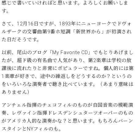
た
を
感じで書いていければと思います。よろしくお願いしま
ラ
か
ヒ
ヒ
イ
い！
作
す。
ン
ら
シ
シ
ン・
録
る
ド
の
ュ
ュ
サ
音
こ
さて、12月16日ですが、1893年にニューヨークでドヴォ
ヒ
お
タ
タ
ロ
し
と
ス
知
ルザークの交響曲第9番ホ短調「新世界から」が初演され
イ
イ
ン
た
ト
ら
ン
た日だそうです。
ン
会
い！
音
リ
せ
レ
の
員
と
色
ー
(入
以前、尾山のブログ「My Favorite CD」でもとりあげまし
ジ
秘
い
と
荷
デ
密
たが、超ド級の有名曲で人気があり、第2楽章は学校の放
う
ベ
タ
情
ン
音
方
課後に流れたりと非常にポピュラーですね。個人的には第
ヒ
ッ
報
ス
楽
は、
1楽章が好きで、途中の繰返しをどうするのか？というの
シ
チ
等)
ニ
家
お
ュ
をいろいろな演奏者で聴き比べています。（あまり意味は
ュ
達
近
タ
ありません）
ー
ベ
の
プ
く
C.
イ
ス・
ヒ
声
レ
の
ベ
ン・
アンチェル指揮のチェコフィルのものが自国音楽の模範演
イ
シ
ス
直
ヒ
ジ
ベ
奏、レヴァイン指揮ドレスデンシュターツオーパーのもの
ュ
リ
営
シ
ベ
ャ
ン
がアメリカ人的な演奏かな？と思います。もちろんバーン
タ
リ
店
ュ
ヒ
パ
ト
イ
ー
舗
スタインとNYフィルのも。
タ
シ
ン
ン・
ス
ま