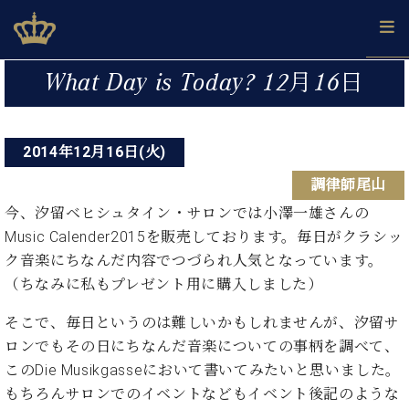
Skip
ベヒシュタインジャパン公式サイト
BECHSTEIN JAPAN Official Site
to
content
投
カ
What Day is Today? 12月16日
タ
稿
ベ
ベ
ド
メ
企
ロ
C.
ナ
ヒ
ヒ
イ
ル
業
グ
ベ
シ
2014年12月16日(火)
シ
ツ
マ
情
ビ
ヒ
ュ
ュ
の
ガ
報
調律師尾山
シ
ゲ
タ
展
タ
名
会
ュ
イ
示
イ
器
員
今、汐留ベヒシュタイン・サロンでは小澤一雄さんの
ー
採
タ
ン
ン
ベ
登
Music Calender2015を販売しております。毎日がクラシッ
用
イ
シ
で、
の
ヒ
録
ク音楽にちなんだ内容でつづられ人気となっています。
情
ン
ピ
演
グ
シ
ご
ョ
報
（ちなみに私もプレゼント用に購入しました）
コ
ア
奏
ラ
ュ
案
ン
ン
ノ
し
ン
タ
内
そこで、毎日というのは難しいかもしれませんが、汐留サ
サ
技
ベ
た
ド
イ
ー
ロンでもその日にちなんだ音楽についての事柄を調べて、
術
ヒ
い！
ピ
ン
各
ト /
シ
このDie Musikgasseにおいて書いてみたいと思いました。
学
ア
店
C.
ュ
び
ノ
もちろんサロンでのイベントなどもイベント後記のような
ブ
舗
ベ
ベ
タ