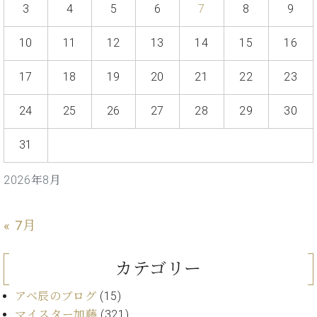
ン
3
4
5
6
7
8
9
迎。
サ
ベ
会
ベヒ
ー
C.
ヒ
社
10
11
12
13
14
15
16
シュ
ト
ベ
シ
案
ヒ
タイ
ュ
内
17
18
19
20
21
22
23
シ
タ
レ
ン・
ュ
イ
ッ
シュ
24
25
26
27
28
29
30
タ
お
ン・
ス
イ
ーレ
問
シ
ン
ン
31
合
ュ
イ
音楽
コ
せ
ー
ベ
教室
ン
レ
ン
2026年8月
サ
ト
ー
納
ベ
ト
« 7月
入
代
ヒ
グ
シ
実
理
ラ
ュ
績
店
カテゴリー
ン
タ
ホ
主
ド
イ
ー
催
アベ辰のブログ
(15)
ピ
ン
ル・
イ
ア
マイスター加藤
(321)