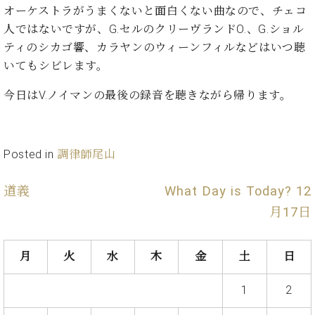
イ
ュ
ブ
ジ
(お
オーケストラがうまくないと面白くない曲なので、チェコ
で
ン
タ
ロ
正
ャ
知
人ではないですが、G.セルのクリーヴランドO.、G.ショル
コ
イ
グ
オンライン試弾
規
パ
ら
ティのシカゴ響、カラヤンのウィーンフィルなどはいつ聴
ン
ン
デ
ン
せ・
メルマガ登録
サ
の
いてもシビレます。
ィ
の
メ
ー
音
ー
取
デ
趣
ト
色
今日はV.ノイマンの最後の録音を聴きながら帰ります。
ラ
り
ィ
味
/
ー・
組
ア
か
C.
取
ベ
み
情
ら
ベ
扱
ヒ
報)
Posted in
調律師尾山
本
ヒ
店
シ
格
シ
ピ
ュ
的
ュ
ア
キ
道義
What Day is Today? 12
タ
に
タ
ノ
ャ
店
イ
月17日
学
イ
製
ン
舗・
ン
ぶ
ン
造
ペ
サ
を
方
レ
番
ー
ロ
弾
月
火
水
木
金
土
日
ま
ジ
号
ン
ン・
く
で
デ
調
前
1
2
大
ン
律
に
コ
歓
ス