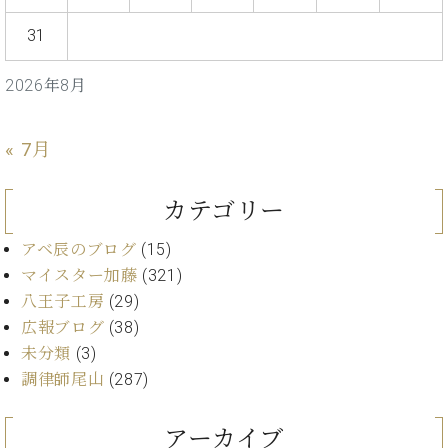
ト
ジオ
ピ
31
レン
ア
タル
ノ
ホー
2026年8月
ル・
C.
スタ
ベ
ジオ
« 7月
ヒ
空き
シ
状況
カテゴリー
ュ
動
タ
画
アベ辰のブログ
(15)
イ
収
ン
マイスター加藤
(321)
録
レ
サ
八王子工房
(29)
ジ
ー
広報ブログ
(38)
デ
ビ
未分類
(3)
ン
ス
調律師尾山
(287)
ス
音
ア
楽
ッ
教
アーカイブ