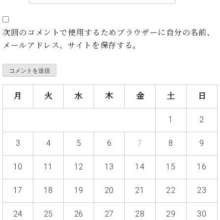
・
ス
ベ
ノ
セ
タ
ン
ン
ジ
ト
ト
C.
次回のコメントで使用するためブラウザーに自分の名前、
オ
ラ
ベ
メールアドレス、サイトを保存する。
ム
ヒ
コ
東
シ
納
ン
京
ュ
入
ク
タ
実
ー
イ
月
火
水
木
金
土
日
績
ル
店
ン
音
長
コ
楽
ご
1
2
音
ン
教
挨
楽
サ
室
拶
3
4
5
6
7
8
9
教
ー
展
室
ト
示
ご
10
11
12
13
14
15
16
ア
情
愛
ッ
報
用
17
18
19
20
21
22
23
プ
ホー
者
ラ
ル・
の
イ
24
25
26
27
28
29
30
スタ
声