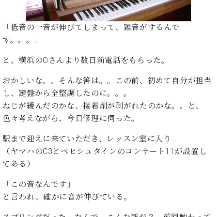
た
を
ラ
か
ヒ
ヒ
イ
い！
作
ン
ら
シ
シ
ン・
録
る
「低音の一音が伸びてしまって、雑音がするんで
ド
の
ュ
ュ
サ
音
こ
ヒ
お
す。。。」
タ
タ
ロ
し
と
ス
知
イ
イ
ン
た
ト
ら
と、横浜のOさんより数日前電話をもらった。
ン
ン
会
い！
音
リ
せ
レ
の
員
と
おかしいな。。そんな筈は。。この前、初めて自分が担当
色
ー
(入
ジ
秘
い
と
荷
し、鍵盤から全整調したのに。。。
デ
密
う
ベ
タ
情
ン
ねじが緩んだのかな、接着剤が剥がれたのかな。。と、
音
方
ヒ
ッ
報
ス
楽
は、
色々考えながら、今日修理に伺った。
シ
チ
等)
ニ
家
お
ュ
ュ
駅まで迎えに来ていただき、レッスン室に入り
達
近
タ
ー
ベ
の
プ
く
（ヤマハのC3とベヒシュタインのコンサート11が設置し
C.
イ
ス・
ヒ
声
レ
の
てある）
ベ
ン・
イ
シ
ス
直
ヒ
ジ
ベ
ュ
リ
営
「この音なんです」
シ
ベ
ャ
ン
タ
リ
店
ュ
ヒ
パ
と言われ、確かに音が伸びている。
ト
イ
ー
舗
タ
シ
ン
ン・
ス
ま