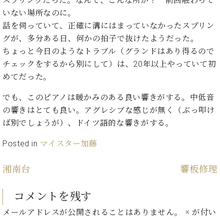
スプリングだった。なんで、こんな所が？ 前回触わって
イ
ュ
ブ
ジ
(お
で
ン
タ
ロ
いない場所なのに。
正
ャ
知
コ
イ
グ
オンライン試弾
規
話を伺っていて、正確に溝にはまっていなかったスプリン
パ
ら
ン
ン
デ
グが、多分ある日、何かの拍子で抜けたようだった。
ン
せ・
メルマガ登録
サ
の
ィ
の
メ
ちょっと今日のようなトラブル（グランドはあり得るので
ー
音
ー
取
デ
チェックをするから別にして）は、20年以上やっていて初
趣
ト
色
ラ
り
ィ
味
/
めてだった。
ー・
組
ア
か
C.
取
ベ
み
情
でも、このピアノは暖かみのある良い響きがする。中低音
ら
ベ
扱
ヒ
報)
本
ヒ
の響きはとても良い。アグレシブな感じが無く（ぶっ叩け
店
シ
格
シ
ピ
ば別でしょうが）、ドイツ語的な響きがする。
ュ
的
ュ
ア
キ
タ
に
タ
ノ
ャ
店
Posted in
マイスター加藤
イ
学
イ
製
ン
舗・
ン
ぶ
ン
造
ペ
サ
を
湘南台
響板修理
方
レ
番
ー
ロ
弾
ま
ジ
号
ン
ン・
く
コメントを残す
で
デ
調
前
大
ン
律
に
コ
メールアドレスが公開されることはありません。
※
が付い
歓
ス