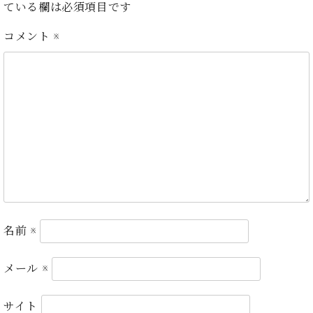
ン
ている欄は必須項目です
迎。
サ
ベ
会
ベヒ
ー
C.
コメント
※
ヒ
社
シュ
ト
ベ
シ
案
ヒ
タイ
ュ
内
シ
タ
レ
ン・
ュ
イ
ッ
シュ
タ
お
ン・
ス
イ
ーレ
問
シ
ン
ン
合
ュ
イ
音楽
コ
せ
ー
ベ
教室
ン
レ
ン
サ
ト
ー
納
ベ
ト
入
代
ヒ
名前
※
グ
シ
実
理
ラ
ュ
績
店
ン
メール
※
タ
ホ
主
ド
イ
ー
催
ピ
ン
サイト
ル・
イ
ア