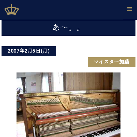
Skip
ベヒシュタインジャパン公式サイト
BECHSTEIN JAPAN Official Site
to
content
投
カ
あ〜。。
タ
稿
ベ
ベ
ド
メ
企
ロ
C.
ナ
ヒ
ヒ
イ
ル
業
グ
ベ
シ
2007年2月5日(月)
シ
ツ
マ
情
ビ
ヒ
ュ
ュ
の
ガ
報
マイスター加藤
シ
ゲ
タ
展
タ
名
会
ュ
イ
示
イ
器
員
ー
採
タ
ン
ン
ベ
登
用
イ
シ
で、
の
ヒ
録
情
ン
ピ
演
グ
シ
ご
ョ
報
コ
ア
奏
ラ
ュ
案
ン
ン
ノ
し
ン
タ
内
サ
技
ベ
た
ド
イ
ー
術
ヒ
い！
ピ
ン
各
ト /
シ
学
ア
店
C.
ュ
び
ノ
ブ
舗
ベ
ベ
タ