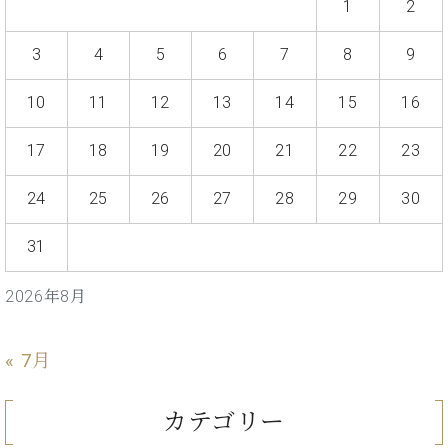
プ
室
1
2
ラ
ピ
イ
ア
3
4
5
6
7
8
9
ト
ノ
ピ
の
10
11
12
13
14
15
16
ア
コ
ノ
ン
17
18
19
20
21
22
23
シ
ェ
C.
24
25
26
27
28
29
30
ル
ベ
ジ
ヒ
31
ュ
シ
ア
ュ
ク
2026年8月
タ
セ
イ
ス
ン
セン
« 7月
ア
トラ
カ
ム東
デ
カテゴリー
京の
ミ
ご案