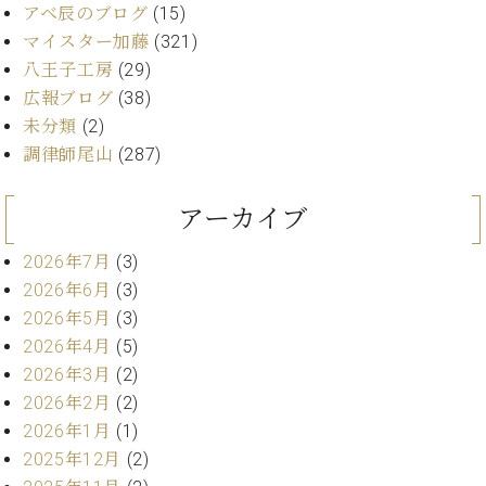
ー
アベ辰のブログ
(15)
内
マイスター加藤
(321)
(PDF)
W.
お
八王子工房
(29)
ホ
問
広報ブログ
(38)
フ
い
未分類
(2)
マ
合
調律師尾山
(287)
ン
わ
プ
せ
ロ
アーカイブ
フ
ェ
2026年7月
(3)
本
ッ
2026年6月
(3)
社
シ
：
2026年5月
(3)
ョ
八
2026年4月
(5)
ナ
王
ル
2026年3月
(2)
子
・
2026年2月
(2)
技
2026年1月
(1)
W.
術
ホ
2025年12月
(2)
営
フ