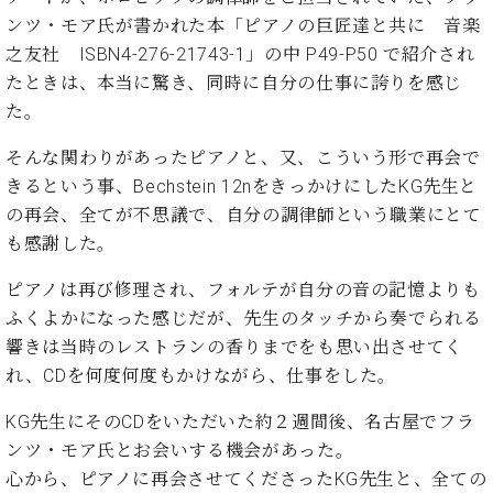
ン
迎。
ンツ・モア氏が書かれた本「ピアノの巨匠達と共に 音楽
サ
ベ
会
ベヒ
ー
C.
之友社 ISBN4-276-21743-1」の中 P49-P50 で紹介され
ヒ
社
シュ
ト
ベ
たときは、本当に驚き、同時に自分の仕事に誇りを感じ
シ
案
ヒ
タイ
ュ
た。
内
シ
タ
レ
ン・
ュ
そんな関わりがあったピアノと、又、こういう形で再会で
イ
ッ
シュ
タ
お
ン・
ス
きるという事、Bechstein 12nをきっかけにしたKG先生と
イ
ーレ
問
シ
ン
の再会、全てが不思議で、自分の調律師という職業にとて
ン
合
ュ
イ
音楽
も感謝した。
コ
せ
ー
ベ
教室
ン
レ
ン
ピアノは再び修理され、フォルテが自分の音の記憶よりも
サ
ト
ふくよかになった感じだが、先生のタッチから奏でられる
ー
納
ベ
ト
響きは当時のレストランの香りまでをも思い出させてく
入
代
ヒ
グ
れ、CDを何度何度もかけながら、仕事をした。
シ
実
理
ラ
ュ
績
店
ン
KG先生にそのCDをいただいた約２週間後、名古屋でフラ
タ
ホ
主
ド
ンツ・モア氏とお会いする機会があった。
イ
ー
催
ピ
ン
心から、ピアノに再会させてくださったKG先生と、全ての
ル・
イ
ア