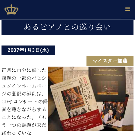
Skip
ベヒシュタインジャパン公式サイト
BECHSTEIN JAPAN Official Site
to
content
投
カ
あるピアノとの巡り会い
タ
稿
ベ
ベ
ド
メ
企
ロ
C.
ナ
ヒ
ヒ
イ
ル
業
グ
ベ
シ
2007年1月3日(水)
シ
ツ
マ
情
ビ
ヒ
ュ
ュ
の
ガ
報
マイスター加藤
シ
ゲ
タ
展
タ
名
会
ュ
イ
示
イ
器
員
正月に自分に課した
ー
採
タ
ン
ン
ベ
登
課題の一部のベヒシ
用
イ
シ
で、
の
ヒ
録
ュタインホームペー
情
ン
ピ
演
グ
シ
ご
ョ
報
ジの翻訳の添削は、
コ
ア
奏
ラ
ュ
案
ン
CDやコンサートの録
ン
ノ
し
ン
タ
内
サ
技
ベ
た
音を聴きながらする
ド
イ
ー
術
ヒ
い！
ピ
ン
ことになった。（も
各
ト /
シ
学
ア
う一つの課題が未だ
店
C.
ュ
び
ノ
ブ
舗
終わっていな
ベ
ベ
タ