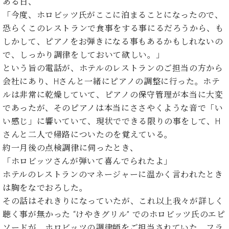
イ
ュ
ブ
ある日、
ジ
(お
で
ン
タ
ロ
正
「今度、ホロビッツ氏がここに泊まることになったので、
ャ
知
コ
イ
グ
オンライン試弾
規
恐らくこのレストランで食事をする事にるだろうから、も
パ
ら
ン
ン
デ
ン
せ・
しかして、ピアノをお弾きになる事もあるかもしれないの
メルマガ登録
サ
の
ィ
の
メ
で、しっかり調律をしておいて欲しい。」
ー
音
ー
取
デ
趣
という旨の電話が、ホテルのレストランのご担当の方から
ト
色
ラ
り
ィ
味
/
会社にあり、Hさんと一緒にピアノの調整に行った。ホテ
ー・
組
ア
か
C.
取
ルは非常に乾燥していて、ピアノの保守管理が本当に大変
ベ
み
情
ら
ベ
扱
ヒ
であったが、そのピアノは本当にささやくような音で「い
報)
本
ヒ
店
シ
い感じ」に響いていて、現状でできる限りの事をして、H
格
シ
ピ
ュ
さんと二人で帰路についたのを覚えている。
的
ュ
ア
キ
タ
に
タ
ノ
ャ
店
約一月後の点検調律に伺ったとき、
イ
学
イ
製
ン
舗・
「ホロビッツさんが弾いて喜んでられたよ」
ン
ぶ
ン
造
ペ
サ
を
ホテルのレストランのマネージャーに温かく言われたとき
方
レ
番
ー
ロ
弾
は胸をなでおろした。
ま
ジ
号
ン
ン・
く
その話はそれきりになっていたが、これ以上我々が詳しく
で
デ
調
前
大
聴く事が無かった “けやきグリル” でのホロビッツ氏のエピ
ン
律
に
コ
歓
ス
ソードが、ホロビッツの調律師をご担当されていた、フラ