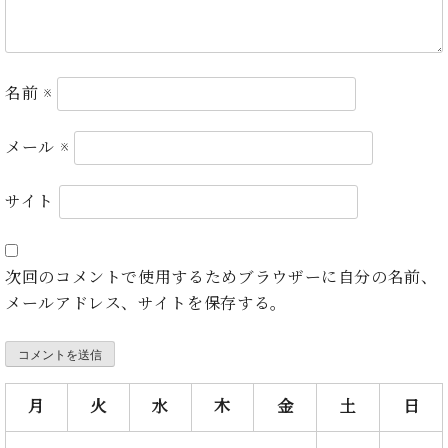
ト
ジオ
ピ
レン
ア
タル
ノ
ホー
名前
※
ル・
C.
スタ
ベ
ジオ
メール
※
ヒ
空き
シ
状況
サイト
ュ
動
タ
画
イ
収
ン
次回のコメントで使用するためブラウザーに自分の名前、
録
レ
サ
メールアドレス、サイトを保存する。
ジ
ー
デ
ビ
ン
ス
ス
音
ア
月
火
水
木
金
土
日
楽
ッ
教