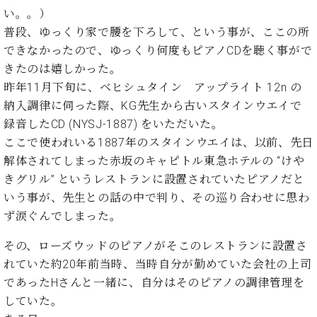
た
を
ラ
か
ヒ
い。。）
ヒ
イ
い！
作
ン
ら
シ
シ
ン・
普段、ゆっくり家で腰を下ろして、という事が、ここの所
録
る
ド
の
ュ
ュ
サ
音
こ
できなかったので、ゆっくり何度もピアノCDを聴く事がで
ヒ
お
タ
タ
ロ
し
と
きたのは嬉しかった。
ス
知
イ
イ
ン
た
昨年11月下旬に、ベヒシュタイン アップライト 12n の
ト
ら
ン
ン
会
い！
音
リ
せ
納入調律に伺った際、KG先生から古いスタインウエイで
レ
の
員
と
色
ー
(入
ジ
秘
録音したCD (NYSJ-1887) をいただいた。
い
と
荷
デ
密
う
ここで使われいる1887年のスタインウエイは、以前、先日
ベ
タ
情
ン
音
方
解体されてしまった赤坂のキャピトル東急ホテルの “けや
ヒ
ッ
報
ス
楽
は、
シ
きグリル” というレストランに設置されていたピアノだと
チ
等)
ニ
家
お
ュ
いう事が、先生との話の中で判り、その巡り合わせに思わ
ュ
達
近
タ
ー
ず涙ぐんでしまった。
ベ
の
プ
く
C.
イ
ス・
ヒ
声
レ
の
ベ
ン・
イ
その、ローズウッドのピアノがそこのレストランに設置さ
シ
ス
直
ヒ
ジ
ベ
れていた約20年前当時、当時自分が勤めていた会社の上司
ュ
リ
営
シ
ベ
ャ
ン
タ
リ
店
であったHさんと一緒に、自分はそのピアノの調律管理を
ュ
ヒ
パ
ト
イ
ー
舗
していた。
タ
シ
ン
ン・
ス
ま