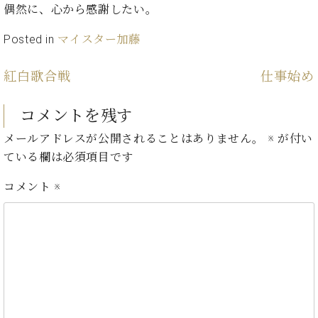
・
ス
ベ
偶然に、心から感謝したい。
ノ
セ
タ
ン
ン
Posted in
マイスター加藤
ジ
ト
ト
C.
オ
ラ
ベ
ム
ヒ
紅白歌合戦
仕事始め
コ
東
シ
納
ン
京
ュ
入
ク
コメントを残す
タ
実
ー
イ
メールアドレスが公開されることはありません。
※
が付い
績
ル
店
ン
音
長
ている欄は必須項目です
コ
楽
ご
音
ン
コメント
※
教
挨
楽
サ
室
拶
教
ー
展
室
ト
示
ご
ア
情
愛
ッ
報
用
プ
ホー
者
ラ
ル・
の
イ
スタ
声