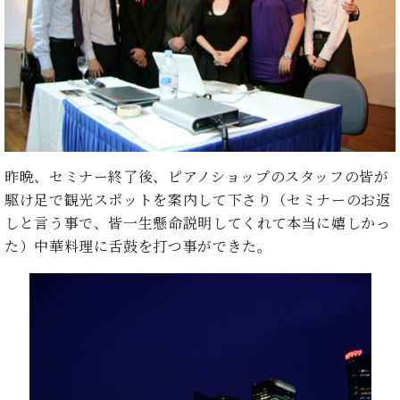
イ
ュ
ブ
ジ
(お
で
ン
タ
ロ
正
ャ
知
コ
イ
グ
オンライン試弾
規
パ
ら
ン
ン
デ
ン
せ・
メルマガ登録
サ
の
ィ
の
メ
ー
音
ー
取
デ
趣
ト
色
ラ
り
ィ
味
/
ー・
組
ア
か
C.
取
ベ
み
情
昨晩、セミナー終了後、ピアノショップのスタッフの皆が
ら
ベ
扱
ヒ
報)
本
ヒ
駆け足で観光スポットを案内して下さり（セミナーのお返
店
シ
格
シ
ピ
しと言う事で、皆一生懸命説明してくれて本当に嬉しかっ
ュ
的
ュ
ア
キ
タ
た）中華料理に舌鼓を打つ事ができた。
に
タ
ノ
ャ
店
イ
学
イ
製
ン
舗・
ン
ぶ
ン
造
ペ
サ
を
方
レ
番
ー
ロ
弾
ま
ジ
号
ン
ン・
く
で
デ
調
前
大
ン
律
に
コ
歓
ス