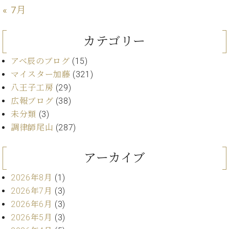
ー
« 7月
内
(PDF)
W.
お
カテゴリー
ホ
問
フ
い
アベ辰のブログ
(15)
マ
合
マイスター加藤
(321)
ン
わ
プ
八王子工房
(29)
せ
ロ
広報ブログ
(38)
フ
未分類
(3)
ェ
調律師尾山
(287)
本
ッ
社
シ
：
ョ
アーカイブ
八
ナ
王
ル
2026年8月
(1)
子
・
2026年7月
(3)
技
W.
2026年6月
(3)
術
ホ
2026年5月
(3)
営
フ