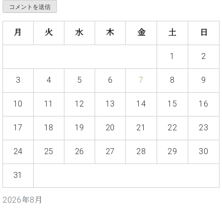
プ
室
ラ
ピ
イ
ア
月
火
水
木
金
土
日
ト
ノ
ピ
の
ア
1
2
コ
ノ
ン
シ
3
4
5
6
7
8
9
ェ
C.
ル
ベ
10
11
12
13
14
15
16
ジ
ヒ
ュ
シ
17
18
19
20
21
22
23
ア
ュ
ク
タ
24
25
26
27
28
29
30
セ
イ
ス
ン
31
セン
ア
トラ
カ
ム東
2026年8月
デ
京の
ミ
ご案