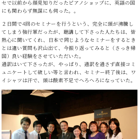
た
を
セで以前から顔見知りだったピアノショップに、英語の国
ラ
か
ヒ
ヒ
イ
い！
作
にも関わらず無謀にも伺った。。
ン
ら
シ
シ
ン・
録
る
ド
の
ュ
ュ
サ
音
こ
２日間で4回のセミナーを行うという、完全に頭が沸騰し
ヒ
お
タ
タ
ロ
し
と
ス
知
てしまう強行軍だったが、聴講して下さった人たちは、皆
イ
イ
ン
た
ト
ら
ン
熱心に聞いてくれ、日本で同じようなセミナーをするとき
ン
会
い！
音
リ
せ
レ
の
員
とは違い質問も沢山出て、今振り返ってみると（さっき帰
と
色
ー
(入
ジ
秘
い
国）良い経験をさせていただいた。
と
荷
デ
密
う
通訳はいて下さったが、やっぱり、通訳を通さず直接コミ
ベ
タ
情
ン
音
方
ヒ
ュニケートして欲しい等と言われ、セミナー終了後は、ワ
ッ
報
ス
楽
は、
シ
チ
等)
ニ
イシャツは汗で、頭は酸素不足でへろへろになっていた。
家
お
ュ
ュ
達
近
タ
ー
ベ
の
プ
く
C.
イ
ス・
ヒ
声
レ
の
ベ
ン・
イ
シ
ス
直
ヒ
ジ
ベ
ュ
リ
営
シ
ベ
ャ
ン
タ
リ
店
ュ
ヒ
パ
ト
イ
ー
舗
タ
シ
ン
ン・
ス
ま