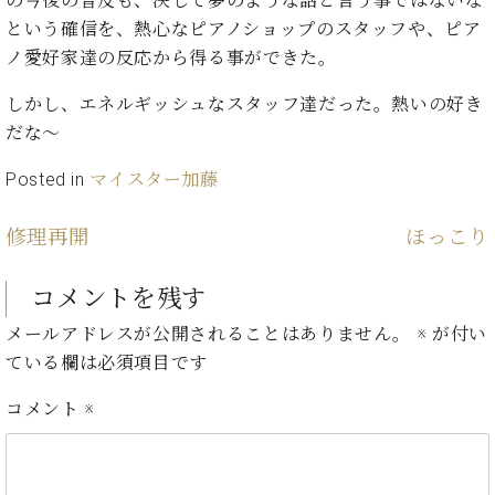
の今後の普及も、決して夢のような話と言う事ではないな
・
ス
ベ
ノ
セ
という確信を、熱心なピアノショップのスタッフや、ピア
タ
ン
ン
ノ愛好家達の反応から得る事ができた。
ジ
ト
ト
C.
オ
ラ
ベ
しかし、エネルギッシュなスタッフ達だった。熱いの好き
ム
ヒ
コ
だな～
東
シ
納
ン
京
ュ
入
ク
Posted in
マイスター加藤
タ
実
ー
イ
績
ル
店
修理再開
ほっこり
ン
音
長
コ
楽
ご
音
ン
教
挨
コメントを残す
楽
サ
室
拶
教
メールアドレスが公開されることはありません。
※
が付い
ー
展
室
ト
ている欄は必須項目です
示
ご
ア
情
愛
ッ
コメント
※
報
用
プ
ホー
者
ラ
ル・
の
イ
スタ
声