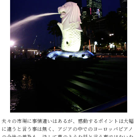
ン
迎。
サ
ベ
会
ベヒ
ー
C.
ヒ
社
シュ
ト
ベ
シ
案
ヒ
タイ
ュ
内
シ
タ
レ
ン・
ュ
イ
ッ
シュ
タ
お
ン・
ス
イ
ーレ
問
シ
ン
ン
合
ュ
イ
音楽
コ
せ
ー
ベ
教室
ン
レ
ン
サ
ト
ー
納
ベ
ト
入
代
ヒ
グ
シ
実
理
ラ
ュ
績
店
ン
タ
ホ
主
夫々の市場に事情違いはあるが、感動するポイントは大幅
ド
イ
ー
催
ピ
に違うと言う事は無く、アジアの中でのヨーロッパピアノ
ン
ル・
イ
ア