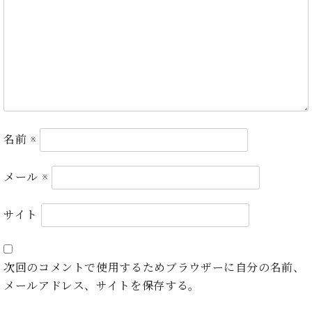
ト
ジオ
ピ
レン
ア
タル
ノ
ホー
ル・
C.
スタ
ベ
ジオ
ヒ
空き
シ
状況
名前
※
ュ
動
タ
画
イ
メール
※
収
ン
録
レ
サ
サイト
ジ
ー
デ
ビ
ン
ス
ス
次回のコメントで使用するためブラウザーに自分の名前、
音
ア
楽
メールアドレス、サイトを保存する。
ッ
教