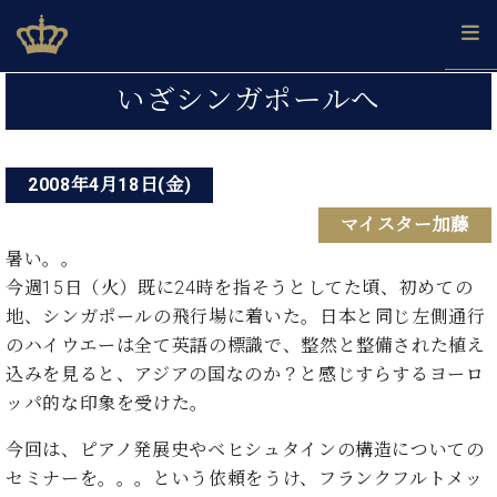
Skip
ベヒシュタインジャパン公式サイト
BECHSTEIN JAPAN Official Site
to
content
投
カ
いざシンガポールへ
タ
稿
ベ
ベ
ド
メ
企
ロ
C.
ナ
ヒ
ヒ
イ
ル
業
グ
ベ
シ
2008年4月18日(金)
シ
ツ
マ
情
ビ
ヒ
ュ
ュ
の
ガ
報
マイスター加藤
シ
ゲ
タ
展
タ
名
会
ュ
イ
示
イ
器
員
暑い。。
ー
採
タ
ン
ン
ベ
登
今週15日（火）既に24時を指そうとしてた頃、初めての
用
イ
シ
で、
の
ヒ
録
地、シンガポールの飛行場に着いた。日本と同じ左側通行
情
ン
ピ
演
グ
シ
ご
ョ
報
のハイウエーは全て英語の標識で、整然と整備された植え
コ
ア
奏
ラ
ュ
案
ン
込みを見ると、アジアの国なのか？と感じすらするヨーロ
ン
ノ
し
ン
タ
内
サ
技
ベ
た
ッパ的な印象を受けた。
ド
イ
ー
術
ヒ
い！
ピ
ン
各
ト /
シ
今回は、ピアノ発展史やベヒシュタインの構造についての
学
ア
店
C.
ュ
び
ノ
セミナーを。。。という依頼をうけ、フランクフルトメッ
ブ
舗
ベ
ベ
タ