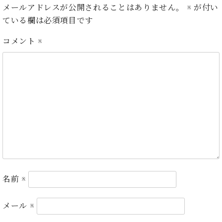
ン
迎。
メールアドレスが公開されることはありません。
※
が付い
サ
ベ
会
ベヒ
ている欄は必須項目です
ー
C.
ヒ
社
シュ
ト
ベ
シ
案
コメント
※
ヒ
タイ
ュ
内
シ
タ
レ
ン・
ュ
イ
ッ
シュ
タ
お
ン・
ス
イ
ーレ
問
シ
ン
ン
合
ュ
イ
音楽
コ
せ
ー
ベ
教室
ン
レ
ン
サ
ト
ー
納
ベ
ト
入
代
ヒ
グ
シ
実
理
ラ
名前
※
ュ
績
店
ン
タ
ホ
主
ド
イ
メール
※
ー
催
ピ
ン
ル・
イ
ア