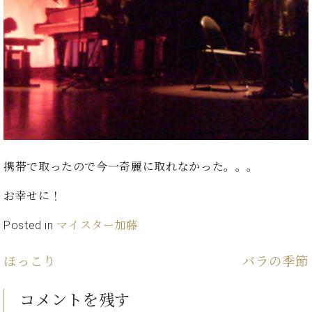
イ
ュ
ブ
ジ
(お
で
ン
タ
ロ
正
ャ
知
コ
イ
グ
オンライン試弾
規
パ
ら
ン
ン
デ
ン
せ・
メルマガ登録
サ
の
ィ
の
メ
ー
音
ー
取
デ
趣
ト
色
ラ
り
ィ
味
/
ー・
組
ア
か
C.
取
ベ
み
情
ら
ベ
扱
ヒ
報)
本
ヒ
店
シ
携帯で取ったので今一奇麗に取れなかった。。。
格
シ
ピ
ュ
的
ュ
ア
キ
タ
お幸せに！
に
タ
ノ
ャ
店
イ
学
イ
製
ン
舗・
ン
Posted in
マイスター加藤
ぶ
ン
造
ペ
サ
を
方
レ
番
ー
ロ
弾
ほっこり
バラの季節
ま
ジ
号
ン
ン・
く
で
デ
調
前
大
ン
律
コメントを残す
に
コ
歓
ス