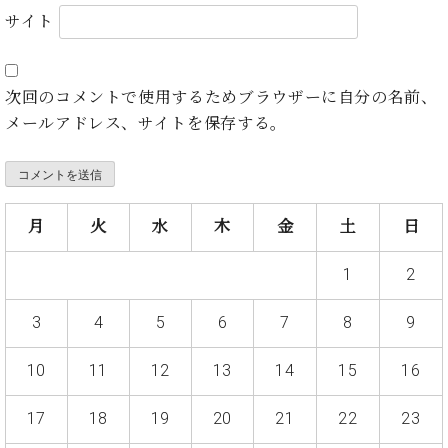
・
ス
ベ
ノ
サイト
セ
タ
ン
ン
ジ
ト
ト
C.
オ
ラ
ベ
次回のコメントで使用するためブラウザーに自分の名前、
ム
ヒ
コ
東
メールアドレス、サイトを保存する。
シ
納
ン
京
ュ
入
ク
タ
実
ー
イ
績
ル
店
ン
音
長
月
火
水
木
金
土
日
コ
楽
ご
音
ン
教
挨
楽
1
2
サ
室
拶
教
ー
展
室
3
4
5
6
7
8
9
ト
示
ご
ア
情
愛
ッ
10
11
12
13
14
15
16
報
用
プ
ホー
者
ラ
ル・
17
18
19
20
21
22
23
の
イ
スタ
声