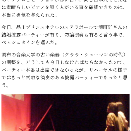
た
を
ラ
か
ヒ
ヒ
イ
い！
に素晴らしいピアノを弾く人がいる事を確認できたのは、
作
ン
ら
シ
シ
ン・
録
る
本当に勇気を与えられた。
ド
の
ュ
ュ
サ
音
こ
ヒ
お
タ
タ
ロ
し
と
今日、品川プリンスホテルのステラボールで深町純さんの
ス
知
イ
イ
ン
た
結婚披露パーティーが有り、勿論演奏も有ると言う事で、
ト
ら
ン
ン
会
い！
ベヒシュタインを運んだ。
音
リ
せ
レ
の
員
と
色
ー
(入
ジ
秘
い
調布の音楽大学の古い楽器（クララ・シューマンの時代）
と
荷
デ
密
う
ベ
タ
情
の調整を、どうしても今日しなければならなかったので、
ン
音
方
ヒ
ッ
報
ス
パーティー本番は出席できなかったが、リハーサルの様子
楽
は、
シ
チ
等)
ニ
家
ではきっと素敵な演奏のある披露パーティーであったと思
お
ュ
ュ
達
近
う。
タ
ー
ベ
の
プ
く
C.
イ
ス・
ヒ
声
レ
の
ベ
ン・
イ
シ
ス
直
ヒ
ジ
ベ
ュ
リ
営
シ
ベ
ャ
ン
タ
リ
店
ュ
ヒ
パ
ト
イ
ー
舗
タ
シ
ン
ン・
ス
ま