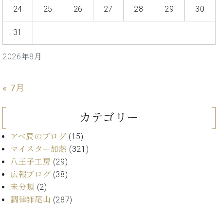
ト
ジオ
24
25
26
27
28
29
30
ピ
レン
ア
タル
31
ノ
ホー
ル・
2026年8月
C.
スタ
ベ
ジオ
ヒ
空き
« 7月
シ
状況
ュ
動
タ
画
カテゴリー
イ
収
ン
録
アベ辰のブログ
(15)
レ
サ
マイスター加藤
(321)
ジ
ー
八王子工房
(29)
デ
ビ
広報ブログ
(38)
ン
ス
ス
未分類
(2)
音
ア
楽
調律師尾山
(287)
ッ
教