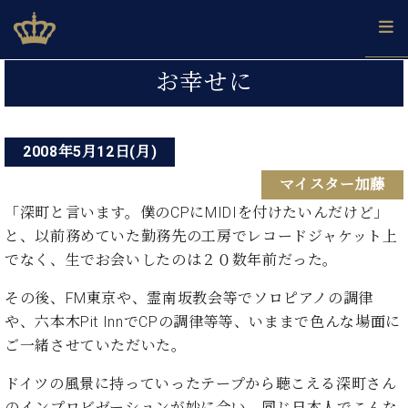
Skip
ベヒシュタインジャパン公式サイト
BECHSTEIN JAPAN Official Site
to
content
投
カ
お幸せに
タ
稿
ベ
ベ
ド
メ
企
ロ
C.
ナ
ヒ
ヒ
イ
ル
業
グ
ベ
シ
2008年5月12日(月)
シ
ツ
マ
情
ビ
ヒ
ュ
ュ
の
ガ
報
マイスター加藤
シ
ゲ
タ
展
タ
名
会
ュ
イ
示
イ
器
員
「深町と言います。僕のCPにMIDIを付けたいんだけど」
ー
採
タ
ン
ン
ベ
登
と、以前務めていた勤務先の工房でレコードジャケット上
用
イ
シ
で、
の
ヒ
録
でなく、生でお会いしたのは２０数年前だった。
情
ン
ピ
演
グ
シ
ご
ョ
報
コ
ア
奏
ラ
ュ
案
その後、FM東京や、霊南坂教会等でソロピアノの調律
ン
ン
ノ
し
ン
タ
内
や、六本木Pit InnでCPの調律等等、いままで色んな場面に
サ
技
ベ
た
ド
イ
ー
ご一緒させていただいた。
術
ヒ
い！
ピ
ン
各
ト /
シ
学
ア
店
ドイツの風景に持っていったテープから聴こえる深町さん
C.
ュ
び
ノ
ブ
舗
ベ
ベ
のインプロビゼーションが妙に合い、同じ日本人でこんな
タ