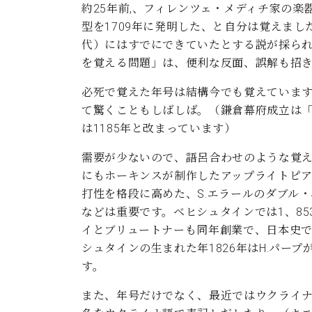
ン
約25年前,、フィレンツェ・メディチ家の楽
C.ベヒシュタイン コンサート
アクセス
納入実績 
グランドピアノ
型を1709年に発明した、と自分は覚えまし
セントラム東京のご案内(PDF)
代）にはすでにできていたとする説が採ら
お問い合わせ
ご愛用者の
を覚える問題」は、便利な反面、誤解も招
C.ベヒシュタイン アカデミー
アーティストカスタマーサービス(
必死で覚えた年号は結構今でも覚えていま
W.ホフマン プロフェッショナル
て驚くこともしばしば。（鎌倉幕府成立は「
は1185年と改まっています）
アフターサービス(調律)
W.ホフマン トラディション
調律師紹介
需要が少ないので、語呂合わせのような覚え
調律料金表
にもホーキンスが制作したアップライトピア
お問い合わせ
W.ホフマン ヴィジョン
尾山調律師のブログ Die Musikgasse（音楽の小道）
打性を格段に高めた、S.エラールのダブル・
などは重要です。ベヒシュタインでは1、8
C.BECHSTEIN Digital(ベヒシュタイン デジタル)
イとブリュートナーも同年創業で、日本史
シュタインの生まれた年1826年はH.パー
す。
また、年号だけでなく、最近ではウクライ