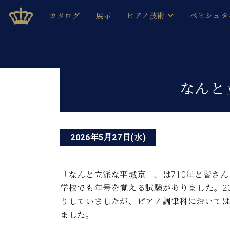
Skip
ベヒシュタインジャパン公式サイト
BECHSTEIN JAPAN Official Site
カタログ
展示
ピアノ技術
ベヒシュタ
to
content
ベヒシュタインのグランドピ
ドイツの名
作ること
ベヒシュタインで、 演奏したい！ 学びたい！ 録音した
投
C.ベヒシュタイン コンサート / C.ベヒシュタイ
ブランドヒ
なんと
音色とタッチ
稿
ベヒシュタイン・
趣味から本格的に学ぶ方まで大歓迎。
音楽家達の
ナ
C.ベヒシュタイン コンサート
ベヒシュタイン・ジャパンの
み
ビ
ベヒシュタイン・セントラム 東
ベヒシュタ
2026年5月27日(水)
ゲ
ピアノ製造番号
店長ご挨拶
ベヒシュタ
ー
展示情報
「なんと立派な平城京」、は710年と皆さ
ホール・スタジオレンタル
学校でも年号を覚える試験がありました。20
ベヒシュタ
シ
ホール・スタジオ空き状況
りしていましたが、ピアノ調律科においては
動画収録サービス
ョ
ました。
納入実績 
音楽教室
ピアノのコンシェルジュ