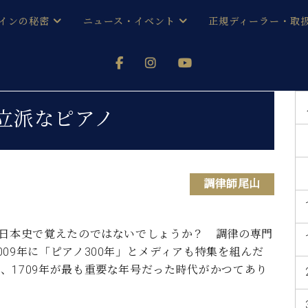
インの秘密
ニュース・イベント
正規ディーラー・取
アノを
器ベヒシュタイン
メルマガ会員登録ご案内
い！ という方は、お近くの直営店舗まで
オンライン試弾
ン レジデンス
ストリー
各店舗からのお知らせ
立派なピアノ
(入荷情報等)
シューレ音楽教室
声
/
C.ベヒシュタイン レジデンス
取り組
プレスリリース
(お知らせ・メディア情報)
京
インの音色
調律師尾山
キャンペーン
スタッフご挨拶
インを弾く前に
技術者紹介
ん日本史で覚えたのではないでしょうか？ 調律の専門
展示情報【ユーロピアノ特選
コンサート
09年に「ピアノ300年」とメディアも特集を組んだ
イン・シューレ
イベント情報
、1709年が最も重要な年号だった時代がかつてあり
八王子工房ブログ
レッスンイベント
ホール・スタジオ
アクセス
お問い合わせ