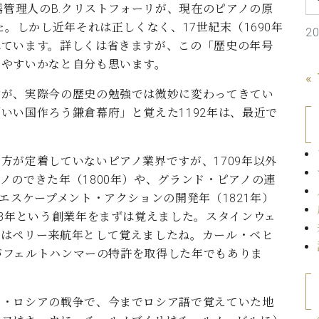
器管理人のB.クリストフォーリが、現在のピアノの原
C.ベヒシュタイン コンサート
代理店主催イベント
音楽教室
アップライトピアノ
た。しかし近年それは正しくなく、17世紀末（1690年
2
れています。詳しくは省きますが、この「歴史の年号
コンクール
声
きやすいかなと自分も思います。
«
音楽教室
調律)
すが、実際今の歴史の勉強では微妙に変わってきてい
いい国作ろう鎌倉幕府」と覚えた1192年は、最近で
方が定着していないピアノ業界ですが、1709年以外
ノのできた年（1800年）や、グランド・ピアノの連
エスケープメント・アクションの開発年（1821年）
53年という創業年をまずは覚えました。スタインウェ
ではペリー来航年として覚えましたね。カール・ベヒ
プがフェルトハンマーの特許を取得した年でもありま
ナ・ロシアの戦争で、今までロシア語で覚えていた地