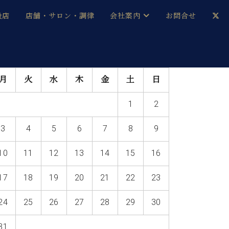
扱店
店舗・サロン・調律
会社案内
お問合せ
企業情報
メルマガ登録
月
火
水
木
金
土
日
採用情報
1
2
ベヒシュタイン・サロン会員
3
4
5
6
7
8
9
本社：八王子・技術営業センター
ベヒシュタイン・ジャパンブログ
10
11
12
13
14
15
16
17
18
19
20
21
22
23
中古】
24
25
26
27
28
29
30
31