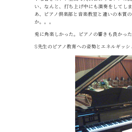
ン
C.ベヒシュタイン コンサート
い、なんと、打ち上げ中にも演奏をしてし
アクセス
納入実績 
グランドピアノ
セントラム東京のご案内(PDF)
あ、ピアノ倶楽部と音楽教室と違いの本質
お問い合わせ
か。。。
ご愛用者の
C.ベヒシュタイン アカデミー
兎に角楽しかった。ピアノの響きも良かっ
アーティストカスタマーサービス(
W.ホフマン プロフェッショナル
S先生のピアノ教育への姿勢とエネルギッシ
アフターサービス(調律)
W.ホフマン トラディション
調律師紹介
調律料金表
お問い合わせ
W.ホフマン ヴィジョン
尾山調律師のブログ Die Musikgasse（音楽の小道）
C.BECHSTEIN Digital(ベヒシュタイン デジタル)