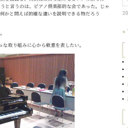
C.ベヒシュタイン コンサート
代理店主催イベント
まうと言うのは、ピアノ倶楽部的な会であった。じゃ
音楽教室
アップライトピアノ
2
の何かと問えば的確な違いを説明できる物だろう
コンクール
声
«
た。
音楽教室
調律)
ュな取り組みに心から敬意を表したい。