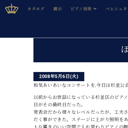
Skip
ベヒシュタインジャパン公式サイト
BECHSTEIN JAPAN Official Site
カタログ
展示
ピアノ技術
ベヒシュタ
to
content
ベヒシュタインのグランドピ
ドイツの名
作ること
ベヒシュタインで、 演奏したい！ 学びたい！ 録音した
投
C.ベヒシュタイン コンサート / C.ベヒシュタイ
ブランドヒ
音色とタッチ
稿
ベヒシュタイン・
趣味から本格的に学ぶ方まで大歓迎。
音楽家達の
ナ
C.ベヒシュタイン コンサート
ベヒシュタイン・ジャパンの
み
ビ
ベヒシュタイン・セントラム 東
ベヒシュタ
2008年5月6日(火)
ゲ
和気あいあいなコンサートを,今日は杉並公
ピアノ製造番号
店長ご挨拶
ベヒシュタ
ー
展示情報
以前からお世話になっている杉並区のピア
ホール・スタジオレンタル
日がその最終日だった。
ベヒシュタ
シ
ホール・スタジオ空き状況
発表会だから様々なレベルだったが、工夫
動画収録サービス
ョ
だく事ができた。ステージに上がり照明を
納入実績 
音楽教室
トな響きのいい空間で入れ替わりピアノの
ピアノのコンシェルジュ