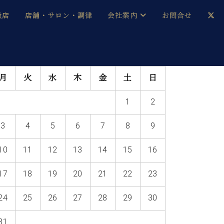
扱店
店舗・サロン・調律
会社案内
お問合せ
企業情報
メルマガ登録
月
火
水
木
金
土
日
採用情報
1
2
ベヒシュタイン・サロン会員
3
4
5
6
7
8
9
本社：八王子・技術営業センター
ベヒシュタイン・ジャパンブログ
10
11
12
13
14
15
16
17
18
19
20
21
22
23
中古】
24
25
26
27
28
29
30
31