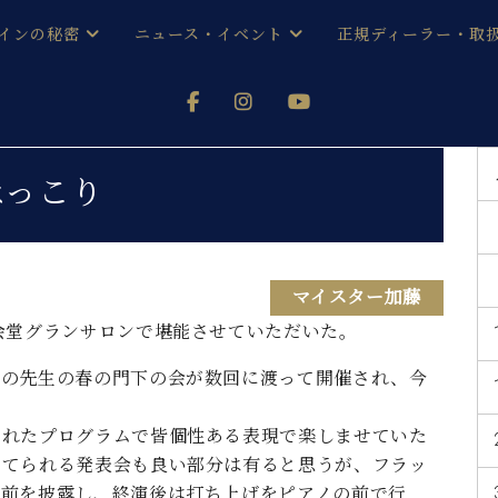
インの秘密
ニュース・イベント
正規ディーラー・取
アノを
器ベヒシュタイン
メルマガ会員登録ご案内
い！ という方は、お近くの直営店舗まで
オンライン試弾
ン レジデンス
ストリー
各店舗からのお知らせ
ほっこり
(入荷情報等)
シューレ音楽教室
声
/
C.ベヒシュタイン レジデンス
取り組
プレスリリース
(お知らせ・メディア情報)
京
インの音色
マイスター加藤
会堂グランサロンで堪能させていただいた。
キャンペーン
スタッフご挨拶
インを弾く前に
技術者紹介
ノの先生の春の門下の会が数回に渡って開催され、今
展示情報【ユーロピアノ特選
コンサート
イン・シューレ
イベント情報
されたプログラムで皆個性ある表現で楽しませていた
八王子工房ブログ
レッスンイベント
あてられる発表会も良い部分は有ると思うが、フラッ
ホール・スタジオ
アクセス
腕前を披露し、終演後は打ち上げをピアノの前で行
お問い合わせ