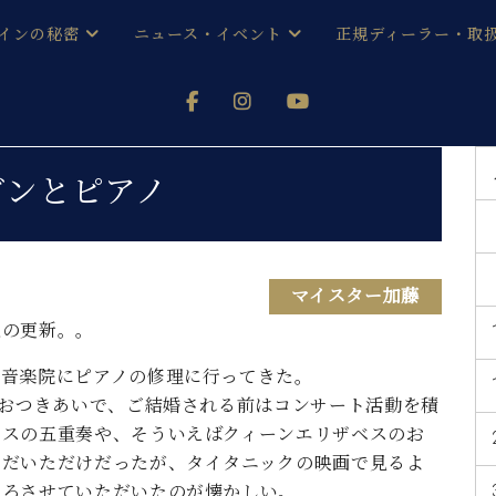
インの秘密
ニュース・イベント
正規ディーラー・取
アノを
器ベヒシュタイン
メルマガ会員登録ご案内
い！ という方は、お近くの直営店舗まで
オンライン試弾
ン レジデンス
ストリー
各店舗からのお知らせ
ガンとピアノ
(入荷情報等)
シューレ音楽教室
声
/
C.ベヒシュタイン レジデンス
取り組
プレスリリース
(お知らせ・メディア情報)
京
インの音色
マイスター加藤
記の更新。。
キャンペーン
スタッフご挨拶
インを弾く前に
技術者紹介
ル音楽院にピアノの修理に行ってきた。
展示情報【ユーロピアノ特選
コンサート
のおつきあいで、ご結婚される前はコンサート活動を積
イン・シューレ
イベント情報
ムスの五重奏や、そういえばクィーンエリザベスのお
八王子工房ブログ
レッスンイベント
ただいただけだったが、タイタニックの映画で見るよ
ホール・スタジオ
アクセス
いろさせていただいたのが懐かしい。
お問い合わせ