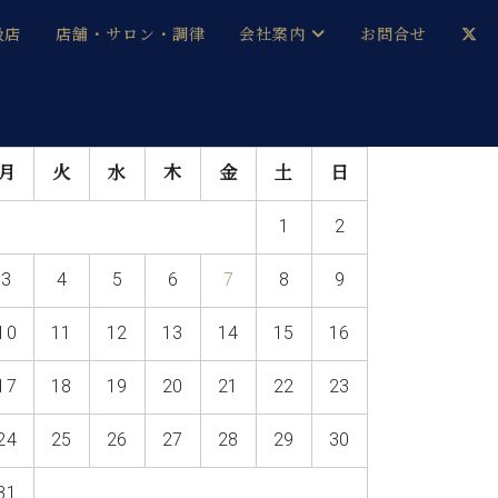
扱店
店舗・サロン・調律
会社案内
お問合せ
企業情報
メルマガ登録
月
火
水
木
金
土
日
採用情報
1
2
ベヒシュタイン・サロン会員
3
4
5
6
7
8
9
本社：八王子・技術営業センター
ベヒシュタイン・ジャパンブログ
10
11
12
13
14
15
16
17
18
19
20
21
22
23
中古】
24
25
26
27
28
29
30
31