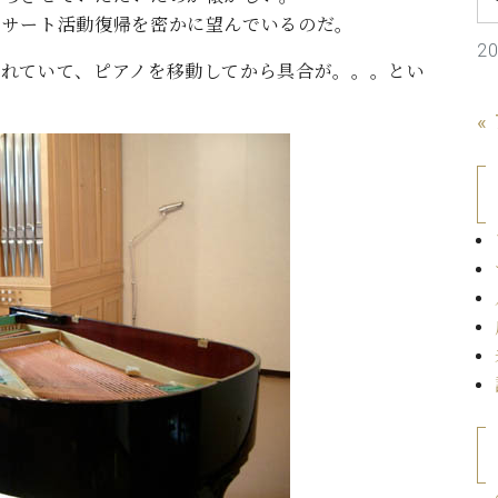
C.ベヒシュタイン コンサート
代理店主催イベント
ンサート活動復帰を密かに望んでいるのだ。
音楽教室
アップライトピアノ
2
されていて、ピアノを移動してから具合が。。。とい
コンクール
声
«
音楽教室
調律)