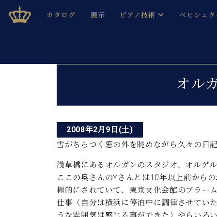
Skip
ベヒシュタインジャパン公式サイト
BECHSTEIN JAPAN Official Site
カタログ
展示
ピアノ技術
ベヒシュタ
to
content
ベヒシュタインのグランドピ
ドイツの名
作ること
ベヒシュタインで、 演奏したい！ 学びたい！ 録音した
投
C.ベヒシュタイン コンサート / C.ベヒシュタイ
ブランドヒ
オル
音色とタッチ
稿
ベヒシュタイン・
趣味から本格的に学ぶ方まで大歓迎。
音楽家達の
ナ
C.ベヒシュタイン コンサート
ベヒシュタイン・ジャパンの
み
ビ
ベヒシュタイン・セントラム 東
ベヒシュタ
2008年2月9日(土)
ゲ
雪がちらつく窓の外を眺めながら久々の日
ピアノ製造番号
店長ご挨拶
ベヒシュタ
ー
展示情報
浅草橋にあるオルガンのスタジオ、オルゲ
ホール・スタジオレンタル
ここの奥さんのYさんとは10年以上前から
ベヒシュタ
シ
ホール・スタジオ空き状況
極的にされていて、東京文化会館のブラー
動画収録サービス
ョ
仕事（自分は横浜に停泊中に調律させてい
納入実績 
音楽教室
うな雰囲気は感じる事ができた）やらいろ
ピアノのコンシェルジュ