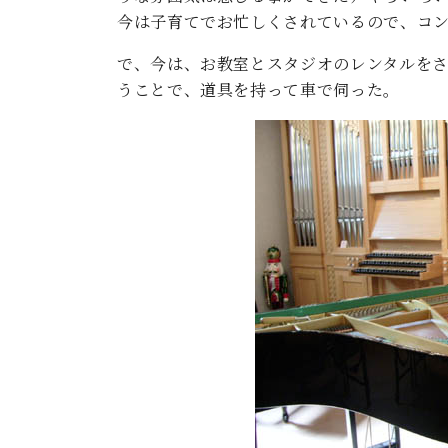
ン
C.ベヒシュタイン コンサート
今は子育てでお忙しくされているので、コ
アクセス
納入実績 
グランドピアノ
セントラム東京のご案内(PDF)
で、今は、お教室とスタジオのレンタルを
お問い合わせ
ご愛用者の
うことで、道具を持って車で伺った。
C.ベヒシュタイン アカデミー
アーティストカスタマーサービス(
W.ホフマン プロフェッショナル
アフターサービス(調律)
W.ホフマン トラディション
調律師紹介
調律料金表
お問い合わせ
W.ホフマン ヴィジョン
尾山調律師のブログ Die Musikgasse（音楽の小道）
C.BECHSTEIN Digital(ベヒシュタイン デジタル)