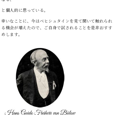
ト
ジオ
ピ
レン
と個人的に思っている。
ア
タル
ノ
ホー
幸いなことに、今はベヒシュタインを見て聞いて触れられ
ル・
る機会が増えたので、ご自身で試されることを是非おすす
C.
スタ
めします。
ベ
ジオ
ヒ
空き
シ
状況
ュ
動
タ
画
イ
収
ン
録
レ
サ
ジ
ー
デ
ビ
ン
ス
ス
音
ア
楽
ッ
教