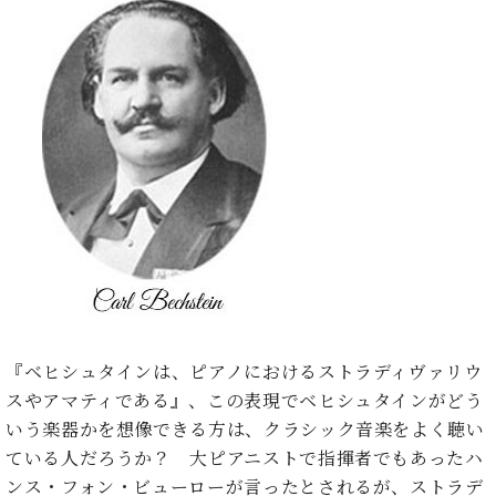
た
を
ラ
か
ヒ
ヒ
イ
い！
作
ン
ら
シ
シ
ン・
録
る
ド
の
ュ
ュ
サ
音
こ
ヒ
お
タ
タ
ロ
し
と
ス
知
イ
イ
ン
た
ト
ら
ン
ン
会
い！
音
リ
せ
レ
の
員
と
色
ー
(入
ジ
秘
い
と
荷
デ
密
う
ベ
タ
情
ン
音
方
ヒ
ッ
報
ス
楽
は、
シ
チ
等)
ニ
家
お
ュ
ュ
達
近
タ
ー
ベ
の
プ
く
C.
イ
ス・
ヒ
声
レ
の
『ベヒシュタインは、ピアノにおけるストラディヴァリウ
ベ
ン・
イ
シ
ス
直
ヒ
ジ
スやアマティである』、この表現でベヒシュタインがどう
ベ
ュ
リ
営
シ
ベ
ャ
いう楽器かを想像できる方は、クラシック音楽をよく聴い
ン
タ
リ
店
ュ
ヒ
パ
ト
ている人だろうか？ 大ピアニストで指揮者でもあったハ
イ
ー
舗
タ
シ
ン
ンス・フォン・ビューローが言ったとされるが、ストラデ
ン・
ス
ま