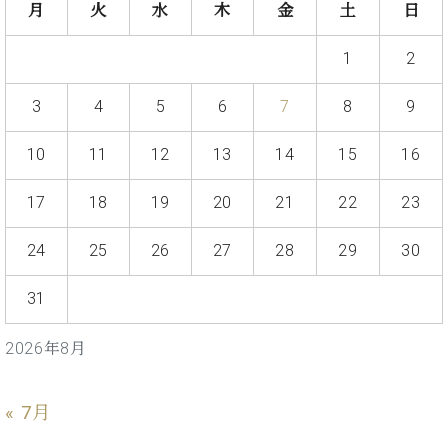
業
月
火
水
木
金
土
日
マ
セ
ン
ン
1
2
ト
タ
ー
ラ
デ
3
4
5
6
7
8
9
ィ
ス
シ
10
11
12
13
14
15
16
タ
ョ
ッ
ン
17
18
19
20
21
22
23
フ
ご
W.
挨
24
25
26
27
28
29
30
ホ
拶
フ
技
31
マ
術
ン
者
2026年8月
ヴ
紹
ィ
介
ジ
展示
« 7月
ョ
情報
ン
【ユ