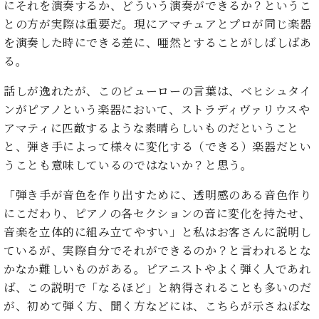
ン
にそれを演奏するか、どういう演奏ができるか？というこ
迎。
サ
ベ
との方が実際は重要だ。現にアマチュアとプロが同じ楽器
会
ベヒ
ー
C.
ヒ
社
を演奏した時にできる差に、唖然とすることがしばしばあ
シュ
ト
ベ
シ
案
る。
ヒ
タイ
ュ
内
シ
タ
レ
ン・
話しが逸れたが、このビューローの言葉は、ベヒシュタイ
ュ
イ
ッ
シュ
ンがピアノという楽器において、ストラディヴァリウスや
タ
お
ン・
ス
イ
アマティに匹敵するような素晴らしいものだということ
ーレ
問
シ
ン
ン
と、弾き手によって様々に変化する（できる）楽器だとい
合
ュ
イ
音楽
コ
せ
ー
ベ
うことも意味しているのではないか？と思う。
教室
ン
レ
ン
サ
「弾き手が音色を作り出すために、透明感のある音色作り
ト
ー
にこだわり、ピアノの各セクションの音に変化を持たせ、
納
ベ
ト
音楽を立体的に組み立てやすい」と私はお客さんに説明し
入
代
ヒ
グ
シ
実
理
ているが、実際自分でそれができるのか？と言われるとな
ラ
ュ
績
店
ン
かなか難しいものがある。ピアニストやよく弾く人であれ
タ
ホ
主
ド
ば、この説明で「なるほど」と納得されることも多いのだ
イ
ー
催
ピ
ン
が、初めて弾く方、聞く方などには、こちらが示さねばな
ル・
イ
ア