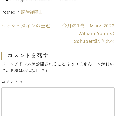
プ
室
ラ
ピ
イ
Posted in
調律師尾山
ア
ト
ノ
ピ
の
ベヒシュタインの王冠
今月の1枚 März 2022
ア
コ
William Youn の
ノ
ン
Schubert聴き比べ
シ
ェ
C.
ル
ベ
コメントを残す
ジ
ヒ
メールアドレスが公開されることはありません。
※
が付い
ュ
シ
ア
ている欄は必須項目です
ュ
ク
タ
セ
コメント
※
イ
ス
ン
セン
ア
トラ
カ
ム東
デ
京の
ミ
ご案