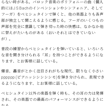
・
らない時がある。バロック音楽のポリフォニーの曲（個人
ス
ベ
ノ
セ
的にはJ.S.Bachのインベンションやシンフォニア、そして
タ
ン
ン
ジ
ト
フーガ）をベヒシュタインで弾くと、他の楽器よりも各声
ト
C.
オ
ラ
ベ
部が独立して聞こえるように感じる。フーガのいくつもの
ム
ヒ
コ
声部を完全に意識して弾き切った時の快感は、なかなか他
東
シ
納
ン
に替えがたいものがある（おいそれとはできていない
京
ュ
入
ク
が）。
タ
実
ー
イ
績
ル
店
普段の練習からベヒシュタインを弾いていると、いろいろ
ン
音
長
な音を聞き分けられる「耳」を持つことができるようにな
コ
楽
ご
音
ります、とお客様に話している。
ン
教
挨
楽
サ
室
拶
教
爆音、轟音がとかく注目されがちな現代、限りなく小さい
ー
展
室
ト
pppppp.(ピアニッシシシシシモ)を弾き分けられ、表現でき
示
ご
ア
情
るようになります、とお客様に話している。
愛
ッ
報
用
プ
ベヒシュタイン以外の楽器を弾く時も、その耳の力は発揮
ホー
者
ラ
ル・
され、その楽器での最高のパフォーマンスができるように
の
イ
スタ
なる、
声