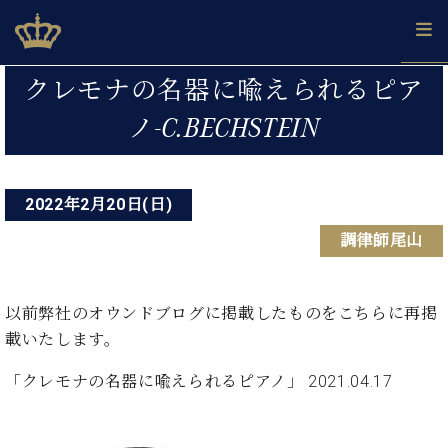
Skip
ベヒシュタインジャパン公式サイト
BECHSTEIN JAPAN Official Site
to
content
投
カ
クレモナの名器に喩えられるピア
タ
稿
ベ
ノ-C.BECHSTEIN
ベ
ド
メ
企
ロ
C.
ナ
ヒ
ヒ
イ
ル
業
グ
ベ
シ
シ
ツ
マ
情
ビ
ヒ
ュ
ュ
の
ガ
報
シ
2022年2月20日(日)
ゲ
タ
展
タ
名
会
ュ
イ
示
イ
器
員
ー
調律師尾山
採
タ
ン
ン
ベ
登
用
イ
シ
で、
の
ヒ
録
情
ン
ピ
演
グ
シ
ご
ョ
報
コ
以前弊社のオウンドブログに掲載したものをこちらに再掲
ア
奏
ラ
ュ
案
ン
ン
ノ
載いたします。
し
ン
タ
内
サ
技
ベ
た
ド
イ
ー
「クレモナの名器に喩えられるピアノ」 2021.04.17
術
ヒ
い！
ピ
ン
各
ト /
シ
学
ア
店
C.
ュ
び
ノ
ブ
舗
ベ
ベ
タ