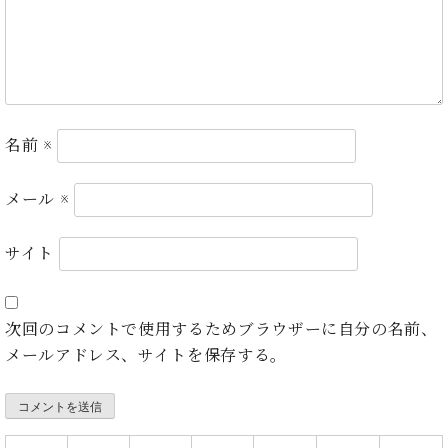
ー
内
(PDF)
W.
お
ホ
問
フ
い
マ
合
名前
※
ン
わ
プ
せ
ロ
メール
※
フ
ェ
本
サイト
ッ
社
シ
：
ョ
八
ナ
次回のコメントで使用するためブラウザーに自分の名前、
王
ル
子
メールアドレス、サイトを保存する。
・
技
W.
術
ホ
営
フ