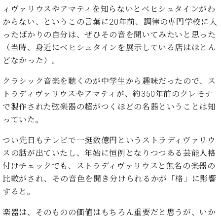
イ
ュ
ブ
ジ
(お
で
ィヴァリウスやアマティを知らないとベヒシュタインがわ
ン
タ
ロ
正
ャ
知
からない、というこの言葉に20年前、調律の専門学校に入
コ
イ
グ
オンライン試弾
規
パ
ら
ン
ン
ったばかりの自分は、ぜひその音を聞いてみたいと思った
デ
ン
せ・
メルマガ登録
サ
の
ィ
（当時、身近にベヒシュタインを展示している店はほとん
の
メ
ー
音
ー
どなかった）。
取
デ
趣
ト
色
ラ
り
ィ
味
/
ー・
クラシック音楽を聴くのが中学生から趣味だったので、ス
組
ア
か
C.
取
ベ
トラディヴァリウスやアマティが、約350年前のクレモナ
み
情
ら
ベ
扱
ヒ
報)
で製作された弦楽器の超がつくほどの名器ということは知
本
ヒ
店
シ
っていた。
格
シ
ピ
ュ
的
ュ
ア
キ
タ
つい先日もテレビで一挺数億円というストラディヴァリウ
に
タ
ノ
ャ
店
イ
学
イ
製
ン
スの話が出ていたし、年始に恒例となりつつある芸能人格
舗・
ン
ぶ
ン
造
ペ
サ
付けチェックでも、ストラディヴァリウスと無名の楽器の
を
方
レ
番
ー
ロ
比較がされ、その音色を聞き分けられるかが「格」に影響
弾
ま
ジ
号
ン
ン・
く
すると。
で
デ
調
前
大
ン
律
に
コ
楽器は、そのものの価値はもちろん重要だと思うが、いか
歓
ス