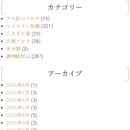
カテゴリー
ーロ
ピア
C.BECHSTEIN
アベ辰のブログ
(15)
ノ特
Digital(ベ
選中
マイスター加藤
(321)
ヒ
古】
八王子工房
(29)
シ
イ
ュ
広報ブログ
(38)
ベ
タ
未分類
(3)
ン
イ
調律師尾山
(287)
ト
ン
情
デ
報
アーカイブ
ジ
八
タ
王
2026年8月
(1)
ル)
子
2026年7月
(3)
工
2026年6月
(3)
房
2026年5月
(3)
ブ
ロ
2026年4月
(5)
グ
2026年3月
(2)
ア