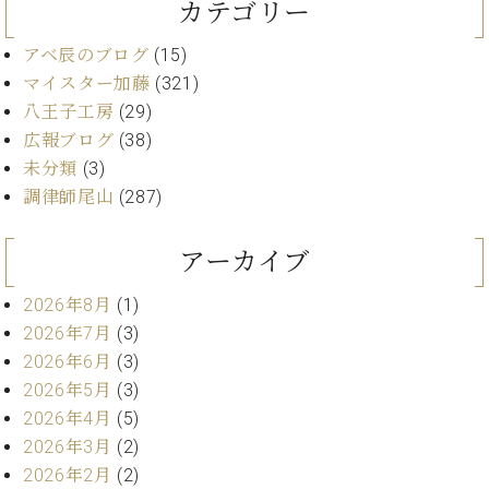
ー
カテゴリー
内
(PDF)
アベ辰のブログ
(15)
W.
お
マイスター加藤
(321)
ホ
問
フ
八王子工房
(29)
い
マ
広報ブログ
(38)
合
ン
わ
未分類
(3)
プ
せ
調律師尾山
(287)
ロ
フ
ェ
アーカイブ
本
ッ
社
シ
2026年8月
(1)
：
ョ
2026年7月
(3)
八
ナ
王
2026年6月
(3)
ル
子
2026年5月
(3)
・
2026年4月
(5)
技
W.
2026年3月
(2)
術
ホ
営
2026年2月
(2)
フ