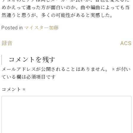
・
ス
ベ
ノ
セ
めかえって違った方が面白いのか、曲や編曲によっても当
タ
ン
ン
然違うと思うが、多くの可能性があると実感した。
ジ
ト
ト
C.
オ
ラ
ベ
Posted in
マイスター加藤
ム
ヒ
コ
東
シ
納
ン
京
録音
ACS
ュ
入
ク
タ
実
ー
イ
コメントを残す
績
ル
店
ン
音
長
メールアドレスが公開されることはありません。
※
が付い
コ
楽
ご
音
ている欄は必須項目です
ン
教
挨
楽
サ
室
拶
教
コメント
※
ー
展
室
ト
示
ご
ア
情
愛
ッ
報
用
プ
ホー
者
ラ
ル・
の
イ
スタ
声