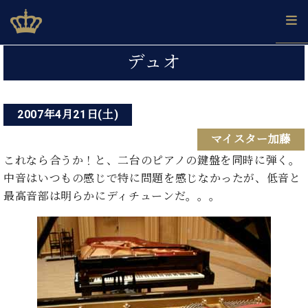
Skip
ベヒシュタインジャパン公式サイト
BECHSTEIN JAPAN Official Site
to
content
投
カ
デュオ
タ
稿
ベ
ベ
ド
メ
企
ロ
C.
ナ
ヒ
ヒ
イ
ル
業
グ
ベ
シ
2007年4月21日(土)
シ
ツ
マ
情
ビ
ヒ
ュ
ュ
の
ガ
報
マイスター加藤
シ
ゲ
タ
展
タ
名
会
ュ
イ
示
イ
器
員
これなら合うか！と、二台のピアノの鍵盤を同時に弾く。
ー
採
タ
ン
ン
ベ
登
中音はいつもの感じで特に問題を感じなかったが、低音と
用
イ
シ
で、
の
ヒ
録
最高音部は明らかにディチューンだ。。。
情
ン
ピ
演
グ
シ
ご
ョ
報
コ
ア
奏
ラ
ュ
案
ン
ン
ノ
し
ン
タ
内
サ
技
ベ
た
ド
イ
ー
術
ヒ
い！
ピ
ン
各
ト /
シ
学
ア
店
C.
ュ
び
ノ
ブ
舗
ベ
ベ
タ