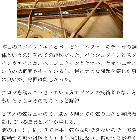
た
を
ラ
か
ヒ
ヒ
イ
い！
作
ン
ら
シ
シ
ン・
録
る
ド
の
ュ
ュ
サ
音
こ
ヒ
お
タ
タ
ロ
し
と
ス
知
イ
イ
ン
た
ト
ら
ン
ン
会
い！
音
リ
せ
昨日のスタインウエイとベーゼンドルファーのデュオの調
レ
の
員
と
色
ー
(入
ジ
秘
律というのは初めての経験だった。ベヒシュタインとスタ
い
と
荷
デ
密
う
インウエイとか、ベヒシュタインとヤマハ、ヤマハ二台と
ベ
タ
情
ン
音
方
いうのは何度もやっているし、特に大きな問題を感じた事
ヒ
ッ
報
ス
楽
は、
シ
は無いが、今回は難しかった。
チ
等)
ニ
家
お
ュ
ュ
達
近
タ
ブログを読んで下さっている方でピアノの技術者でない方
ー
ベ
の
プ
く
C.
イ
もいらっしゃるのでちょっと解説：
ス・
ヒ
声
レ
の
ベ
ン・
イ
シ
ス
直
ヒ
ジ
ピアノの弦は固いので、駒から駒までの弦の長さと実際振
ベ
ュ
リ
営
シ
ベ
ャ
動している弦長とズレが生じる。
ン
タ
リ
店
ュ
ヒ
パ
ト
駒の近くは、固すぎて上手く弦が振動できないので、実際
イ
ー
舗
タ
シ
ン
ン・
ス
ま
振動する部分は駒よりも少し内側になり、振動弦長が短く