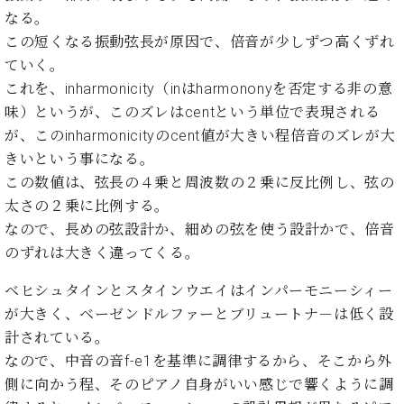
イ
ュ
ブ
ジ
(お
で
なる。
ン
タ
ロ
正
ャ
知
コ
イ
グ
この短くなる振動弦長が原因で、倍音が少しずつ高くずれ
オンライン試弾
規
パ
ら
ン
ン
デ
ていく。
ン
せ・
メルマガ登録
サ
の
ィ
これを、inharmonicity（inはharmononyを否定する非の意
の
メ
ー
音
ー
味）というが、このズレはcentという単位で表現される
取
デ
趣
ト
色
ラ
り
ィ
が、このinharmonicityのcent値が大きい程倍音のズレが大
味
/
ー・
組
ア
きいという事になる。
か
C.
取
ベ
み
情
ら
ベ
この数値は、弦長の４乗と周波数の２乗に反比例し、弦の
扱
ヒ
報)
本
ヒ
店
太さの２乗に比例する。
シ
格
シ
ピ
ュ
なので、長めの弦設計か、細めの弦を使う設計かで、倍音
的
ュ
ア
キ
タ
のずれは大きく違ってくる。
に
タ
ノ
ャ
店
イ
学
イ
製
ン
舗・
ン
ベヒシュタインとスタインウエイはインパーモニーシィー
ぶ
ン
造
ペ
サ
を
が大きく、ベーゼンドルファーとブリュートナ－は低く設
方
レ
番
ー
ロ
弾
計されている。
ま
ジ
号
ン
ン・
く
で
デ
調
なので、中音の音f-e1を基準に調律するから、そこから外
前
大
ン
律
側に向かう程、そのピアノ自身がいい感じで響くように調
に
コ
歓
ス