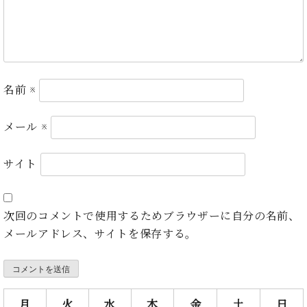
ト
ジオ
ピ
レン
ア
タル
ノ
ホー
ル・
C.
スタ
名前
※
ベ
ジオ
ヒ
空き
メール
※
シ
状況
ュ
動
タ
画
サイト
イ
収
ン
録
レ
サ
次回のコメントで使用するためブラウザーに自分の名前、
ジ
ー
デ
メールアドレス、サイトを保存する。
ビ
ン
ス
ス
音
ア
楽
ッ
教
月
火
水
木
金
土
日