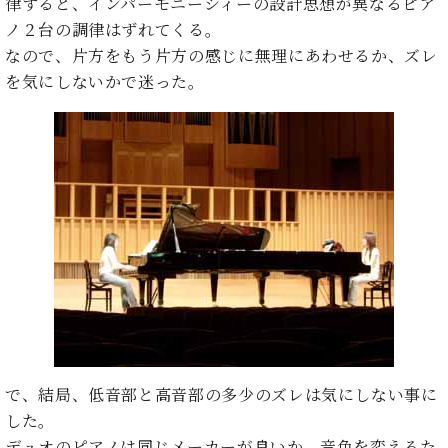
ン
律すると、インパーモニーシィーの設計思想が異なるピア
迎。
サ
ノ２台の調律はずれてくる。
ベ
会
ベヒ
ー
C.
ヒ
なので、片方をもう片方の感じに無理にあわせるか、ズレ
社
シュ
ト
ベ
シ
案
を気にしないかで迷った。
ヒ
タイ
ュ
内
シ
タ
レ
ン・
ュ
イ
ッ
シュ
タ
お
ン・
ス
イ
ーレ
問
シ
ン
ン
合
ュ
イ
音楽
コ
せ
ー
ベ
教室
ン
レ
ン
サ
ト
ー
納
ベ
ト
入
代
ヒ
グ
シ
実
理
ラ
ュ
績
店
ン
タ
ホ
主
で、結局、低音部と高音部の多少のズレは気にしない事に
ド
イ
ー
催
した。
ピ
ン
ル・
イ
ア
デュオのピアノは同じメーカーが良いか、音色を変えるた