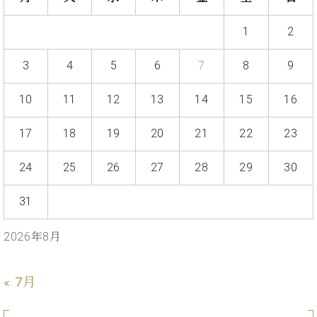
プ
室
ラ
ピ
1
2
イ
ア
ト
ノ
ピ
3
4
5
6
7
8
9
の
ア
コ
ノ
ン
10
11
12
13
14
15
16
シ
ェ
C.
17
18
19
20
21
22
23
ル
ベ
ジ
ヒ
24
25
26
27
28
29
30
ュ
シ
ア
ュ
31
ク
タ
セ
イ
2026年8月
ス
ン
セン
ア
トラ
カ
« 7月
ム東
デ
京の
ミ
ご案