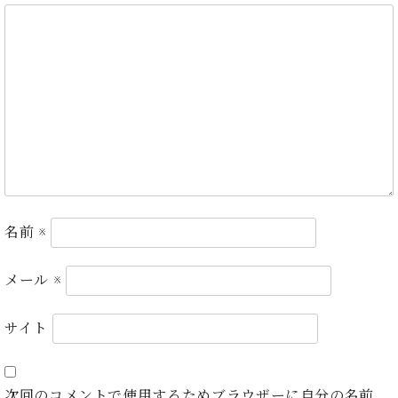
ン
迎。
サ
ベ
会
ベヒ
ー
C.
ヒ
社
シュ
ト
ベ
シ
案
ヒ
タイ
ュ
内
シ
タ
レ
ン・
ュ
イ
ッ
シュ
タ
お
ン・
ス
イ
ーレ
問
シ
ン
ン
合
ュ
イ
音楽
コ
せ
ー
ベ
教室
ン
レ
ン
名前
※
サ
ト
ー
納
ベ
ト
メール
※
入
代
ヒ
グ
シ
実
理
ラ
サイト
ュ
績
店
ン
タ
ホ
主
ド
イ
ー
催
ピ
ン
ル・
イ
ア
次回のコメントで使用するためブラウザーに自分の名前、