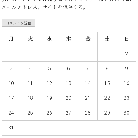
・
ス
ベ
ノ
セ
メールアドレス、サイトを保存する。
タ
ン
ン
ジ
ト
ト
C.
オ
ラ
ベ
ム
ヒ
コ
東
月
火
水
木
金
土
日
シ
納
ン
京
ュ
入
ク
タ
1
2
実
ー
イ
績
ル
店
ン
音
長
3
4
5
6
7
8
9
コ
楽
ご
音
ン
教
挨
10
11
12
13
14
15
16
楽
サ
室
拶
教
ー
展
室
17
18
19
20
21
22
23
ト
示
ご
ア
情
愛
24
25
26
27
28
29
30
ッ
報
用
プ
ホー
者
ラ
31
ル・
の
イ
スタ
声