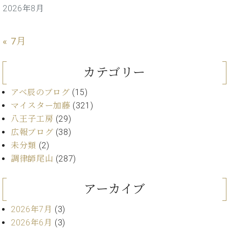
ト
ジオ
2026年8月
ピ
レン
ア
タル
ノ
« 7月
ホー
ル・
C.
スタ
カテゴリー
ベ
ジオ
ヒ
空き
アベ辰のブログ
(15)
シ
状況
マイスター加藤
(321)
ュ
動
タ
八王子工房
(29)
画
イ
収
広報ブログ
(38)
ン
録
未分類
(2)
レ
サ
調律師尾山
(287)
ジ
ー
デ
ビ
ン
アーカイブ
ス
ス
音
ア
2026年7月
(3)
楽
ッ
教
2026年6月
(3)