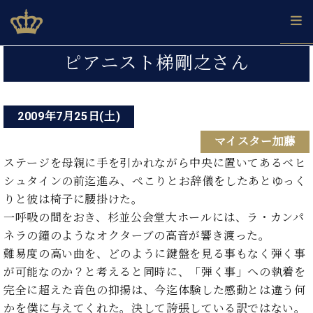
Skip
ベヒシュタインジャパン公式サイト
BECHSTEIN JAPAN Official Site
to
content
投
カ
ピアニスト梯剛之さん
タ
稿
ベ
ベ
ド
メ
企
ロ
C.
ナ
ヒ
ヒ
イ
ル
業
グ
ベ
シ
2009年7月25日(土)
シ
ツ
マ
情
ビ
ヒ
ュ
ュ
の
ガ
報
マイスター加藤
シ
ゲ
タ
展
タ
名
会
ュ
イ
示
イ
器
員
ステージを母親に手を引かれながら中央に置いてあるベヒ
ー
採
タ
ン
ン
ベ
登
シュタインの前迄進み、ぺこりとお辞儀をしたあとゆっく
用
イ
シ
で、
の
ヒ
録
りと彼は椅子に腰掛けた。
情
ン
ピ
演
グ
シ
ご
ョ
報
一呼吸の間をおき、杉並公会堂大ホールには、ラ・カンパ
コ
ア
奏
ラ
ュ
案
ン
ネラの鐘のようなオクターブの高音が響き渡った。
ン
ノ
し
ン
タ
内
サ
技
ベ
た
難易度の高い曲を、どのように鍵盤を見る事もなく弾く事
ド
イ
ー
術
ヒ
い！
ピ
ン
が可能なのか？と考えると同時に、「弾く事」への執着を
各
ト /
シ
学
ア
完全に超えた音色の抑揚は、今迄体験した感動とは違う何
店
C.
ュ
び
ノ
ブ
舗
かを僕に与えてくれた。決して誇張している訳ではない。
ベ
ベ
タ