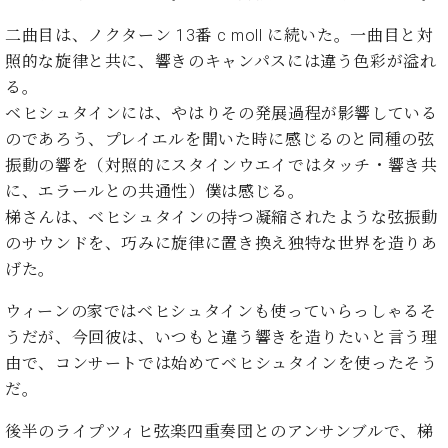
た
を
ラ
か
ヒ
ヒ
イ
い！
作
二曲目は、ノクターン 13番 c moll に続いた。一曲目と対
ン
ら
シ
シ
ン・
録
る
ド
の
照的な旋律と共に、響きのキャンパスには違う色彩が溢れ
ュ
ュ
サ
音
こ
ヒ
お
タ
タ
る。
ロ
し
と
ス
知
イ
イ
ン
た
ベヒシュタインには、やはりその発展過程が影響している
ト
ら
ン
ン
会
い！
のであろう、プレイエルを聞いた時に感じるのと同種の弦
音
リ
せ
レ
の
員
と
振動の響を（対照的にスタインウエイではタッチ・響き共
色
ー
(入
ジ
秘
い
と
荷
に、エラールとの共通性）僕は感じる。
デ
密
う
ベ
タ
情
ン
梯さんは、ベヒシュタインの持つ凝縮されたような弦振動
音
方
ヒ
ッ
報
ス
楽
のサウンドを、巧みに旋律に置き換え独特な世界を造りあ
は、
シ
チ
等)
ニ
家
お
げた。
ュ
ュ
達
近
タ
ー
ベ
の
プ
く
ウィーンの家ではベヒシュタインも使っていらっしゃるそ
C.
イ
ス・
ヒ
声
レ
の
うだが、今回彼は、いつもと違う響きを造りたいと言う理
ベ
ン・
イ
シ
ス
直
ヒ
ジ
由で、コンサートでは始めてベヒシュタインを使ったそう
ベ
ュ
リ
営
シ
ベ
ャ
だ。
ン
タ
リ
店
ュ
ヒ
パ
ト
イ
ー
舗
タ
シ
ン
後半のライプツィヒ弦楽四重奏団とのアンサンブルで、梯
ン・
ス
ま