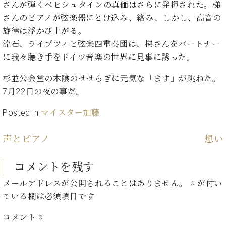
イ
ュ
ブ
さんが弾くベヒシュタインの真価はさらに発揮された。梯
ジ
(お
で
ン
タ
ロ
正
さんのピアノが弦楽器にとけ込み、絡み、しかし、高音の
ャ
知
コ
イ
グ
オンライン試弾
規
パ
ら
旋律は浮かび上がる。
ン
ン
デ
ン
せ・
メルマガ登録
流石、ライプツィヒ弦楽四重奏団は、梯さんをパートナー
サ
の
ィ
の
メ
ー
音
に我々聴き手をドイツ音楽の世界に見事に誘った。
ー
取
デ
趣
ト
色
ラ
り
ィ
味
杉並公会堂の木陰のせせらぎに元気な「ます」が跳ねた。
/
ー・
組
ア
か
C.
7月22日の夜の事だ。
取
ベ
み
情
ら
ベ
扱
ヒ
報)
本
ヒ
Posted in
マイスター加藤
店
シ
格
シ
ピ
ュ
的
ュ
ア
キ
声とピアノ
想い
タ
に
タ
ノ
ャ
店
イ
学
イ
製
ン
舗・
ン
コメントを残す
ぶ
ン
造
ペ
サ
を
方
レ
番
ー
ロ
弾
メールアドレスが公開されることはありません。
※
が付い
ま
ジ
号
ン
ン・
く
ている欄は必須項目です
で
デ
調
前
大
ン
律
に
コ
コメント
※
歓
ス