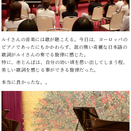
イ
ュ
ブ
ジ
(お
で
ン
タ
ロ
正
ャ
知
コ
イ
グ
オンライン試弾
規
パ
ら
ン
ン
デ
ン
せ・
メルマガ登録
サ
の
ィ
の
メ
ー
音
ー
取
デ
趣
ト
色
ルイさんの音楽には歌が聴こえる。今日は、ヨーロッパの
ラ
り
ィ
味
/
ー・
ピアノであったにもかかわらず、訛の無い奇麗な日本語の
組
ア
か
C.
取
ベ
歌詞がルイさんの奏でる旋律に感じた。
み
情
ら
ベ
扱
ヒ
報)
特に、赤とんぼは、自分の幼い頃を思い出してしまう程、
本
ヒ
店
シ
美しい歌詞を感じる事ができる旋律だった。
格
シ
ピ
ュ
的
ュ
ア
キ
タ
本当に良かったな。。
に
タ
ノ
ャ
店
イ
学
イ
製
ン
舗・
ン
ぶ
ン
造
ペ
サ
を
方
レ
番
ー
ロ
弾
ま
ジ
号
ン
ン・
く
で
デ
調
前
大
ン
律
に
コ
歓
ス