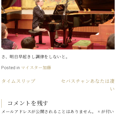
ン
迎。
サ
ベ
会
ベヒ
ー
C.
ヒ
社
シュ
ト
ベ
シ
案
ヒ
タイ
ュ
内
シ
タ
レ
ン・
ュ
イ
ッ
シュ
タ
お
ン・
ス
イ
ーレ
問
シ
ン
ン
合
ュ
イ
音楽
さ、明日早起きし調律をしないと。
コ
せ
ー
ベ
教室
ン
レ
ン
Posted in
マイスター加藤
サ
ト
ー
納
ベ
ト
タイムスリップ
セバスチャンあなたは凄
入
代
ヒ
グ
い
シ
実
理
ラ
ュ
績
店
ン
タ
ホ
主
コメントを残す
ド
イ
ー
催
ピ
ン
メールアドレスが公開されることはありません。
※
が付い
ル・
イ
ア