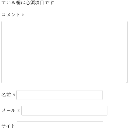
・
ている欄は必須項目です
ス
ベ
ノ
セ
タ
ン
ン
コメント
※
ジ
ト
ト
C.
オ
ラ
ベ
ム
ヒ
コ
東
シ
納
ン
京
ュ
入
ク
タ
実
ー
イ
績
ル
店
ン
音
長
コ
楽
ご
音
ン
教
挨
楽
サ
室
拶
教
ー
展
室
ト
名前
※
示
ご
ア
情
愛
ッ
報
用
メール
※
プ
ホー
者
ラ
ル・
の
イ
サイト
スタ
声