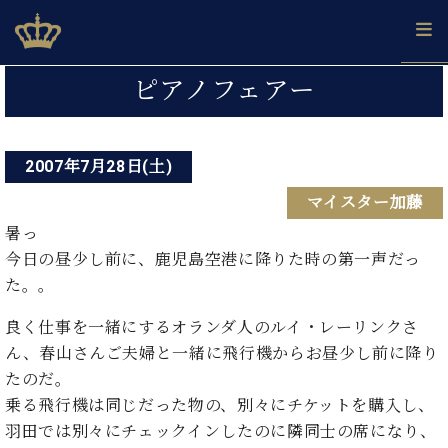
Skip
ベヒシュタインジャパン公式サイト
BECHSTEIN JAPAN Official Site
to
content
投
カ
ピアノフェアー
タ
稿
ベ
ベ
ド
メ
企
ロ
C.
ナ
ヒ
ヒ
イ
ル
業
グ
ベ
シ
2007年7月28日(土)
シ
ツ
マ
情
ビ
ヒ
ュ
ュ
の
ガ
報
マイスター加藤
シ
ゲ
タ
展
タ
名
会
ュ
イ
示
イ
器
員
暑っ
ー
採
タ
ン
ン
ベ
登
今日の昼少し前に、鹿児島空港に降りた時の第一声だっ
用
イ
シ
で、
の
ヒ
録
た。。
情
ン
ピ
演
グ
シ
ご
ョ
報
コ
ア
奏
ラ
ュ
案
良く仕事を一緒にするオランダ人のルイ・レーリンクさ
ン
ン
ノ
し
ン
タ
内
ん、春山さんご夫婦と一緒に飛行機からお昼少し前に降り
サ
技
ベ
た
ド
イ
ー
たのだ。
術
ヒ
い！
ピ
ン
各
ト /
シ
乗る飛行機は同じだった物の、別々にチケットを購入し、
学
ア
店
C.
ュ
び
ノ
羽田では別々にチェックインしたのに隣同士の席になり、
ブ
舗
ベ
ベ
タ