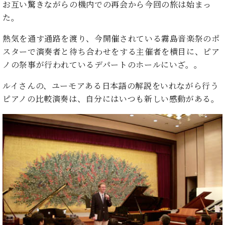
た
を
お互い驚きながらの機内での再会から今回の旅は始まっ
ラ
か
ヒ
ヒ
イ
い！
作
た。
ン
ら
シ
シ
ン・
録
る
ド
の
ュ
ュ
サ
音
こ
熱気を通す通路を渡り、今開催されている霧島音楽祭のポ
ヒ
お
タ
タ
ロ
し
と
ス
知
スターで演奏者と待ち合わせをする主催者を横目に、ピア
イ
イ
ン
た
ト
ら
ン
ノの祭事が行われているデパートのホールにいざ。。
ン
会
い！
音
リ
せ
レ
の
員
と
色
ー
(入
ルイさんの、ユーモアある日本語の解説をいれながら行う
ジ
秘
い
と
荷
デ
密
ピアノの比較演奏は、自分にはいつも新しい感動がある。
う
ベ
タ
情
ン
音
方
ヒ
ッ
報
ス
楽
は、
シ
チ
等)
ニ
家
お
ュ
ュ
達
近
タ
ー
ベ
の
プ
く
C.
イ
ス・
ヒ
声
レ
の
ベ
ン・
イ
シ
ス
直
ヒ
ジ
ベ
ュ
リ
営
シ
ベ
ャ
ン
タ
リ
店
ュ
ヒ
パ
ト
イ
ー
舗
タ
シ
ン
ン・
ス
ま