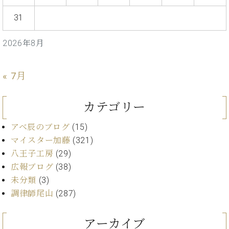
プ
室
ラ
ピ
31
イ
ア
ト
ノ
2026年8月
ピ
の
ア
コ
ノ
ン
« 7月
シ
ェ
C.
ル
カテゴリー
ベ
ジ
ヒ
ュ
アベ辰のブログ
(15)
シ
ア
マイスター加藤
(321)
ュ
ク
タ
八王子工房
(29)
セ
イ
広報ブログ
(38)
ス
ン
未分類
(3)
セン
ア
調律師尾山
(287)
トラ
カ
ム東
デ
京の
ミ
アーカイブ
ご案