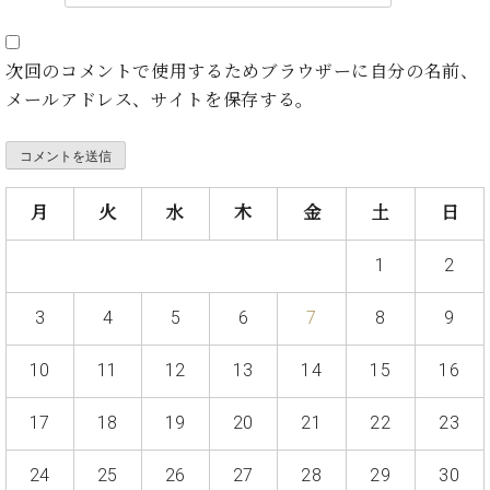
ト
ジオ
ピ
レン
ア
タル
次回のコメントで使用するためブラウザーに自分の名前、
ノ
ホー
メールアドレス、サイトを保存する。
ル・
C.
スタ
ベ
ジオ
ヒ
空き
シ
状況
月
火
水
木
金
土
日
ュ
動
タ
画
1
2
イ
収
ン
録
3
4
5
6
7
8
9
レ
サ
ジ
ー
10
11
12
13
14
15
16
デ
ビ
ン
ス
ス
17
18
19
20
21
22
23
音
ア
楽
ッ
教
24
25
26
27
28
29
30