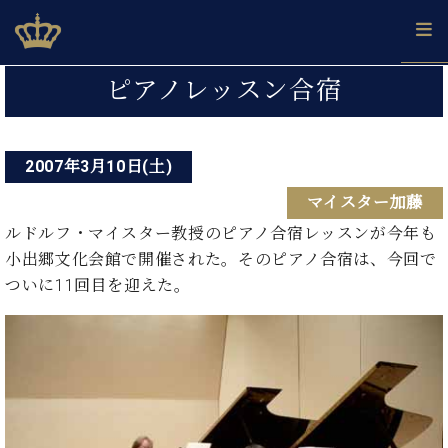
Skip
ベヒシュタインジャパン公式サイト
BECHSTEIN JAPAN Official Site
to
content
投
カ
ピアノレッスン合宿
タ
稿
ベ
ベ
ド
メ
企
ロ
C.
ナ
ヒ
ヒ
イ
ル
業
グ
ベ
シ
2007年3月10日(土)
シ
ツ
マ
情
ビ
ヒ
ュ
ュ
の
ガ
報
マイスター加藤
シ
ゲ
タ
展
タ
名
会
ュ
イ
示
イ
器
員
ルドルフ・マイスター教授のピアノ合宿レッスンが今年も
ー
採
タ
ン
ン
ベ
登
小出郷文化会館で開催された。そのピアノ合宿は、今回で
用
イ
シ
で、
の
ヒ
録
ついに11回目を迎えた。
情
ン
ピ
演
グ
シ
ご
ョ
報
コ
ア
奏
ラ
ュ
案
ン
ン
ノ
し
ン
タ
内
サ
技
ベ
た
ド
イ
ー
術
ヒ
い！
ピ
ン
各
ト /
シ
学
ア
店
C.
ュ
び
ノ
ブ
舗
ベ
ベ
タ