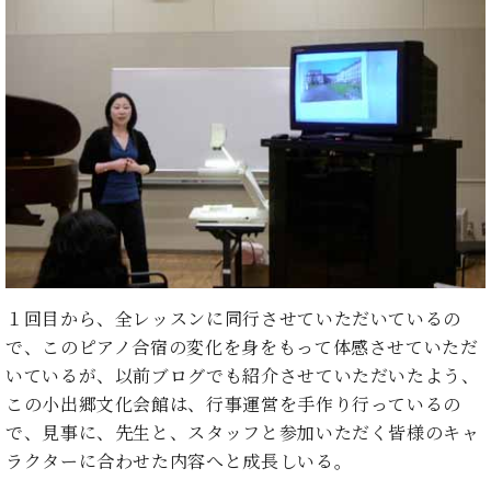
イ
ュ
ブ
ジ
(お
で
ン
タ
ロ
正
ャ
知
コ
イ
グ
オンライン試弾
規
パ
ら
ン
ン
デ
ン
せ・
メルマガ登録
サ
の
ィ
の
メ
ー
音
ー
取
デ
趣
ト
色
ラ
り
ィ
味
/
ー・
組
ア
か
C.
取
ベ
み
情
ら
ベ
扱
ヒ
報)
本
ヒ
店
シ
格
シ
ピ
ュ
的
ュ
ア
キ
タ
に
タ
ノ
ャ
店
１回目から、全レッスンに同行させていただいているの
イ
学
イ
製
ン
舗・
で、このピアノ合宿の変化を身をもって体感させていただ
ン
ぶ
ン
造
ペ
サ
を
いているが、以前ブログでも紹介させていただいたよう、
方
レ
番
ー
ロ
弾
この小出郷文化会館は、行事運営を手作り行っているの
ま
ジ
号
ン
ン・
く
で、見事に、先生と、スタッフと参加いただく皆様のキャ
で
デ
調
前
大
ン
律
ラクターに合わせた内容へと成長しいる。
に
コ
歓
ス