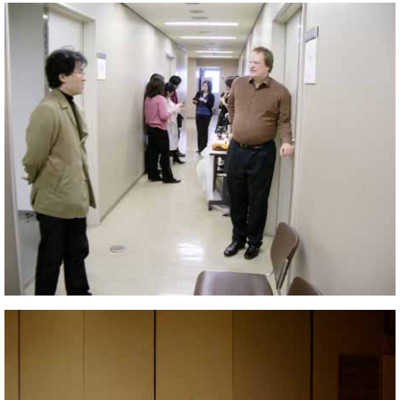
ン
迎。
サ
ベ
会
ベヒ
ー
C.
ヒ
社
シュ
ト
ベ
シ
案
ヒ
タイ
ュ
内
シ
タ
レ
ン・
ュ
イ
ッ
シュ
タ
お
ン・
ス
イ
ーレ
問
シ
ン
ン
合
ュ
イ
音楽
コ
せ
ー
ベ
教室
ン
レ
ン
サ
ト
ー
納
ベ
ト
入
代
ヒ
グ
シ
実
理
ラ
ュ
績
店
ン
タ
ホ
主
ド
イ
ー
催
ピ
ン
ル・
イ
ア