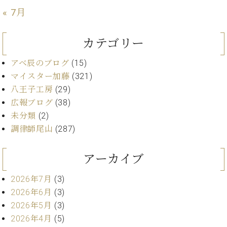
業
マ
セ
« 7月
ン
ン
ト
タ
カテゴリー
ー
ラ
デ
アベ辰のブログ
(15)
ィ
ス
シ
マイスター加藤
(321)
タ
ョ
八王子工房
(29)
ッ
ン
広報ブログ
(38)
フ
ご
未分類
(2)
W.
挨
調律師尾山
(287)
ホ
拶
フ
技
アーカイブ
マ
術
ン
者
2026年7月
(3)
ヴ
紹
2026年6月
(3)
ィ
介
ジ
展示
2026年5月
(3)
ョ
情報
2026年4月
(5)
ン
【ユ