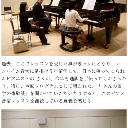
た
を
ラ
か
ヒ
ヒ
イ
い！
作
ン
ら
シ
シ
ン・
録
る
ド
の
ュ
ュ
サ
音
こ
ヒ
お
タ
タ
ロ
し
と
ス
知
イ
イ
ン
た
ト
ら
ン
ン
会
い！
音
リ
せ
レ
の
員
と
色
ー
(入
ジ
秘
い
と
荷
デ
密
う
ベ
タ
情
ン
音
方
過去、ここでレッスンを受けた事がきっかけとなり、マー
ヒ
ッ
報
ス
楽
は、
ンハイム音大に足掛け５年留学して、日本に帰ってこられ
シ
チ
等)
ニ
家
お
ュ
たピアニストのIさんが、今年も通訳を手伝ってくださった
ュ
達
近
タ
り、特に、今回プログラムとして組まれた、「Iさんの留
ー
ベ
の
プ
く
C.
イ
ス・
学の体験談」を聞かせていただいたりすると、このピアノ
ヒ
声
レ
の
ベ
ン・
イ
シ
ス
合宿レッスンを継続している意義を感じる。
直
ヒ
ジ
ベ
ュ
リ
営
シ
ベ
ャ
ン
タ
リ
店
ュ
ヒ
パ
ト
イ
ー
舗
タ
シ
ン
ン・
ス
ま