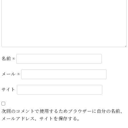
プ
室
ラ
ピ
イ
ア
ト
ノ
ピ
の
ア
コ
ノ
ン
シ
ェ
C.
ル
名前
※
ベ
ジ
ヒ
ュ
シ
メール
※
ア
ュ
ク
タ
サイト
セ
イ
ス
ン
セン
ア
トラ
カ
次回のコメントで使用するためブラウザーに自分の名前、
ム東
デ
メールアドレス、サイトを保存する。
京の
ミ
ご案