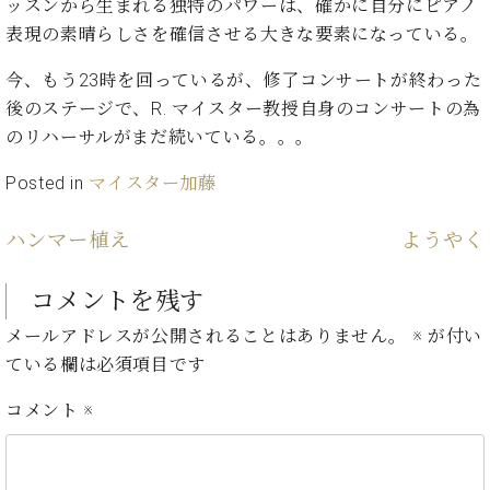
ッスンから生まれる独特のパワーは、確かに自分にピアノ
ト
ジオ
表現の素晴らしさを確信させる大きな要素になっている。
ピ
レン
ア
タル
今、もう23時を回っているが、修了コンサートが終わった
ノ
ホー
後のステージで、R. マイスター教授自身のコンサートの為
ル・
C.
スタ
のリハーサルがまだ続いている。。。
ベ
ジオ
ヒ
Posted in
マイスター加藤
空き
シ
状況
ュ
動
ハンマー植え
ようやく
タ
画
イ
収
コメントを残す
ン
録
レ
サ
メールアドレスが公開されることはありません。
※
が付い
ジ
ー
ている欄は必須項目です
デ
ビ
ン
ス
コメント
※
ス
音
ア
楽
ッ
教