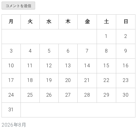
ー
内
(PDF)
W.
お
月
火
水
木
金
土
日
ホ
問
フ
い
1
2
マ
合
ン
わ
3
4
5
6
7
8
9
プ
せ
ロ
フ
10
11
12
13
14
15
16
ェ
本
ッ
17
18
19
20
21
22
23
社
シ
：
ョ
八
24
25
26
27
28
29
30
ナ
王
ル
子
31
・
技
W.
2026年8月
術
ホ
営
フ