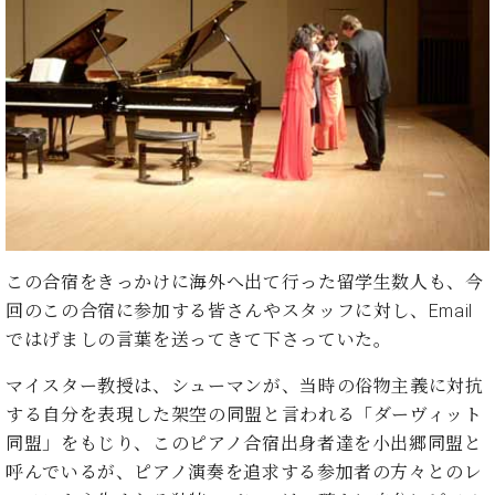
・
ス
ベ
ノ
セ
タ
ン
ン
ジ
ト
ト
C.
オ
ラ
ベ
ム
ヒ
コ
東
シ
納
ン
京
ュ
入
ク
タ
実
ー
イ
績
ル
店
ン
音
長
コ
楽
ご
音
この合宿をきっかけに海外へ出て行った留学生数人も、今
ン
教
挨
楽
回のこの合宿に参加する皆さんやスタッフに対し、Email
サ
室
拶
教
ー
ではげましの言葉を送ってきて下さっていた。
展
室
ト
示
ご
ア
マイスター教授は、シューマンが、当時の俗物主義に対抗
情
愛
ッ
報
する自分を表現した架空の同盟と言われる「ダーヴィット
用
プ
ホー
同盟」をもじり、このピアノ合宿出身者達を小出郷同盟と
者
ラ
ル・
の
呼んでいるが、ピアノ演奏を追求する参加者の方々とのレ
イ
スタ
声