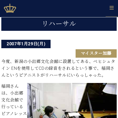
Skip
ベヒシュタインジャパン公式サイト
BECHSTEIN JAPAN Official Site
to
content
投
カ
リハーサル
タ
稿
ベ
ベ
ド
メ
企
ロ
C.
ナ
ヒ
ヒ
イ
ル
業
グ
ベ
シ
2007年1月29日(月)
シ
ツ
マ
情
ビ
ヒ
ュ
ュ
の
ガ
報
マイスター加藤
シ
ゲ
タ
展
タ
名
会
ュ
イ
示
イ
器
員
今度、新潟の小出郷文化会館に設置してある、ベヒシュタ
ー
採
タ
ン
ン
ベ
登
イン ENを使用してCDの録音をされるという事で、稲岡さ
用
イ
シ
で、
の
ヒ
録
んというピアニストがリハーサルにいらっしゃった。
情
ン
ピ
演
グ
シ
ご
ョ
報
コ
ア
奏
ラ
ュ
案
稲岡さん
ン
ン
ノ
し
ン
タ
内
は、小出郷
サ
技
ベ
た
ド
イ
ー
文化会館で
術
ヒ
い！
ピ
ン
各
ト /
シ
行っている
学
ア
店
C.
ュ
び
ノ
ピアノレッス
ブ
舗
ベ
ベ
タ