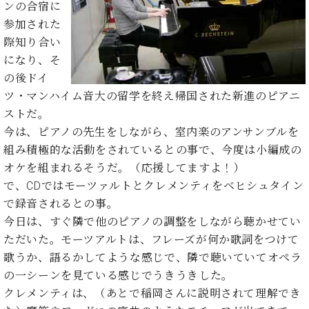
た
を
ンの合宿に
ラ
か
ヒ
ヒ
イ
い！
作
参加された
ン
ら
シ
シ
ン・
録
る
ド
の
際知り合い
ュ
ュ
サ
音
こ
ヒ
お
タ
タ
になり、そ
ロ
し
と
ス
知
イ
イ
ン
た
の後ドイ
ト
ら
ン
ン
会
い！
ツ・マンハイム音大の留学を終え帰国された新進のピアニ
音
リ
せ
レ
の
員
と
ストだ。
色
ー
(入
ジ
秘
い
と
荷
今は、ピアノの先生をしながら、室内楽のアンサンブルを
デ
密
う
ベ
タ
情
ン
組み積極的な活動をされているとの事で、今度は小編成の
音
方
ヒ
ッ
報
ス
楽
オケを組まれるそうだ。（応援してますよ！）
は、
シ
チ
等)
ニ
家
お
で、CDではモーツァルトとクレメンティをベヒシュタイン
ュ
ュ
達
近
で録音されるとの事。
タ
ー
ベ
の
プ
く
C.
イ
今日は、すぐ隣で他のピアノの調整をしながら聴かせてい
ス・
ヒ
声
レ
の
ベ
ン・
イ
ただいた。モーツアルトは、フレーズが何か歌詞をつけて
シ
ス
直
ヒ
ジ
ベ
歌うか、語るかしてような感じで、隣で聴いていてオペラ
ュ
リ
営
シ
ベ
ャ
ン
タ
リ
店
の一シーンを見ている感じでうきうきした。
ュ
ヒ
パ
ト
イ
ー
舗
クレメンティは、（あとで稲岡さんに説明されて理解でき
タ
シ
ン
ン・
ス
ま