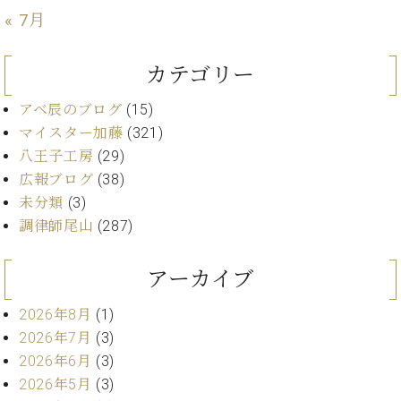
ト
ジオ
« 7月
ピ
レン
ア
タル
ノ
カテゴリー
ホー
ル・
C.
アベ辰のブログ
(15)
スタ
ベ
ジオ
マイスター加藤
(321)
ヒ
空き
八王子工房
(29)
シ
状況
広報ブログ
(38)
ュ
動
未分類
(3)
タ
画
イ
調律師尾山
(287)
収
ン
録
レ
サ
アーカイブ
ジ
ー
デ
ビ
2026年8月
(1)
ン
ス
2026年7月
(3)
ス
音
2026年6月
(3)
ア
楽
ッ
2026年5月
(3)
教