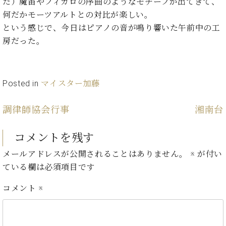
イ
ュ
ブ
た）魔笛やフィガロの序曲のようなモチーフが出てきて、
ジ
(お
で
ン
タ
ロ
正
何だかモーツアルトとの対比が楽しい。
ャ
知
コ
イ
グ
オンライン試弾
規
という感じで、今日はピアノの音が鳴り響いた午前中の工
パ
ら
ン
ン
デ
ン
せ・
房だった。
メルマガ登録
サ
の
ィ
の
メ
ー
音
ー
取
デ
趣
ト
色
ラ
り
ィ
味
/
ー・
Posted in
マイスター加藤
組
ア
か
C.
取
ベ
み
情
ら
ベ
扱
ヒ
報)
調律師協会行事
湘南台
本
ヒ
店
シ
格
シ
ピ
ュ
的
ュ
ア
キ
コメントを残す
タ
に
タ
ノ
ャ
店
イ
メールアドレスが公開されることはありません。
※
が付い
学
イ
製
ン
舗・
ン
ぶ
ている欄は必須項目です
ン
造
ペ
サ
を
方
レ
番
ー
ロ
弾
コメント
※
ま
ジ
号
ン
ン・
く
で
デ
調
前
大
ン
律
に
コ
歓
ス