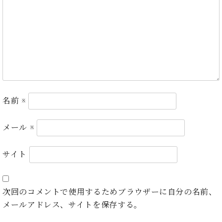
ン
迎。
サ
ベ
会
ベヒ
ー
C.
ヒ
社
シュ
ト
ベ
シ
案
ヒ
タイ
ュ
内
シ
タ
レ
ン・
ュ
イ
ッ
シュ
タ
お
ン・
ス
イ
ーレ
問
シ
ン
ン
名前
※
合
ュ
イ
音楽
コ
せ
ー
ベ
教室
ン
レ
ン
メール
※
サ
ト
ー
納
ベ
サイト
ト
入
代
ヒ
グ
シ
実
理
ラ
ュ
績
店
ン
次回のコメントで使用するためブラウザーに自分の名前、
タ
ホ
主
ド
イ
メールアドレス、サイトを保存する。
ー
催
ピ
ン
ル・
イ
ア