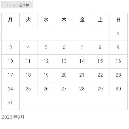
・
ス
ベ
ノ
セ
タ
ン
ン
ジ
ト
ト
C.
月
火
水
木
金
土
日
オ
ラ
ベ
ム
ヒ
コ
1
2
東
シ
納
ン
京
ュ
入
ク
3
4
5
6
7
8
9
タ
実
ー
イ
績
ル
店
10
11
12
13
14
15
16
ン
音
長
コ
楽
ご
音
ン
17
18
19
20
21
22
23
教
挨
楽
サ
室
拶
教
ー
展
24
25
26
27
28
29
30
室
ト
示
ご
ア
情
31
愛
ッ
報
用
プ
ホー
者
2026年8月
ラ
ル・
の
イ
スタ
声