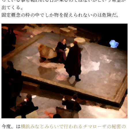
っている事も報われる日が来るのではないかという希望が
イ
ュ
ブ
ジ
(お
で
ン
タ
ロ
出てくる。
正
ャ
知
コ
イ
グ
オンライン試弾
規
固定概念の枠の中でしか物を捉えられないのは危険だ。
パ
ら
ン
ン
デ
ン
せ・
メルマガ登録
サ
の
ィ
の
メ
ー
音
ー
取
デ
趣
ト
色
ラ
り
ィ
味
/
ー・
組
ア
か
C.
取
ベ
み
情
ら
ベ
扱
ヒ
報)
本
ヒ
店
シ
格
シ
ピ
ュ
的
ュ
ア
キ
タ
に
タ
ノ
ャ
店
イ
学
イ
製
ン
舗・
ン
ぶ
ン
造
ペ
サ
を
方
レ
番
ー
ロ
弾
ま
ジ
号
ン
ン・
く
で
デ
調
前
大
ン
律
に
コ
今度、は
横浜みなとみらいで行われるチマローザの秘密の
歓
ス