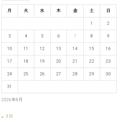
ト
ジオ
ピ
レン
月
火
水
木
金
土
日
ア
タル
ノ
ホー
1
2
ル・
C.
スタ
3
4
5
6
7
8
9
ベ
ジオ
ヒ
空き
10
11
12
13
14
15
16
シ
状況
ュ
動
タ
17
18
19
20
21
22
23
画
イ
収
ン
録
24
25
26
27
28
29
30
レ
サ
ジ
ー
31
デ
ビ
ン
ス
2026年8月
ス
音
ア
楽
ッ
教
« 7月