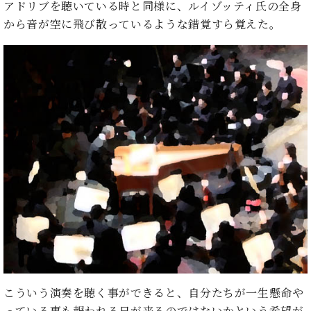
た
を
アドリブを聴いている時と同様に、ルイゾッティ氏の全身
ラ
か
ヒ
ヒ
イ
い！
作
から音が空に飛び散っているような錯覚すら覚えた。
ン
ら
シ
シ
ン・
録
る
ド
の
ュ
ュ
サ
音
こ
ヒ
お
タ
タ
ロ
し
と
ス
知
イ
イ
ン
た
ト
ら
ン
ン
会
い！
音
リ
せ
レ
の
員
と
色
ー
(入
ジ
秘
い
と
荷
デ
密
う
ベ
タ
情
ン
音
方
ヒ
ッ
報
ス
楽
は、
シ
チ
等)
ニ
家
お
ュ
ュ
達
近
タ
ー
ベ
の
プ
く
C.
イ
ス・
ヒ
声
レ
の
ベ
ン・
イ
シ
ス
直
ヒ
ジ
ベ
ュ
リ
営
シ
ベ
ャ
ン
タ
リ
店
ュ
ヒ
パ
ト
イ
ー
舗
こういう演奏を聴く事ができると、自分たちが一生懸命や
タ
シ
ン
ン・
ス
ま