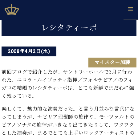
Skip
ベヒシュタインジャパン公式サイト
BECHSTEIN JAPAN Official Site
to
content
投
カ
レシタティーボ
タ
稿
ベ
ベ
ド
メ
企
ロ
C.
ナ
ヒ
ヒ
イ
ル
業
グ
ベ
シ
2008年4月2日(水)
シ
ツ
マ
情
ビ
ヒ
ュ
ュ
の
ガ
報
マイスター加藤
シ
ゲ
タ
展
タ
名
会
ュ
イ
示
イ
器
員
前回ブログで紹介したが、サントリーホールで3月に行わ
ー
採
タ
ン
ン
ベ
登
れた、ニコラ・ルイゾッティ指揮／フォルテピアノのフィ
用
イ
シ
で、
の
ヒ
録
ガロの結婚のレシタティーボは、とても新鮮でまだ心に強
情
ン
ピ
演
グ
シ
ご
ョ
報
く残っている。
コ
ア
奏
ラ
ュ
案
ン
ン
ノ
し
ン
タ
内
楽しくて、魅力的な演奏だった。と言う月並みな言葉にな
サ
技
ベ
た
ド
イ
ー
ってしまうが、セビリア理髪師の旋律や、モーツァルトの
術
ヒ
い！
ピ
ン
各
ト /
シ
ピアノソナタの旋律がいきなり出てきたりして、ワクワク
学
ア
店
C.
ュ
び
ノ
とした演奏が、まるでとても上手いロックアーティストの
ブ
舗
ベ
ベ
タ