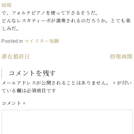
ン
迎。
結婚
サ
ベ
会
ベヒ
で、フォルテピアノを使って下さるそうだ。
ー
C.
ヒ
社
シュ
ト
どんなレスタティーボが演奏されるのだろうか。とても楽
ベ
シ
案
ヒ
タイ
しみだ。
ュ
内
シ
タ
レ
ン・
ュ
Posted in
マイスター加藤
イ
ッ
シュ
タ
お
ン・
ス
イ
ーレ
問
シ
ン
滞在最終日
修理再開
ン
合
ュ
イ
音楽
コ
せ
ー
ベ
教室
コメントを残す
ン
レ
ン
サ
ト
メールアドレスが公開されることはありません。
※
が付い
ー
ている欄は必須項目です
納
ベ
ト
入
代
ヒ
グ
コメント
※
シ
実
理
ラ
ュ
績
店
ン
タ
ホ
主
ド
イ
ー
催
ピ
ン
ル・
イ
ア