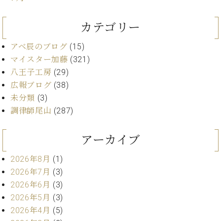
プ
室
ラ
ピ
イ
ア
カテゴリー
ト
ノ
ピ
の
アベ辰のブログ
(15)
ア
コ
マイスター加藤
(321)
ノ
ン
八王子工房
(29)
シ
広報ブログ
(38)
ェ
C.
未分類
(3)
ル
ベ
調律師尾山
(287)
ジ
ヒ
ュ
シ
ア
ュ
アーカイブ
ク
タ
セ
イ
2026年8月
(1)
ス
ン
2026年7月
(3)
セン
ア
2026年6月
(3)
トラ
カ
2026年5月
(3)
ム東
デ
京の
2026年4月
(5)
ミ
ご案