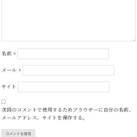
・
ス
ベ
ノ
セ
タ
ン
ン
ジ
ト
ト
C.
オ
ラ
ベ
ム
ヒ
コ
東
シ
納
ン
京
ュ
入
ク
タ
名前
※
実
ー
イ
績
ル
店
ン
音
長
メール
※
コ
楽
ご
音
ン
教
挨
楽
サ
サイト
室
拶
教
ー
展
室
ト
示
ご
ア
情
次回のコメントで使用するためブラウザーに自分の名前、
愛
ッ
報
用
メールアドレス、サイトを保存する。
プ
ホー
者
ラ
ル・
の
イ
スタ
声