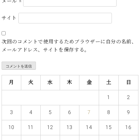
メール
※
ト
ジオ
ピ
レン
ア
サイト
タル
ノ
ホー
ル・
C.
スタ
次回のコメントで使用するためブラウザーに自分の名前、
ベ
ジオ
メールアドレス、サイトを保存する。
ヒ
空き
シ
状況
ュ
動
タ
画
イ
収
月
火
水
木
金
土
日
ン
録
レ
サ
1
2
ジ
ー
デ
ビ
3
4
5
6
7
8
9
ン
ス
ス
音
ア
10
11
12
13
14
15
16
楽
ッ
教