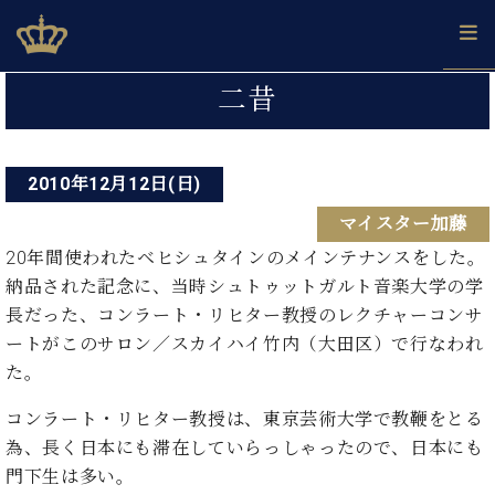
Skip
ベヒシュタインジャパン公式サイト
BECHSTEIN JAPAN Official Site
to
content
投
カ
二昔
タ
稿
ベ
ベ
ド
メ
企
ロ
C.
ナ
ヒ
ヒ
イ
ル
業
グ
ベ
シ
2010年12月12日(日)
シ
ツ
マ
情
ビ
ヒ
ュ
ュ
の
ガ
報
マイスター加藤
シ
ゲ
タ
展
タ
名
会
ュ
イ
示
イ
器
員
20年間使われたベヒシュタインのメインテナンスをした。
ー
採
タ
ン
ン
ベ
登
納品された記念に、当時シュトゥットガルト音楽大学の学
用
イ
シ
で、
の
ヒ
録
長だった、コンラート・リヒター教授のレクチャーコンサ
情
ン
ピ
演
グ
シ
ご
ョ
報
ートがこのサロン／スカイハイ竹内（大田区）で行なわれ
コ
ア
奏
ラ
ュ
案
ン
た。
ン
ノ
し
ン
タ
内
サ
技
ベ
た
ド
イ
ー
コンラート・リヒター教授は、東京芸術大学で教鞭をとる
術
ヒ
い！
ピ
ン
各
ト /
シ
為、長く日本にも滞在していらっしゃったので、日本にも
学
ア
店
C.
ュ
び
ノ
門下生は多い。
ブ
舗
ベ
ベ
タ