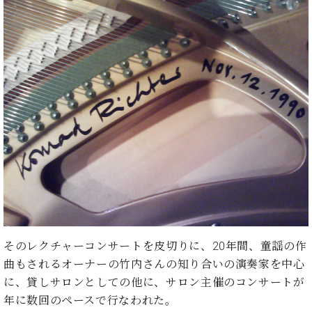
イ
ュ
ブ
ジ
(お
で
ン
タ
ロ
正
ャ
知
コ
イ
グ
オンライン試弾
規
パ
ら
ン
ン
デ
ン
せ・
メルマガ登録
サ
の
ィ
の
メ
ー
音
ー
取
デ
趣
ト
色
ラ
り
ィ
味
/
ー・
組
ア
か
C.
取
ベ
み
情
ら
ベ
扱
ヒ
報)
本
ヒ
店
シ
格
シ
ピ
ュ
的
ュ
ア
キ
タ
に
タ
ノ
ャ
店
イ
学
イ
製
ン
舗・
ン
ぶ
ン
造
ペ
サ
を
方
レ
番
ー
そのレクチャーコンサートを皮切りに、20年間、童謡の作
ロ
弾
ま
ジ
号
ン
ン・
曲もされるオーナーの竹内さんの知り合いの演奏家を中心
く
で
デ
調
に、貸しサロンとしての他に、サロン主催のコンサートが
前
大
ン
律
に
コ
年に数回のペースで行なわれた。
歓
ス