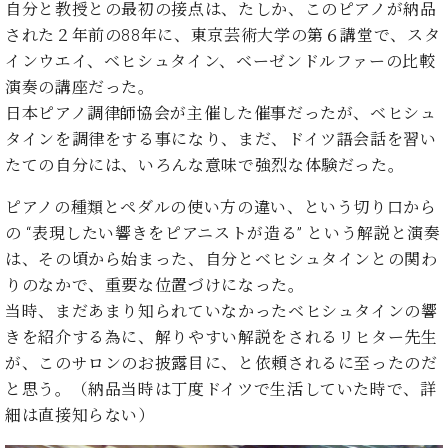
た
を
自分と教授との最初の接点は、たしか、このピアノが納品
ラ
か
ヒ
ヒ
イ
い！
作
された２年前の88年に、東京芸術大学の第６講堂で、スタ
ン
ら
シ
シ
ン・
録
る
ド
の
インウエイ、ベヒシュタイン、ベーゼンドルファーの比較
ュ
ュ
サ
音
こ
ヒ
お
タ
タ
演奏の講座だった。
ロ
し
と
ス
知
イ
イ
ン
た
日本ピアノ調律師協会が主催した催事だったが、ベヒシュ
ト
ら
ン
ン
会
い！
タインを調律をする事になり、まだ、ドイツ語会話を習い
音
リ
せ
レ
の
員
と
たての自分には、いろんな意味で強烈な体験だった。
色
ー
(入
ジ
秘
い
と
荷
デ
密
う
ピアノの種類とペダルの使い方の違い、という切り口から
ベ
タ
情
ン
音
方
ヒ
の “表現したい響きをピアニストが造る” という解説と演奏
ッ
報
ス
楽
は、
シ
チ
等)
ニ
は、その頃から始まった、自分とベヒシュタインとの関わ
家
お
ュ
ュ
りのなかで、重要な位置づけになった。
達
近
タ
ー
ベ
の
プ
く
当時、まだあまり知られていなかったベヒシュタインの響
C.
イ
ス・
ヒ
声
レ
の
きを紹介する為に、解りやすい解説をされるリヒター先生
ベ
ン・
イ
シ
ス
直
ヒ
ジ
が、このサロンのお披露目に、と依頼されるに至ったのだ
ベ
ュ
リ
営
シ
ベ
ャ
と思う。（納品当時は丁度ドイツで生活していた時で、詳
ン
タ
リ
店
ュ
ヒ
パ
ト
細は直接知らない）
イ
ー
舗
タ
シ
ン
ン・
ス
ま