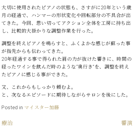
ン
迎。
サ
大切に使用されたピアノの状態も、さすがに20年という歳
ベ
会
ベヒ
ー
C.
月の経過で、ハンマーの形状変化や回転部分の不具合が出
ヒ
社
シュ
ト
ベ
シ
てきた。今回、思い切ってアクション全体を工房に持ち出
案
ヒ
タイ
ュ
内
し、比較的大掛かりな調整作業を行った。
シ
タ
レ
ン・
ュ
イ
ッ
調整を終えピアノを鳴らすと、ふくよかな感じが蘇った事
シュ
タ
お
ン・
ス
が指先からも伝わってきた。
イ
ーレ
問
シ
ン
20年経過する事で得られた肩の力が抜けた響きに、時間の
ン
合
ュ
イ
音楽
コ
経ったワインを飲んだ時のような“奥行き”を、調整を終え
せ
ー
ベ
教室
ン
たピアノに感じる事ができた。
レ
ン
サ
ト
ー
又、これからもしっかり頼むよ。
納
ベ
ト
と、次なるエピソードに期待しながらサロンを後にした。
入
代
ヒ
グ
シ
実
理
ラ
Posted in
マイスター加藤
ュ
績
店
ン
タ
ホ
主
ド
イ
療治
響演
ー
催
ピ
ン
ル・
イ
ア