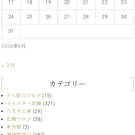
プ
室
17
18
19
20
21
22
23
ラ
ピ
イ
ア
24
25
26
27
28
29
30
ト
ノ
ピ
の
31
ア
コ
ノ
ン
2026年8月
シ
ェ
C.
ル
ベ
« 7月
ジ
ヒ
ュ
シ
ア
カテゴリー
ュ
ク
タ
セ
アベ辰のブログ
(15)
イ
ス
ン
マイスター加藤
(321)
セン
ア
八王子工房
(29)
トラ
カ
広報ブログ
(38)
ム東
デ
未分類
(3)
京の
ミ
ご案
調律師尾山
(287)