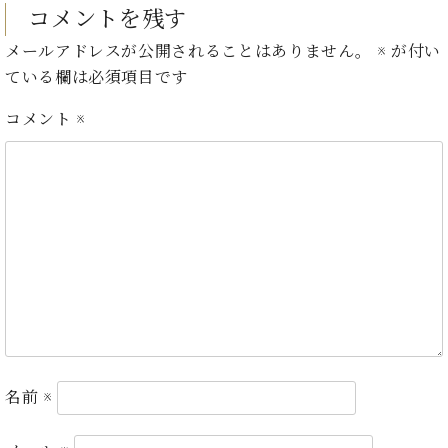
・
ス
ベ
コメントを残す
ノ
セ
タ
ン
ン
メールアドレスが公開されることはありません。
※
が付い
ジ
ト
ト
C.
ている欄は必須項目です
オ
ラ
ベ
ム
ヒ
コ
コメント
※
東
シ
納
ン
京
ュ
入
ク
タ
実
ー
イ
績
ル
店
ン
音
長
コ
楽
ご
音
ン
教
挨
楽
サ
室
拶
教
ー
展
室
ト
示
ご
ア
情
愛
ッ
報
用
プ
ホー
名前
※
者
ラ
ル・
の
イ
スタ
声