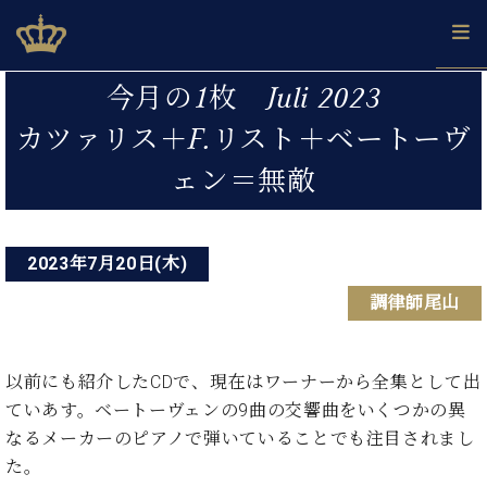
Skip
ベヒシュタインジャパン公式サイト
BECHSTEIN JAPAN Official Site
to
content
投
カ
今月の1枚 Juli 2023
タ
稿
ベ
カツァリス＋F.リスト＋ベートーヴ
ベ
ド
メ
企
ロ
C.
ナ
ヒ
ヒ
イ
ル
業
グ
ベ
ェン＝無敵
シ
シ
ツ
マ
情
ビ
ヒ
ュ
ュ
の
ガ
報
シ
ゲ
タ
展
タ
名
会
ュ
イ
示
イ
器
員
ー
採
2023年7月20日(木)
タ
ン
ン
ベ
登
用
イ
シ
で、
の
ヒ
録
調律師尾山
情
ン
ピ
演
グ
シ
ご
ョ
報
コ
ア
奏
ラ
ュ
案
ン
ン
ノ
し
ン
タ
内
以前にも紹介したCDで、現在はワーナーから全集として出
サ
技
ベ
た
ド
イ
ていあす。ベートーヴェンの9曲の交響曲をいくつかの異
ー
術
ヒ
い！
ピ
ン
各
ト /
なるメーカーのピアノで弾いていることでも注目されまし
シ
学
ア
店
C.
ュ
び
た。
ノ
ブ
舗
ベ
ベ
タ