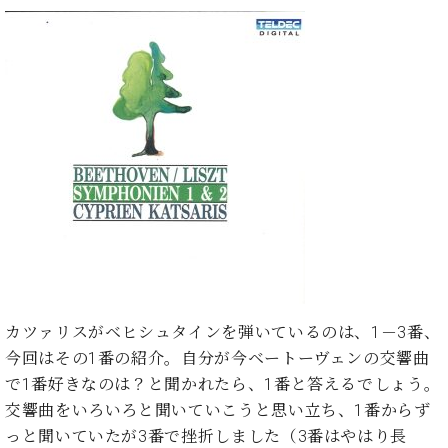
た
を
ラ
か
ヒ
ヒ
イ
い！
作
ン
ら
シ
シ
ン・
録
る
ド
の
ュ
ュ
サ
音
こ
ヒ
お
タ
タ
ロ
し
と
ス
知
イ
イ
ン
た
ト
ら
ン
ン
会
い！
音
リ
せ
レ
の
員
と
色
ー
(入
ジ
秘
い
と
荷
デ
密
う
ベ
タ
情
ン
音
方
ヒ
ッ
報
ス
楽
は、
シ
チ
等)
ニ
家
お
ュ
ュ
達
近
タ
ー
ベ
の
プ
く
C.
イ
ス・
ヒ
声
レ
の
カツァリスがベヒシュタインを弾いているのは、1－3番、
ベ
ン・
イ
シ
ス
直
今回はその1番の紹介。自分が今ベートーヴェンの交響曲
ヒ
ジ
ベ
ュ
リ
営
シ
ベ
ャ
で1番好きなのは？と聞かれたら、1番と答えるでしょう。
ン
タ
リ
店
ュ
ヒ
パ
交響曲をいろいろと聞いていこうと思い立ち、1番からず
ト
イ
ー
舗
タ
シ
ン
っと聞いていたが3番で挫折しました（3番はやはり長
ン・
ス
ま