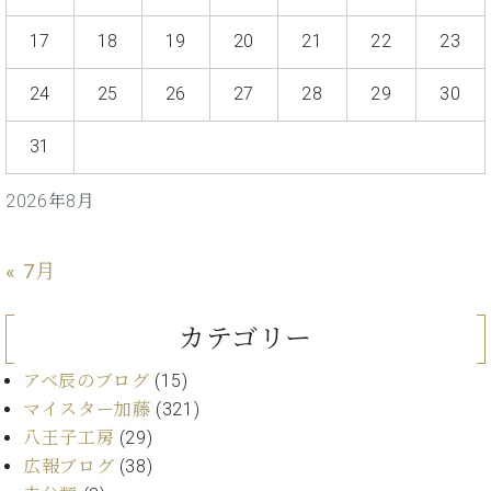
ー
内
17
18
19
20
21
22
23
(PDF)
W.
お
ホ
24
25
26
27
28
29
30
問
フ
い
マ
合
31
ン
わ
プ
せ
2026年8月
ロ
フ
ェ
« 7月
本
ッ
社
シ
：
ョ
カテゴリー
八
ナ
王
ル
アベ辰のブログ
(15)
子
・
マイスター加藤
(321)
技
W.
八王子工房
(29)
術
ホ
広報ブログ
(38)
営
フ