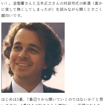
イ
ュ
ブ
い）。金聖響さんと玉木正之さんの対談形式の新書（誰か
ジ
(お
で
ン
タ
ロ
正
ャ
知
に貸して無くしてしまったが）を読みながら聞くとすごく
コ
イ
グ
オンライン試弾
規
パ
ら
面白いです。
ン
ン
デ
ン
せ・
メルマガ登録
サ
の
ィ
の
メ
ー
音
ー
取
デ
趣
ト
色
ラ
り
ィ
味
/
ー・
組
ア
か
C.
取
ベ
み
情
ら
ベ
扱
ヒ
報)
本
ヒ
店
シ
格
シ
ピ
ュ
的
ュ
ア
キ
タ
に
タ
ノ
ャ
店
イ
学
イ
製
ン
舗・
ン
ぶ
ン
造
ペ
サ
を
方
レ
番
ー
ロ
弾
ま
ジ
号
ン
ン・
く
で
デ
調
前
大
ン
律
はじめは5番、7番辺りから聞いていくのではないか？と思
に
コ
歓
ス