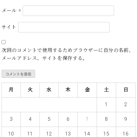
プ
室
ラ
ピ
メール
※
イ
ア
ト
ノ
サイト
ピ
の
ア
コ
ノ
ン
シ
次回のコメントで使用するためブラウザーに自分の名前、
ェ
C.
メールアドレス、サイトを保存する。
ル
ベ
ジ
ヒ
ュ
シ
ア
ュ
ク
月
火
水
木
金
土
日
タ
セ
イ
ス
ン
1
2
セン
ア
トラ
カ
3
4
5
6
7
8
9
ム東
デ
京の
ミ
10
11
12
13
14
15
16
ご案