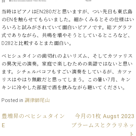
・
ス
ベ
ノ
セ
タ
ン
当時はピアノはEN280だと思いますが、つい先日も東広島
ン
ジ
ト
ト
C.
のENを触らせてもらいました。細かくみるとその仕様はい
オ
ラ
ベ
ろいろと試みがされていて面白いピアノです。総アグラフ
ム
ヒ
コ
式でありながら、共鳴を増やそうとしているところなど、
東
シ
納
ン
京
D282と比較するとまた面白い。
ュ
入
ク
タ
実
ー
ベヒシュタインの歯切れのよいリズム、そしてカツァリス
イ
績
ル
店
の異次元の演奏。家庭で楽しむための楽譜ではないと思い
ン
音
長
ます。シチェルバコフもすごい演奏をしているが、カツァ
コ
楽
ご
音
ン
リスはやはり無敵だと思ってしまう。この暑い7月、キン
教
挨
楽
サ
室
拶
キンに冷やした部屋で酒を飲みながら聴いてください。
教
ー
展
室
ト
示
Posted in
調律師尾山
ご
ア
情
愛
ッ
報
豊増昇のベヒシュタイン
今月の1枚 Augst 2023
用
プ
ホー
者
E
ブラームスとクラリネッ
ラ
ル・
の
イ
スタ
ト
声