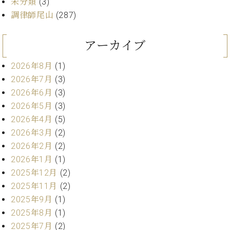
業
未分類
(3)
マ
セ
調律師尾山
(287)
ン
ン
ト
タ
ー
ラ
アーカイブ
デ
ィ
2026年8月
(1)
ス
シ
2026年7月
(3)
タ
ョ
2026年6月
(3)
ッ
ン
フ
2026年5月
(3)
ご
2026年4月
(5)
W.
挨
2026年3月
(2)
ホ
拶
2026年2月
(2)
フ
技
2026年1月
(1)
マ
術
2025年12月
(2)
ン
者
ヴ
紹
2025年11月
(2)
ィ
介
2025年9月
(1)
ジ
展示
2025年8月
(1)
ョ
情報
2025年7月
(2)
ン
【ユ