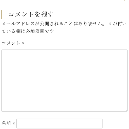
ト
ジオ
ピ
レン
コメントを残す
ア
タル
ノ
ホー
メールアドレスが公開されることはありません。
※
が付い
ル・
ている欄は必須項目です
C.
スタ
ベ
ジオ
コメント
※
ヒ
空き
シ
状況
ュ
動
タ
画
イ
収
ン
録
レ
サ
ジ
ー
デ
ビ
ン
ス
ス
音
ア
楽
ッ
名前
※
教