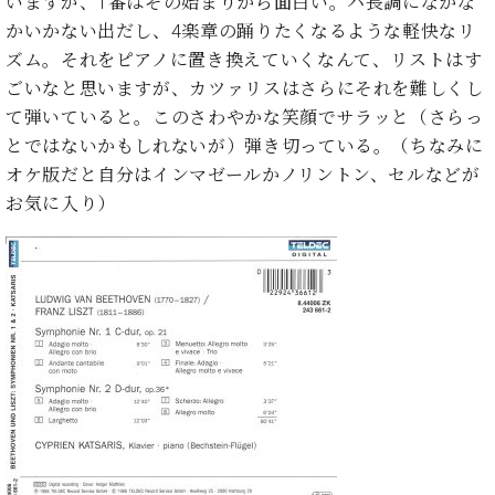
いますが、1番はその始まりから面白い。ハ長調になかな
ン
迎。
サ
かいかない出だし、4楽章の踊りたくなるような軽快なリ
ベ
会
ベヒ
ー
C.
ズム。それをピアノに置き換えていくなんて、リストはす
ヒ
社
シュ
ト
ベ
シ
案
ごいなと思いますが、カツァリスはさらにそれを難しくし
ヒ
タイ
ュ
内
て弾いていると。このさわやかな笑顔でサラッと（さらっ
シ
タ
レ
ン・
とではないかもしれないが）弾き切っている。（ちなみに
ュ
イ
ッ
シュ
タ
オケ版だと自分はインマゼールかノリントン、セルなどが
お
ン・
ス
イ
ーレ
お気に入り）
問
シ
ン
ン
合
ュ
イ
音楽
コ
せ
ー
ベ
教室
ン
レ
ン
サ
ト
ー
納
ベ
ト
入
代
ヒ
グ
シ
実
理
ラ
ュ
績
店
ン
タ
ホ
主
ド
イ
ー
催
ピ
ン
ル・
イ
ア