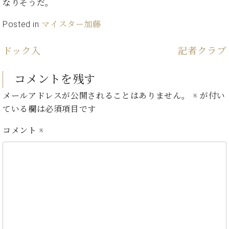
イ
ュ
ブ
なりそうだ。
ジ
(お
で
ン
タ
ロ
正
ャ
知
コ
イ
グ
オンライン試弾
Posted in
マイスター加藤
規
パ
ら
ン
ン
デ
ン
せ・
メルマガ登録
サ
の
ィ
ドック入
記者クラブ
の
メ
ー
音
ー
取
デ
趣
ト
色
ラ
り
ィ
コメントを残す
味
/
ー・
組
ア
か
C.
取
ベ
メールアドレスが公開されることはありません。
※
が付い
み
情
ら
ベ
扱
ヒ
報)
ている欄は必須項目です
本
ヒ
店
シ
格
シ
ピ
ュ
コメント
※
的
ュ
ア
キ
タ
に
タ
ノ
ャ
店
イ
学
イ
製
ン
舗・
ン
ぶ
ン
造
ペ
サ
を
方
レ
番
ー
ロ
弾
ま
ジ
号
ン
ン・
く
で
デ
調
前
大
ン
律
に
コ
歓
ス