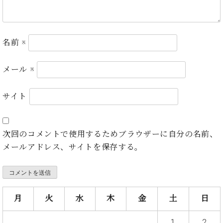
ン
迎。
サ
ベ
会
ベヒ
ー
C.
ヒ
社
シュ
ト
ベ
シ
案
名前
※
ヒ
タイ
ュ
内
シ
タ
レ
ン・
ュ
メール
※
イ
ッ
シュ
タ
お
ン・
ス
イ
ーレ
問
シ
ン
サイト
ン
合
ュ
イ
音楽
コ
せ
ー
ベ
教室
ン
レ
ン
サ
次回のコメントで使用するためブラウザーに自分の名前、
ト
ー
メールアドレス、サイトを保存する。
納
ベ
ト
入
代
ヒ
グ
シ
実
理
ラ
ュ
績
店
ン
タ
ホ
主
月
火
水
木
金
土
日
ド
イ
ー
催
ピ
ン
ル・
イ
ア
1
2