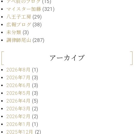
アベ辰のブログ
(15)
ト
ジオ
マイスター加藤
(321)
ピ
レン
ア
八王子工房
(29)
タル
ノ
ホー
広報ブログ
(38)
ル・
未分類
(3)
C.
スタ
調律師尾山
(287)
ベ
ジオ
ヒ
空き
シ
アーカイブ
状況
ュ
動
タ
2026年8月
(1)
画
イ
収
2026年7月
(3)
ン
録
2026年6月
(3)
レ
サ
2026年5月
(3)
ジ
ー
2026年4月
(5)
デ
ビ
ン
2026年3月
(2)
ス
ス
音
2026年2月
(2)
ア
楽
2026年1月
(1)
ッ
教
2025年12月
(2)