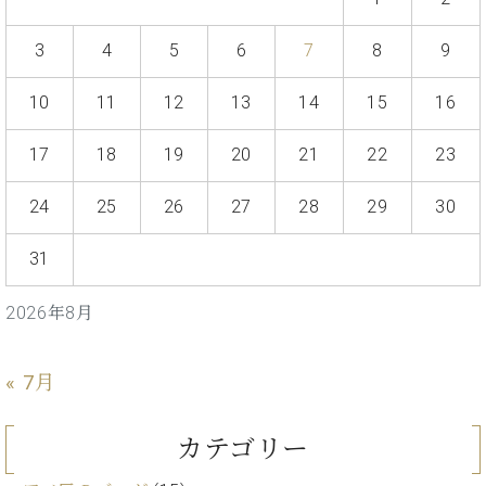
・
ス
ベ
ノ
セ
タ
ン
ン
3
4
5
6
7
8
9
ジ
ト
ト
C.
オ
ラ
ベ
10
11
12
13
14
15
16
ム
ヒ
コ
東
シ
納
ン
京
17
18
19
20
21
22
23
ュ
入
ク
タ
実
ー
24
25
26
27
28
29
30
イ
績
ル
店
ン
音
長
コ
31
楽
ご
音
ン
教
挨
楽
サ
室
拶
2026年8月
教
ー
展
室
ト
示
ご
ア
« 7月
情
愛
ッ
報
用
プ
ホー
者
カテゴリー
ラ
ル・
の
イ
スタ
声