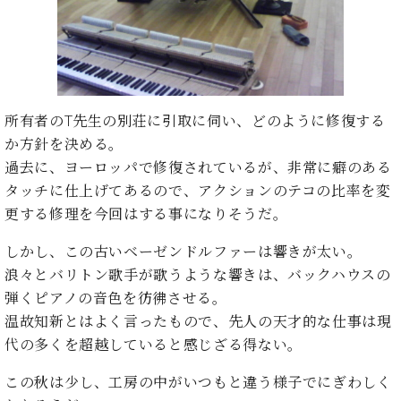
た
を
ラ
か
ヒ
ヒ
イ
い！
作
ン
ら
シ
シ
ン・
録
る
ド
の
ュ
ュ
サ
音
こ
ヒ
お
タ
タ
ロ
し
と
ス
知
イ
イ
ン
た
ト
ら
ン
ン
会
い！
所有者のT先生の別荘に引取に伺い、どのように修復する
音
リ
せ
レ
の
員
と
か方針を決める。
色
ー
(入
ジ
秘
い
過去に、ヨーロッパで修復されているが、非常に癖のある
と
荷
デ
密
う
ベ
タ
情
タッチに仕上げてあるので、アクションのテコの比率を変
ン
音
方
ヒ
ッ
報
ス
更する修理を今回はする事になりそうだ。
楽
は、
シ
チ
等)
ニ
家
お
ュ
ュ
しかし、この古いベーゼンドルファーは響きが太い。
達
近
タ
ー
浪々とバリトン歌手が歌うような響きは、バックハウスの
ベ
の
プ
く
C.
イ
ス・
ヒ
声
レ
の
弾くピアノの音色を彷彿させる。
ベ
ン・
イ
シ
ス
直
温故知新とはよく言ったもので、先人の天才的な仕事は現
ヒ
ジ
ベ
ュ
リ
営
シ
ベ
ャ
代の多くを超越していると感じざる得ない。
ン
タ
リ
店
ュ
ヒ
パ
ト
イ
ー
舗
この秋は少し、工房の中がいつもと違う様子でにぎわしく
タ
シ
ン
ン・
ス
ま