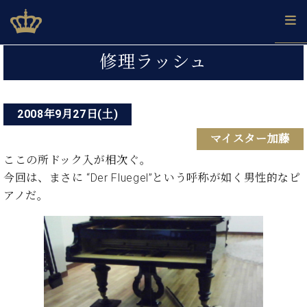
Skip
ベヒシュタインジャパン公式サイト
BECHSTEIN JAPAN Official Site
to
content
投
カ
修理ラッシュ
タ
稿
ベ
ベ
ド
メ
企
ロ
C.
ナ
ヒ
ヒ
イ
ル
業
グ
ベ
シ
2008年9月27日(土)
シ
ツ
マ
情
ビ
ヒ
ュ
ュ
の
ガ
報
マイスター加藤
シ
ゲ
タ
展
タ
名
会
ュ
イ
示
イ
器
員
ここの所ドック入が相次ぐ。
ー
採
タ
ン
ン
ベ
登
今回は、まさに “Der Fluegel”という呼称が如く男性的なピ
用
イ
シ
で、
の
ヒ
録
アノだ。
情
ン
ピ
演
グ
シ
ご
ョ
報
コ
ア
奏
ラ
ュ
案
ン
ン
ノ
し
ン
タ
内
サ
技
ベ
た
ド
イ
ー
術
ヒ
い！
ピ
ン
各
ト /
シ
学
ア
店
C.
ュ
び
ノ
ブ
舗
ベ
ベ
タ