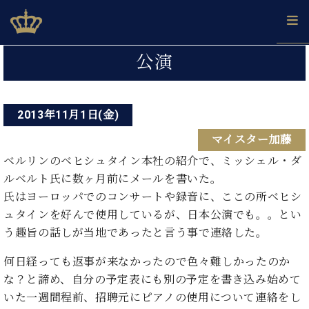
Skip
ベヒシュタインジャパン公式サイト
BECHSTEIN JAPAN Official Site
to
content
投
カ
公演
タ
稿
ベ
ベ
ド
メ
企
ロ
C.
ナ
ヒ
ヒ
イ
ル
業
グ
ベ
シ
2013年11月1日(金)
シ
ツ
マ
情
ビ
ヒ
ュ
ュ
の
ガ
報
マイスター加藤
シ
ゲ
タ
展
タ
名
会
ュ
イ
示
イ
器
員
ベルリンのベヒシュタイン本社の紹介で、ミッシェル・ダ
ー
採
タ
ン
ン
ベ
登
ルベルト氏に数ヶ月前にメールを書いた。
用
イ
シ
で、
の
ヒ
録
氏はヨーロッパでのコンサートや録音に、ここの所ベヒシ
情
ン
ピ
演
グ
シ
ご
ョ
報
ュタインを好んで使用しているが、日本公演でも。。とい
コ
ア
奏
ラ
ュ
案
ン
う趣旨の話しが当地であったと言う事で連絡した。
ン
ノ
し
ン
タ
内
サ
技
ベ
た
ド
イ
ー
何日経っても返事が来なかったので色々難しかったのか
術
ヒ
い！
ピ
ン
各
ト /
シ
な？と諦め、自分の予定表にも別の予定を書き込み始めて
学
ア
店
C.
ュ
び
ノ
いた一週間程前、招聘元にピアノの使用について連絡をし
ブ
舗
ベ
ベ
タ