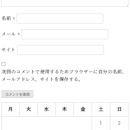
・
ス
ベ
ノ
セ
タ
ン
ン
ジ
ト
ト
C.
名前
※
オ
ラ
ベ
ム
ヒ
コ
メール
※
東
シ
納
ン
京
ュ
入
ク
サイト
タ
実
ー
イ
績
ル
店
ン
音
長
コ
楽
ご
次回のコメントで使用するためブラウザーに自分の名前、
音
ン
教
挨
楽
メールアドレス、サイトを保存する。
サ
室
拶
教
ー
展
室
ト
示
ご
ア
情
愛
ッ
報
月
火
水
木
金
土
日
用
プ
ホー
者
ラ
ル・
1
2
の
イ
スタ
声