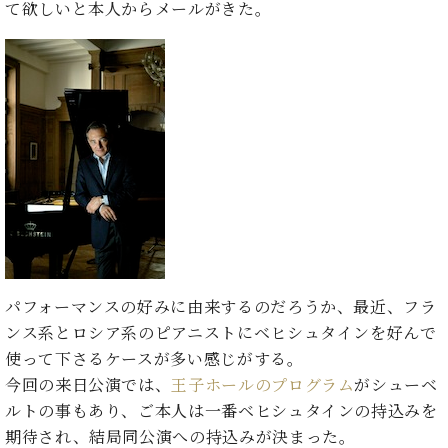
た
を
て欲しいと本人からメールがきた。
ラ
か
ヒ
ヒ
イ
い！
作
ン
ら
シ
シ
ン・
録
る
ド
の
ュ
ュ
サ
音
こ
ヒ
お
タ
タ
ロ
し
と
ス
知
イ
イ
ン
た
ト
ら
ン
ン
会
い！
音
リ
せ
レ
の
員
と
色
ー
(入
ジ
秘
い
と
荷
デ
密
う
ベ
タ
情
ン
音
方
ヒ
ッ
報
ス
楽
は、
シ
チ
等)
ニ
家
お
ュ
ュ
達
近
タ
ー
パフォーマンスの好みに由来するのだろうか、最近、フラ
ベ
の
プ
く
C.
イ
ス・
ヒ
声
レ
の
ンス系とロシア系のピアニストにベヒシュタインを好んで
ベ
ン・
イ
シ
ス
直
使って下さるケースが多い感じがする。
ヒ
ジ
ベ
ュ
リ
営
シ
ベ
ャ
今回の来日公演では、
王子ホールのプログラム
がシューベ
ン
タ
リ
店
ュ
ヒ
パ
ルトの事もあり、ご本人は一番ベヒシュタインの持込みを
ト
イ
ー
舗
タ
シ
ン
期待され、結局同公演への持込みが決まった。
ン・
ス
ま