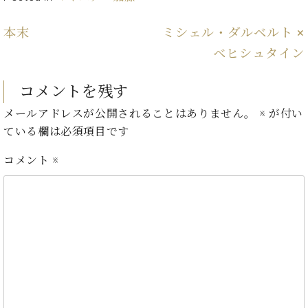
ン
迎。
サ
ベ
会
ベヒ
本末
ミシェル・ダルベルト ×
ー
C.
ヒ
社
シュ
ト
ベ
ベヒシュタイン
シ
案
ヒ
タイ
ュ
内
シ
タ
レ
ン・
コメントを残す
ュ
イ
ッ
シュ
タ
お
メールアドレスが公開されることはありません。
※
が付い
ン・
ス
イ
ーレ
問
シ
ン
ている欄は必須項目です
ン
合
ュ
イ
音楽
コ
せ
ー
ベ
コメント
※
教室
ン
レ
ン
サ
ト
ー
納
ベ
ト
入
代
ヒ
グ
シ
実
理
ラ
ュ
績
店
ン
タ
ホ
主
ド
イ
ー
催
ピ
ン
ル・
イ
ア