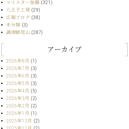
プ
室
マイスター加藤
(321)
ラ
ピ
八王子工房
(29)
イ
ア
広報ブログ
(38)
ト
ノ
未分類
(3)
ピ
の
ア
調律師尾山
(287)
コ
ノ
ン
シ
アーカイブ
ェ
C.
ル
ベ
2026年8月
(1)
ジ
ヒ
2026年7月
(3)
ュ
シ
2026年6月
(3)
ア
ュ
2026年5月
(3)
ク
タ
セ
2026年4月
(5)
イ
ス
2026年3月
(2)
ン
セン
ア
2026年2月
(2)
トラ
カ
2026年1月
(1)
ム東
デ
2025年12月
(2)
京の
ミ
2025年11月
(2)
ご案