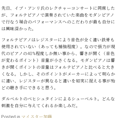
イ
ュ
ブ
ジ
(お
で
ン
タ
ロ
正
先日、イブ・アンリ氏のレクチャーコンサートに同席した
ャ
知
コ
イ
グ
オンライン試弾
規
が、フォルテピアノで演奏されていた楽曲をモダンピアノ
パ
ら
ン
ン
デ
ン
せ・
で行なう場合のパフォーマンスへのこだわりが最も自分に
メルマガ登録
サ
の
ィ
の
メ
は興味深かった。
ー
音
ー
取
デ
趣
ト
色
ラ
り
ィ
フォルテピアノはレジスターにより音色が全く違い鉄骨も
味
/
ー・
組
ア
か
使用されていない（あっても補強程度）。なので張力が現
C.
取
ベ
み
情
ら
ベ
代のピアノの40%程度しか無い事から、響きが開く（音色
扱
ヒ
報)
本
ヒ
店
が変わるポイント）音量が小さくなる。モダンピアノは響
シ
格
シ
ピ
ュ
きが開くポイントの音量はフォルテピアノと比べると大き
的
ュ
ア
キ
タ
くなる。しかし、そのポイントがメーカーによって明らか
に
タ
ノ
ャ
店
イ
に違い、レジスターが異なると違いを如実に捉える事が殆
学
イ
製
ン
舗・
ン
ぶ
ン
造
ペ
サ
どの聴き手にできると思う。
を
方
レ
番
ー
ロ
弾
ま
ダルベルトのベヒシュタインによるシューベルト。どんな
ジ
号
ン
ン・
く
で
デ
調
刺激を自分に与えてくれるか楽しみだ。
前
大
ン
律
に
コ
歓
ス
Posted in
マイスター加藤