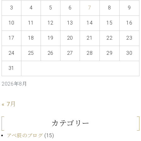
ト
ジオ
3
4
5
6
7
8
9
ピ
レン
ア
タル
10
11
12
13
14
15
16
ノ
ホー
ル・
C.
17
18
19
20
21
22
23
スタ
ベ
ジオ
ヒ
空き
24
25
26
27
28
29
30
シ
状況
ュ
動
31
タ
画
イ
収
2026年8月
ン
録
レ
サ
ジ
ー
« 7月
デ
ビ
ン
ス
ス
カテゴリー
音
ア
楽
ッ
アベ辰のブログ
(15)
教