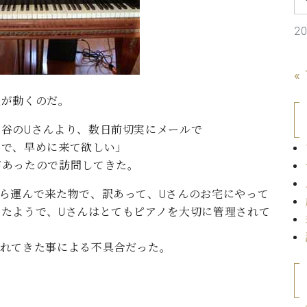
C.ベヒシュタイン コンサート
代理店主催イベント
音楽教室
アップライトピアノ
2
コンクール
声
«
音楽教室
調律)
法が動くのだ。
谷のUさんより、数日前切実にメールで
ので、早めに来て欲しい」
があったので訪問してきた。
ら運んで来た物で、訳あって、Uさんのお宅にやって
たようで、Uさんはとてもピアノを大切に管理されて
ずれてきた事による不具合だった。