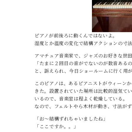
ン
C.ベヒシュタイン コンサート
アクセス
納入実績 
グランドピアノ
セントラム東京のご案内(PDF)
お問い合わせ
ご愛用者の
C.ベヒシュタイン アカデミー
ピアノが前後ろに動くんではないよ。
アーティストカスタマーサービス(
W.ホフマン プロフェッショナル
湿度とか温度の変化で結構アクションの寸
アフターサービス(調律)
アマチュア音楽家で、ジャズのお好きな世田
W.ホフマン トラディション
調律師紹介
「たまに２回目の音がでないのが数音ある
調律料金表
と、訴えられ、今日ショールームに行く用
お問い合わせ
W.ホフマン ヴィジョン
尾山調律師のブログ Die Musikgasse（音楽の小道）
このピアノは、あるピアニストがウィーンか
きた。設置されていた場所は比較的湿気てい
C.BECHSTEIN Digital(ベヒシュタイン デジタル)
いるので、音楽室は程よく乾燥している。
なので、フェルトやら木材が動き、寸法が
「お～結構ずれちゃいましたね」
「ここですか。。」