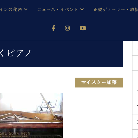
インの秘密
ニュース・イベント
正規ディーラー・取
アノを
器ベヒシュタイン
メルマガ会員登録ご案内
い！ という方は、お近くの直営店舗まで
オンライン試弾
ン レジデンス
ストリー
各店舗からのお知らせ
くピアノ
(入荷情報等)
シューレ音楽教室
声
/
C.ベヒシュタイン レジデンス
取り組
プレスリリース
(お知らせ・メディア情報)
京
インの音色
マイスター加藤
キャンペーン
スタッフご挨拶
インを弾く前に
技術者紹介
展示情報【ユーロピアノ特選
コンサート
イン・シューレ
イベント情報
八王子工房ブログ
レッスンイベント
ホール・スタジオ
アクセス
お問い合わせ