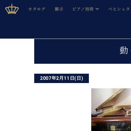
Skip
ベヒシュタインジャパン公式サイト
BECHSTEIN JAPAN Official Site
カタログ
展示
ピアノ技術
ベヒシュタ
to
content
ベヒシュタインのグランドピ
ドイツの名
作ること
ベヒシュタインで、 演奏したい！ 学びたい！ 録音した
投
C.ベヒシュタイン コンサート / C.ベヒシュタイ
ブランドヒ
動
音色とタッチ
稿
ベヒシュタイン・
趣味から本格的に学ぶ方まで大歓迎。
音楽家達の
ナ
C.ベヒシュタイン コンサート
ベヒシュタイン・ジャパンの
み
ビ
ベヒシュタイン・セントラム 東
ベヒシュタ
2007年2月11日(日)
ゲ
ピアノ製造番号
店長ご挨拶
ベヒシュタ
ー
展示情報
ホール・スタジオレンタル
ベヒシュタ
シ
ホール・スタジオ空き状況
動画収録サービス
ョ
納入実績 
音楽教室
ピアノのコンシェルジュ