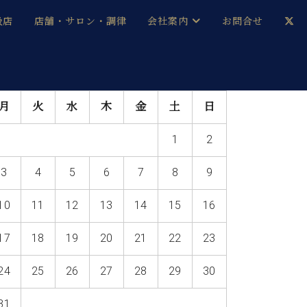
扱店
店舗・サロン・調律
会社案内
お問合せ
企業情報
メルマガ登録
月
火
水
木
金
土
日
採用情報
1
2
ベヒシュタイン・サロン会員
3
4
5
6
7
8
9
本社：八王子・技術営業センター
ベヒシュタイン・ジャパンブログ
10
11
12
13
14
15
16
17
18
19
20
21
22
23
中古】
24
25
26
27
28
29
30
31