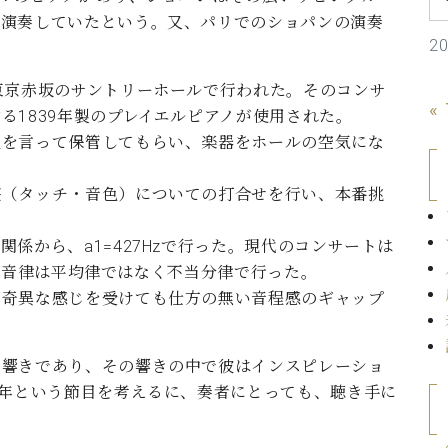
C.ベヒシュタイン コンサート
代理店主催イベント
を演奏していたという。又、パリでのショパンの演奏
音楽教室
アップライトピアノ
2
コンクール
声
東京赤坂のサントリーホールで行われた。そのコンサ
«
る1839年製のプレイエルピアノが使用された。
音楽教室
調律)
理を言って保管してもらい、楽器をホールの空気にな
整（タッチ・音色）についての打合せを行い、本番挑
係から、a1=427Hzで行った。現代のコンサートは
して、音律は平均律ではなく不当分律で行った。
、奇異な感じを受けても仕方の無い音程感のギャップ
の響きであり、その響きの中で彼はインスピレーショ
0年という節目を考えるに、奏者にとっても、聴き手に