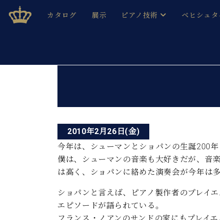
Skip
ベヒシュタインジャパン公式サイト
BECHSTEIN JAPAN Official Site
カタログ
展示
ピアノ技術
ベヒシュタ
to
content
ベヒシュタインのグランドピ
ドイツの名
作ること
ベヒシュタインで、 演奏したい！ 学びたい！ 録音した
投
C.ベヒシュタイン コンサート / C.ベヒシュタイ
ブランドヒ
音色とタッチ
稿
ベヒシュタイン・
趣味から本格的に学ぶ方まで大歓迎。
音楽家達の
ナ
C.ベヒシュタイン コンサート
ベヒシュタイン・ジャパンの
み
ビ
ベヒシュタイン・セントラム 東
ベヒシュタ
2010年2月26日(金)
ゲ
今年は、シューマンとショパンの生誕200
ピアノ製造番号
店長ご挨拶
ベヒシュタ
僕は、シューマンの音楽も大好きだが、音
ー
展示情報
は高く、ショパンに絡めた演奏会が今年は
ホール・スタジオレンタル
ベヒシュタ
シ
ホール・スタジオ空き状況
ショパンと言えば、ピアノ製作者のプレイエル 
動画収録サービス
ョ
エピソードが語られている。
納入実績 
音楽教室
フランス・ノアンのサンドの家にもプレイエ
ピアノのコンシェルジュ