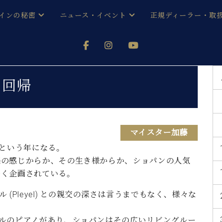
インの秘密
ニュース・イベント
正規ディーラー・取
アノを
器ベヒシュタイン
メルマガ会員登録ご案内
い！ という方は、お近くの直営店舗まで
オンライン試弾
ン レジデンス
ストリー
各店舗からのお知らせ
回帰
(入荷情報等)
シューレ音楽教室
声
/
C.ベヒシュタイン レジデンス
取り組
プレスリリース
(お知らせ・メディア情報)
京
インの音色
マイスター加藤
年という年になる。
キャンペーン
スタッフご挨拶
インを弾く前に
楽の感じからか、その生き様からか、ショパンの人気
技術者紹介
多く企画されている。
展示情報【ユーロピアノ特選
コンサート
イン・シューレ
イベント情報
(Pleyel) との親交の深さは言うまでもなく、様々な
八王子工房ブログ
レッスンイベント
ホール・スタジオ
アクセス
ルのピアノがあり、ショパンはその広いリビングルー
お問い合わせ