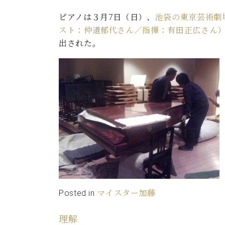
ピアノは３月7日（日）、
池袋の東京芸術劇
スト：仲道郁代さん／指揮：有田正広さん
出された。
Posted in
マイスター加藤
理解