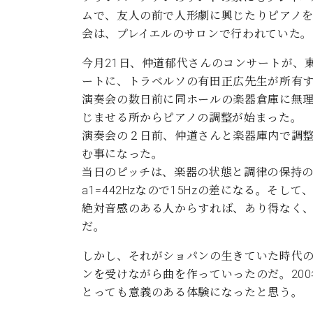
ン
C.ベヒシュタイン コンサート
ムで、友人の前で人形劇に興じたりピアノ
アクセス
納入実績 
グランドピアノ
セントラム東京のご案内(PDF)
会は、プレイエルのサロンで行われていた。
お問い合わせ
ご愛用者の
今月21日、仲道郁代さんのコンサートが、
C.ベヒシュタイン アカデミー
ートに、トラベルソの有田正広先生が所有す
アーティストカスタマーサービス(
演奏会の数日前に同ホールの楽器倉庫に無
W.ホフマン プロフェッショナル
じませる所からピアノの調整が始まった。
アフターサービス(調律)
演奏会の２日前、仲道さんと楽器庫内で調
W.ホフマン トラディション
調律師紹介
む事になった。
調律料金表
当日のピッチは、楽器の状態と調律の保持の関
お問い合わせ
W.ホフマン ヴィジョン
a1=442Hzなので15Hzの差になる。そ
尾山調律師のブログ Die Musikgasse（音楽の小道）
絶対音感のある人からすれば、あり得なく
C.BECHSTEIN Digital(ベヒシュタイン デジタル)
だ。
しかし、それがショパンの生きていた時代
ンを受けながら曲を作っていったのだ。20
とっても意義のある体験になったと思う。