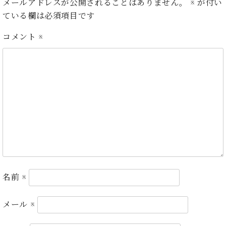
イ
ュ
ブ
メールアドレスが公開されることはありません。
※
が付い
ジ
(お
で
ン
タ
ロ
正
ている欄は必須項目です
ャ
知
コ
イ
グ
オンライン試弾
規
パ
ら
ン
ン
デ
コメント
※
ン
せ・
メルマガ登録
サ
の
ィ
の
メ
ー
音
ー
取
デ
趣
ト
色
ラ
り
ィ
味
/
ー・
組
ア
か
C.
取
ベ
み
情
ら
ベ
扱
ヒ
報)
本
ヒ
店
シ
格
シ
ピ
ュ
的
ュ
ア
キ
タ
に
タ
ノ
ャ
店
イ
学
イ
製
ン
舗・
ン
ぶ
ン
造
ペ
サ
を
名前
※
方
レ
番
ー
ロ
弾
ま
ジ
号
ン
ン・
く
で
デ
調
メール
※
前
大
ン
律
に
コ
歓
ス