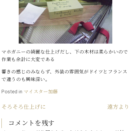
た
を
ラ
か
ヒ
ヒ
イ
い！
作
ン
ら
シ
シ
ン・
録
る
ド
の
ュ
ュ
サ
音
こ
ヒ
お
タ
タ
ロ
し
と
ス
知
イ
イ
ン
た
ト
ら
ン
ン
会
い！
音
リ
せ
レ
の
員
と
色
ー
(入
ジ
秘
マホガニーの綺麗な仕上げだし、下の木材は柔らかいので
い
と
荷
デ
密
う
作業も余計に大変である
ベ
タ
情
ン
音
方
ヒ
ッ
報
ス
楽
は、
響きの感じのみならず、外装の雰囲気がドイツとフランス
シ
チ
等)
ニ
家
お
で違うのも興味深い。
ュ
ュ
達
近
タ
ー
ベ
の
プ
く
Posted in
マイスター加藤
C.
イ
ス・
ヒ
声
レ
の
ベ
ン・
イ
シ
ス
直
ヒ
ジ
そろそろ仕上げに
遠方より
ベ
ュ
リ
営
シ
ベ
ャ
ン
タ
リ
店
ュ
ヒ
パ
ト
コメントを残す
イ
ー
舗
タ
シ
ン
ン・
ス
ま