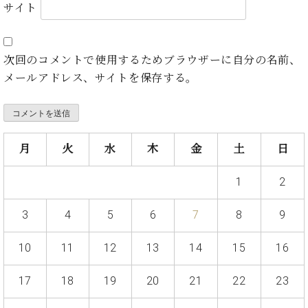
ン
サイト
迎。
サ
ベ
会
ベヒ
ー
C.
ヒ
社
シュ
ト
ベ
シ
案
次回のコメントで使用するためブラウザーに自分の名前、
ヒ
タイ
ュ
内
メールアドレス、サイトを保存する。
シ
タ
レ
ン・
ュ
イ
ッ
シュ
タ
お
ン・
ス
イ
ーレ
問
シ
ン
ン
合
ュ
イ
音楽
月
火
水
木
金
土
日
コ
せ
ー
ベ
教室
ン
レ
ン
1
2
サ
ト
ー
納
ベ
ト
3
4
5
6
7
8
9
入
代
ヒ
グ
シ
実
理
ラ
10
11
12
13
14
15
16
ュ
績
店
ン
タ
ホ
主
ド
17
18
19
20
21
22
23
イ
ー
催
ピ
ン
ル・
イ
ア