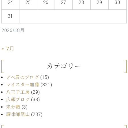
・
24
25
26
27
28
29
30
ス
ベ
ノ
セ
タ
ン
ン
31
ジ
ト
ト
C.
オ
ラ
ベ
ム
ヒ
2026年8月
コ
東
シ
納
ン
京
ュ
入
ク
« 7月
タ
実
ー
イ
績
ル
店
ン
音
長
カテゴリー
コ
楽
ご
音
ン
教
挨
アベ辰のブログ
(15)
楽
サ
室
拶
教
マイスター加藤
(321)
ー
展
室
八王子工房
(29)
ト
示
ご
ア
広報ブログ
(38)
情
愛
ッ
報
未分類
(3)
用
プ
ホー
調律師尾山
(287)
者
ラ
ル・
の
イ
スタ
声