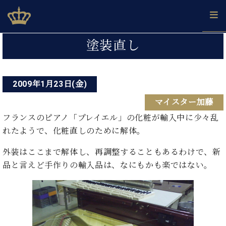
Skip
ベヒシュタインジャパン公式サイト
BECHSTEIN JAPAN Official Site
to
content
投
カ
塗装直し
タ
稿
ベ
ベ
ド
メ
企
ロ
C.
ナ
ヒ
ヒ
イ
ル
業
グ
ベ
シ
2009年1月23日(金)
シ
ツ
マ
情
ビ
ヒ
ュ
ュ
の
ガ
報
マイスター加藤
シ
ゲ
タ
展
タ
名
会
ュ
イ
示
イ
器
員
フランスのピアノ「プレイエル」の化粧が輸入中に少々乱
ー
採
タ
ン
ン
ベ
登
れたようで、化粧直しのために解体。
用
イ
シ
で、
の
ヒ
録
情
ン
ピ
演
グ
シ
ご
外装はここまで解体し、再調整することもあるわけで、新
ョ
報
コ
ア
奏
ラ
ュ
案
品と言えど手作りの輸入品は、なにもかも楽ではない。
ン
ン
ノ
し
ン
タ
内
サ
技
ベ
た
ド
イ
ー
術
ヒ
い！
ピ
ン
各
ト /
シ
学
ア
店
C.
ュ
び
ノ
ブ
舗
ベ
ベ
タ