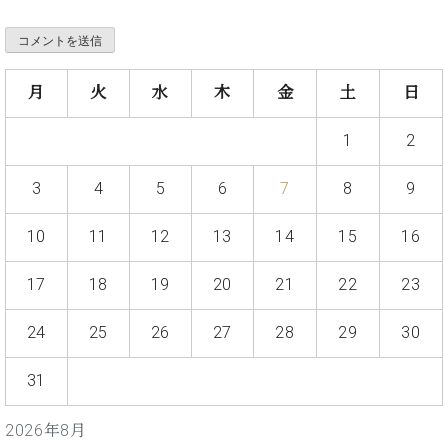
・
ス
ベ
ノ
セ
タ
ン
ン
ジ
ト
ト
C.
オ
ラ
ベ
月
火
水
木
金
土
日
ム
ヒ
コ
東
シ
納
ン
1
2
京
ュ
入
ク
タ
実
ー
3
4
5
6
7
8
9
イ
績
ル
店
ン
音
長
10
11
12
13
14
15
16
コ
楽
ご
音
ン
教
挨
楽
サ
17
18
19
20
21
22
23
室
拶
教
ー
展
室
ト
示
24
25
26
27
28
29
30
ご
ア
情
愛
ッ
報
31
用
プ
ホー
者
ラ
ル・
の
2026年8月
イ
スタ
声