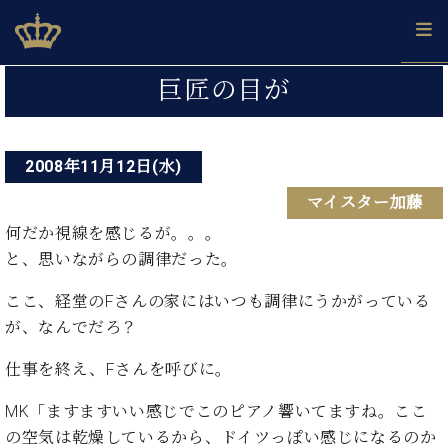
Skip
ベヒシュタインジャパン公式サイト
BECHSTEIN JAPAN Official Site
to
content
投
カ
巨匠の目が
タ
稿
ベ
ベ
ド
メ
企
ロ
C.
ナ
ヒ
ヒ
イ
ル
業
グ
ベ
シ
2008年11月12日(水)
シ
ツ
マ
情
ビ
ヒ
ュ
ュ
の
ガ
報
マイスター加藤
シ
ゲ
タ
展
タ
名
会
ュ
イ
示
イ
器
員
何だか視線を感じるが。。。
ー
採
タ
ン
ン
ベ
登
と、思いながらの調律だった。
用
イ
シ
で、
の
ヒ
録
情
ン
ピ
演
グ
シ
ご
ここ、経堂のFさんの家にはいつも調律にうかがっている
ョ
報
コ
ア
奏
ラ
ュ
案
が、なんでだろ？
ン
ン
ノ
し
ン
タ
内
サ
技
ベ
た
ド
イ
仕事を終え、Fさんを呼びに。
ー
術
ヒ
い！
ピ
ン
各
ト /
シ
学
ア
MK「ますますいい感じでこのピアノ響いてますね。ここ
店
C.
ュ
び
ノ
の空気は乾燥しているから、ドイツっぽい感じになるのか
ブ
舗
ベ
ベ
タ