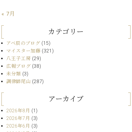
ト
ジオ
ピ
レン
« 7月
ア
タル
ノ
ホー
ル・
カテゴリー
C.
スタ
ベ
ジオ
アベ辰のブログ
(15)
ヒ
空き
マイスター加藤
(321)
シ
状況
八王子工房
(29)
ュ
動
広報ブログ
(38)
タ
画
未分類
(3)
イ
収
ン
調律師尾山
(287)
録
レ
サ
ジ
ー
アーカイブ
デ
ビ
ン
ス
2026年8月
(1)
ス
音
2026年7月
(3)
ア
楽
2026年6月
(3)
ッ
教