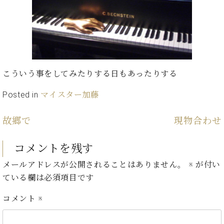
イ
ュ
ブ
ジ
(お
で
ン
タ
ロ
正
ャ
知
コ
イ
グ
オンライン試弾
規
パ
ら
ン
ン
デ
ン
せ・
メルマガ登録
サ
の
ィ
の
メ
ー
音
ー
取
デ
趣
ト
色
ラ
り
ィ
こういう事をしてみたりする日もあったりする
味
/
ー・
組
ア
か
C.
取
ベ
Posted in
マイスター加藤
み
情
ら
ベ
扱
ヒ
報)
本
ヒ
店
シ
故郷で
現物合わせ
格
シ
ピ
ュ
的
ュ
ア
キ
タ
に
タ
ノ
ャ
店
コメントを残す
イ
学
イ
製
ン
舗・
ン
メールアドレスが公開されることはありません。
※
が付い
ぶ
ン
造
ペ
サ
を
方
レ
番
ー
ロ
ている欄は必須項目です
弾
ま
ジ
号
ン
ン・
く
で
コメント
※
デ
調
前
大
ン
律
に
コ
歓
ス