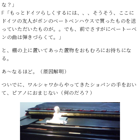
た
を
ラ
か
な？」
ヒ
ヒ
イ
い！
作
ン
ら
シ
F「もっとドイツらしくするには、、、そうそう、ここに
シ
ン・
録
る
ド
の
ュ
ュ
サ
ドイツの友人がボンのベートベンハウスで買ったものを送
音
こ
ヒ
お
タ
タ
ロ
し
と
っていただいたものが。。でも、前でさすがにベートーベ
ス
知
イ
イ
ン
た
ンの曲は弾きづらくて。」
ト
ら
ン
ン
会
い！
音
リ
せ
レ
の
員
と
と、棚の上に置いてあった置物をおもむろにお持ちにな
色
ー
(入
ジ
秘
い
る。
と
荷
デ
密
う
ベ
タ
情
ン
音
方
あ～なるほど。（原因解明）
ヒ
ッ
報
ス
楽
は、
シ
チ
等)
ニ
家
お
ついでに、ワルシャワからやってきたショパンの手をおい
ュ
ュ
達
近
タ
て、ピアノにおまじない（何のだろ？）
ー
ベ
の
プ
く
C.
イ
ス・
ヒ
声
レ
の
ベ
ン・
イ
シ
ス
直
ヒ
ジ
ベ
ュ
リ
営
シ
ベ
ャ
ン
タ
リ
店
ュ
ヒ
パ
ト
イ
ー
舗
タ
シ
ン
ン・
ス
ま