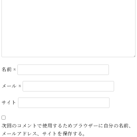
ン
迎。
サ
ベ
会
ベヒ
ー
C.
ヒ
社
シュ
ト
ベ
シ
案
ヒ
タイ
ュ
内
シ
タ
レ
ン・
ュ
イ
ッ
シュ
タ
お
ン・
ス
イ
ーレ
問
シ
ン
ン
合
ュ
イ
音楽
コ
名前
※
せ
ー
ベ
教室
ン
レ
ン
サ
ト
メール
※
ー
納
ベ
ト
入
代
ヒ
グ
サイト
シ
実
理
ラ
ュ
績
店
ン
タ
ホ
主
ド
イ
次回のコメントで使用するためブラウザーに自分の名前、
ー
催
ピ
ン
メールアドレス、サイトを保存する。
ル・
イ
ア