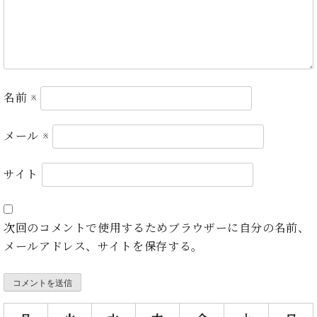
ー
内
(PDF)
W.
お
ホ
問
フ
い
マ
合
名前
※
ン
わ
プ
せ
ロ
メール
※
フ
ェ
サイト
本
ッ
社
シ
：
ョ
八
次回のコメントで使用するためブラウザーに自分の名前、
ナ
王
ル
メールアドレス、サイトを保存する。
子
・
技
W.
術
ホ
営
フ