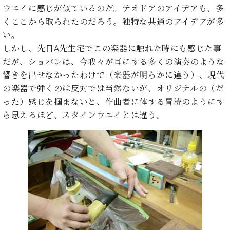
・
ス
ベ
ウエイに感じが似ているのだ。テオドアのアイデアも、多
ノ
セ
タ
ン
ン
くここから取られたのだろう。独特な共通のアイデアが多
ジ
ト
ト
C.
い。
オ
ラ
ベ
しかし、先日A先生宅でこの楽器に触れた時にも感じた事
ム
ヒ
コ
だが、ショパンは、今我々が耳にする多くの演奏のような
東
シ
納
ン
京
響きを出せなかったわけで（楽器が明らかに違う）、現代
ュ
入
ク
タ
の楽器で弾くのは反対では当然ないが、オリジナルの（だ
実
ー
イ
績
ル
店
った）感じを掴まないと、作曲者に体する冒涜のようにす
ン
音
長
ら思えるほど、スタインウエイとは違う。
コ
楽
ご
音
ン
教
挨
楽
サ
室
拶
教
ー
展
室
ト
示
ご
ア
情
愛
ッ
報
用
プ
ホー
者
ラ
ル・
の
イ
スタ
声