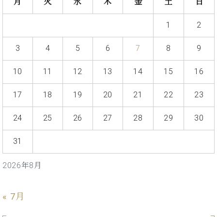
業
月
火
水
木
金
土
日
マ
セ
ン
ン
1
2
ト
タ
ー
ラ
3
4
5
6
7
8
9
デ
ィ
ス
10
11
12
13
14
15
16
シ
タ
ョ
ッ
ン
17
18
19
20
21
22
23
フ
ご
24
25
26
27
28
29
30
W.
挨
ホ
拶
31
フ
技
マ
術
ン
者
2026年8月
ヴ
紹
ィ
介
ジ
展示
« 7月
ョ
情報
ン
【ユ