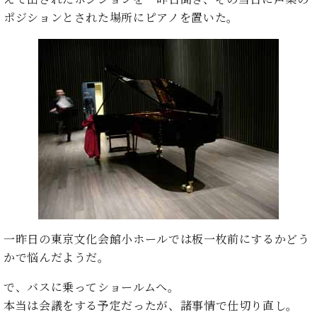
た
を
ラ
か
ヒ
ヒ
イ
い！
ポジションとされた場所にピアノを置いた。
作
ン
ら
シ
シ
ン・
録
る
ド
の
ュ
ュ
サ
音
こ
ヒ
お
タ
タ
ロ
し
と
ス
知
イ
イ
ン
た
ト
ら
ン
ン
会
い！
音
リ
せ
レ
の
員
と
色
ー
(入
ジ
秘
い
と
荷
デ
密
う
ベ
タ
情
ン
音
方
ヒ
ッ
報
ス
楽
は、
シ
チ
等)
ニ
家
お
ュ
ュ
達
近
タ
ー
ベ
の
プ
く
C.
イ
ス・
ヒ
声
レ
の
一昨日の東京文化会館小ホールでは板一枚前にするかどう
ベ
ン・
イ
シ
ス
直
ヒ
ジ
かで悩んだようだ。
ベ
ュ
リ
営
シ
ベ
ャ
ン
タ
リ
店
ュ
ヒ
パ
で、バスに乗ってショールムへ。
ト
イ
ー
舗
タ
シ
ン
本当は会議をする予定だったが、諸事情で仕切り直し。
ン・
ス
ま