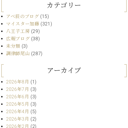
カテゴリー
ーロ
ピア
C.BECHSTEIN
アベ辰のブログ
(15)
ノ特
Digital(ベ
マイスター加藤
(321)
選中
ヒ
古】
八王子工房
(29)
シ
イ
広報ブログ
(38)
ュ
ベ
未分類
(3)
タ
ン
イ
調律師尾山
(287)
ト
ン
情
デ
報
アーカイブ
ジ
八
タ
王
2026年8月
(1)
ル)
子
2026年7月
(3)
工
2026年6月
(3)
房
2026年5月
(3)
ブ
2026年4月
(5)
ロ
2026年3月
(2)
グ
ア
2026年2月
(2)