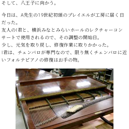
イ
ュ
ブ
そして、八王子に向かう。
ジ
(お
で
ン
タ
ロ
正
ャ
知
コ
イ
グ
オンライン試弾
規
今日は、A先生の19世紀初頭のプレイエルが工房に届く日
パ
ら
ン
ン
デ
だった。
ン
せ・
メルマガ登録
サ
の
ィ
の
メ
友人のI君と、横浜みなとみらいホールのレクチャーコン
ー
音
ー
取
デ
サートで使用されるので、その調整の開始日。
趣
ト
色
ラ
り
ィ
味
/
少し、元気を取り戻し、修復作業に取りかかった。
ー・
組
ア
か
C.
取
I君は、チェンバロが専門なので、限り無くチェンバロに近
ベ
み
情
ら
ベ
扱
いフォルテピアノの修復はお手の物。
ヒ
報)
本
ヒ
店
シ
格
シ
ピ
ュ
的
ュ
ア
キ
タ
に
タ
ノ
ャ
店
イ
学
イ
製
ン
舗・
ン
ぶ
ン
造
ペ
サ
を
方
レ
番
ー
ロ
弾
ま
ジ
号
ン
ン・
く
で
デ
調
前
大
ン
律
に
コ
歓
ス