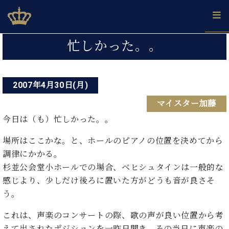
Skip
ベヒシュタインジャパン公式サイト
BECHSTEIN JAPAN Official Site
to
content
投
カ
忙しかった。。
タ
稿
ベ
ベ
ド
メ
企
ロ
C.
ナ
ヒ
ヒ
イ
ル
業
グ
ベ
シ
2007年4月30日(月)
シ
ツ
マ
情
ビ
ヒ
ュ
ュ
の
ガ
報
マイスター加藤
シ
ゲ
タ
展
タ
名
会
ュ
イ
示
イ
器
員
今日は（も）忙しかった。。
ー
採
タ
ン
ン
ベ
登
用
イ
シ
で、
場所はここかな。と、ホールのピアノの位置を決めてから
の
ヒ
録
情
ン
ピ
演
グ
シ
ご
調律にかかる。
ョ
報
コ
ア
奏
ラ
ュ
案
杉並公会堂小ホールでの場合、ベヒシュタインは一般的な
ン
ン
ノ
し
ン
タ
内
感じより、少しだけ後ろに置いた方がどうも音が良さそ
サ
技
ベ
た
ド
イ
ー
う。
術
ヒ
い！
ピ
ン
各
ト /
シ
学
ア
店
これは、声楽のコンサートの際、歌の声が良い位置から考
C.
ュ
び
ノ
ブ
舗
ベ
ベ
えて出されたポジションを一昨日聞き、その当日に声楽の
タ