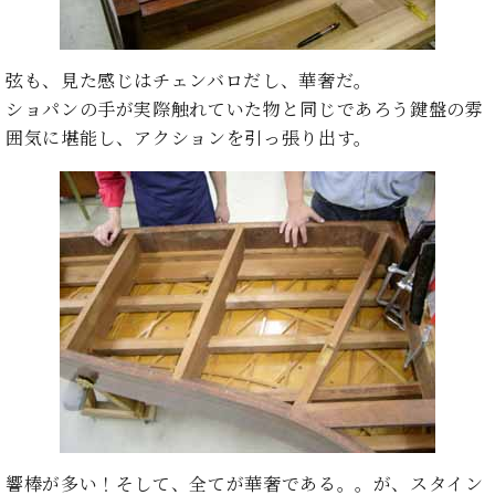
ン
迎。
サ
ベ
会
ベヒ
ー
C.
ヒ
社
シュ
ト
ベ
弦も、見た感じはチェンバロだし、華奢だ。
シ
案
ヒ
タイ
ショパンの手が実際触れていた物と同じであろう鍵盤の雰
ュ
内
シ
タ
レ
ン・
囲気に堪能し、アクションを引っ張り出す。
ュ
イ
ッ
シュ
タ
お
ン・
ス
イ
ーレ
問
シ
ン
ン
合
ュ
イ
音楽
コ
せ
ー
ベ
教室
ン
レ
ン
サ
ト
ー
納
ベ
ト
入
代
ヒ
グ
シ
実
理
ラ
ュ
績
店
ン
タ
ホ
主
ド
イ
ー
催
ピ
ン
響棒が多い！そして、全てが華奢である。。が、スタイン
ル・
イ
ア