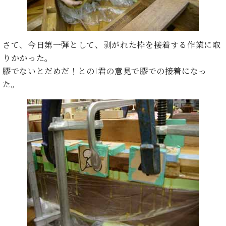
ト
ジオ
ピ
レン
ア
タル
ノ
ホー
さて、今日第一弾として、剥がれた枠を接着する作業に取
ル・
りかかった。
C.
スタ
膠でないとだめだ！とのI君の意見で膠での接着になっ
ベ
ジオ
ヒ
た。
空き
シ
状況
ュ
動
タ
画
イ
収
ン
録
レ
サ
ジ
ー
デ
ビ
ン
ス
ス
音
ア
楽
ッ
教