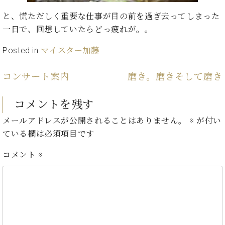
プ
室
ラ
ピ
と、慌ただしく重要な仕事が目の前を過ぎ去ってしまった
イ
ア
一日で、回想していたらどっ疲れが。。
ト
ノ
ピ
の
Posted in
マイスター加藤
ア
コ
ノ
ン
コンサート案内
磨き。磨きそして磨き
シ
ェ
C.
ル
コメントを残す
ベ
ジ
ヒ
メールアドレスが公開されることはありません。
※
が付い
ュ
シ
ている欄は必須項目です
ア
ュ
ク
タ
コメント
※
セ
イ
ス
ン
セン
ア
トラ
カ
ム東
デ
京の
ミ
ご案