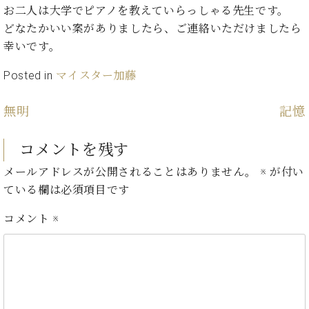
ン
迎。
お二人は大学でピアノを教えていらっしゃる先生です。
サ
ベ
会
ベヒ
どなたかいい案がありましたら、ご連絡いただけましたら
ー
C.
ヒ
社
シュ
幸いです。
ト
ベ
シ
案
ヒ
タイ
ュ
内
Posted in
マイスター加藤
シ
タ
レ
ン・
ュ
イ
ッ
シュ
タ
無明
記憶
お
ン・
ス
イ
ーレ
問
シ
ン
ン
合
ュ
イ
音楽
コメントを残す
コ
せ
ー
ベ
教室
ン
メールアドレスが公開されることはありません。
※
が付い
レ
ン
サ
ている欄は必須項目です
ト
ー
納
ベ
ト
コメント
※
入
代
ヒ
グ
シ
実
理
ラ
ュ
績
店
ン
タ
ホ
主
ド
イ
ー
催
ピ
ン
ル・
イ
ア