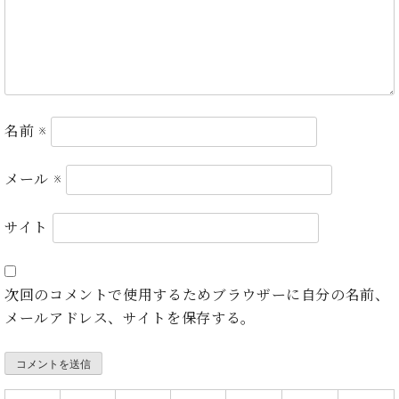
・
ス
ベ
ノ
セ
タ
ン
ン
ジ
ト
ト
C.
オ
ラ
ベ
ム
ヒ
コ
東
シ
納
ン
京
名前
※
ュ
入
ク
タ
実
ー
イ
績
ル
店
メール
※
ン
音
長
コ
楽
ご
音
サイト
ン
教
挨
楽
サ
室
拶
教
ー
展
室
ト
示
次回のコメントで使用するためブラウザーに自分の名前、
ご
ア
情
メールアドレス、サイトを保存する。
愛
ッ
報
用
プ
ホー
者
ラ
ル・
の
イ
スタ
声