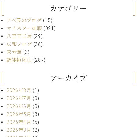
プ
室
カテゴリー
ラ
ピ
イ
ア
アベ辰のブログ
(15)
ト
ノ
ピ
マイスター加藤
(321)
の
ア
コ
八王子工房
(29)
ノ
ン
広報ブログ
(38)
シ
未分類
(3)
ェ
C.
調律師尾山
(287)
ル
ベ
ジ
ヒ
ュ
アーカイブ
シ
ア
ュ
ク
2026年8月
(1)
タ
セ
イ
2026年7月
(3)
ス
ン
2026年6月
(3)
セン
ア
2026年5月
(3)
トラ
カ
2026年4月
(5)
ム東
デ
京の
2026年3月
(2)
ミ
ご案