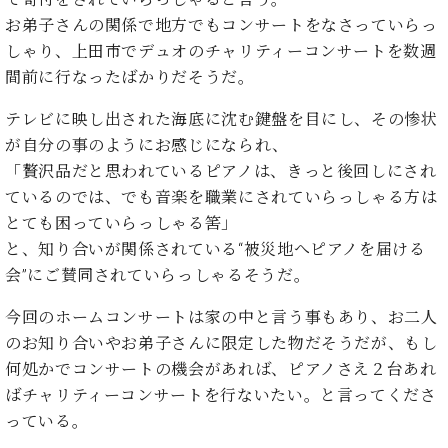
イ
ュ
ブ
ジ
(お
で
ン
タ
ロ
お弟子さんの関係で地方でもコンサートをなさっていらっ
正
ャ
知
コ
イ
グ
オンライン試弾
規
しゃり、上田市でデュオのチャリティーコンサートを数週
パ
ら
ン
ン
デ
間前に行なったばかりだそうだ。
ン
せ・
メルマガ登録
サ
の
ィ
の
メ
ー
音
ー
テレビに映し出された海底に沈む鍵盤を目にし、その惨状
取
デ
趣
ト
色
ラ
が自分の事のようにお感じになられ、
り
ィ
味
/
ー・
組
ア
「贅沢品だと思われているピアノは、きっと後回しにされ
か
C.
取
ベ
み
情
ているのでは、でも音楽を職業にされていらっしゃる方は
ら
ベ
扱
ヒ
報)
本
ヒ
とても困っていらっしゃる筈」
店
シ
格
シ
ピ
と、知り合いが関係されている“被災地へピアノを届ける
ュ
的
ュ
ア
キ
タ
会”にご賛同されていらっしゃるそうだ。
に
タ
ノ
ャ
店
イ
学
イ
製
ン
舗・
今回のホームコンサートは家の中と言う事もあり、お二人
ン
ぶ
ン
造
ペ
サ
を
のお知り合いやお弟子さんに限定した物だそうだが、もし
方
レ
番
ー
ロ
弾
何処かでコンサートの機会があれば、ピアノさえ２台あれ
ま
ジ
号
ン
ン・
く
ばチャリティーコンサートを行ないたい。と言ってくださ
で
デ
調
前
大
ン
律
っている。
に
コ
歓
ス