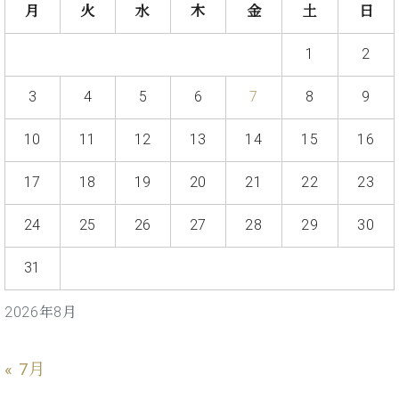
ト
月
火
水
木
金
土
日
ジオ
ピ
レン
ア
タル
1
2
ノ
ホー
ル・
3
4
5
6
7
8
9
C.
スタ
ベ
ジオ
10
11
12
13
14
15
16
ヒ
空き
シ
状況
17
18
19
20
21
22
23
ュ
動
タ
画
イ
24
25
26
27
28
29
30
収
ン
録
レ
サ
31
ジ
ー
デ
ビ
2026年8月
ン
ス
ス
音
ア
楽
« 7月
ッ
教