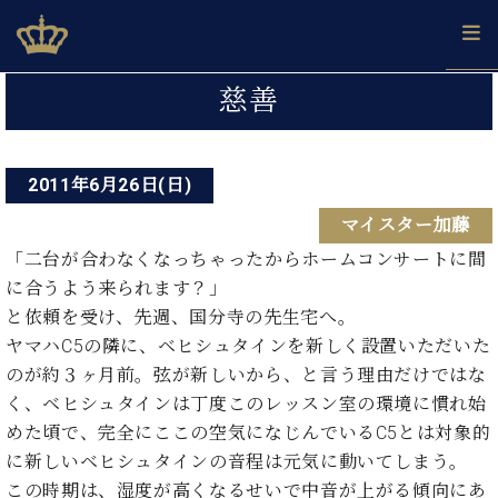
Skip
ベヒシュタインジャパン公式サイト
BECHSTEIN JAPAN Official Site
to
content
投
カ
慈善
タ
稿
ベ
ベ
ド
メ
企
ロ
C.
ナ
ヒ
ヒ
イ
ル
業
グ
ベ
シ
2011年6月26日(日)
シ
ツ
マ
情
ビ
ヒ
ュ
ュ
の
ガ
報
マイスター加藤
シ
ゲ
タ
展
タ
名
会
ュ
イ
示
イ
器
員
「二台が合わなくなっちゃったからホームコンサートに間
ー
採
タ
ン
ン
ベ
登
に合うよう来られます？」
用
イ
シ
で、
の
ヒ
録
と依頼を受け、先週、国分寺の先生宅へ。
情
ン
ピ
演
グ
シ
ご
ョ
報
ヤマハC5の隣に、ベヒシュタインを新しく設置いただいた
コ
ア
奏
ラ
ュ
案
ン
のが約３ヶ月前。弦が新しいから、と言う理由だけではな
ン
ノ
し
ン
タ
内
サ
技
ベ
た
く、ベヒシュタインは丁度このレッスン室の環境に慣れ始
ド
イ
ー
術
ヒ
い！
ピ
ン
めた頃で、完全にここの空気になじんでいるC5とは対象的
各
ト /
シ
学
ア
に新しいベヒシュタインの音程は元気に動いてしまう。
店
C.
ュ
び
ノ
ブ
舗
この時期は、湿度が高くなるせいで中音が上がる傾向にあ
ベ
ベ
タ