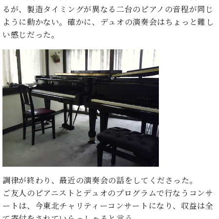
た
を
ラ
か
ヒ
るが、製造タイミングが異なる二台のピアノの音程が同じ
ヒ
イ
い！
作
ン
ら
シ
シ
ン・
ように動かない。確かに、デュオの演奏会はちょっと難し
録
る
ド
の
ュ
ュ
サ
音
こ
い感じだった。
ヒ
お
タ
タ
ロ
し
と
ス
知
イ
イ
ン
た
ト
ら
ン
ン
会
い！
音
リ
せ
レ
の
員
と
色
ー
(入
ジ
秘
い
と
荷
デ
密
う
ベ
タ
情
ン
音
方
ヒ
ッ
報
ス
楽
は、
シ
チ
等)
ニ
家
お
ュ
ュ
達
近
タ
ー
ベ
の
プ
く
C.
イ
ス・
ヒ
声
レ
の
ベ
ン・
イ
シ
ス
直
ヒ
ジ
ベ
調律が終わり、最近の演奏会の話をしてくださった。
ュ
リ
営
シ
ベ
ャ
ン
ご友人のピアニストとデュオのプログラムで行なうコンサ
タ
リ
店
ュ
ヒ
パ
ト
イ
ー
舗
ートは、今東北チャリティーコンサートになり、収益は全
タ
シ
ン
ン・
ス
ま
て寄付をされていらっしゃると言う。