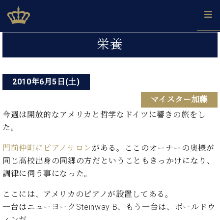
Skip
ベヒシュタインジャパン公式サイト
BECHSTEIN JAPAN Official Site
to
content
投
カ
栄養
タ
稿
ベ
ベ
ド
メ
企
ロ
C.
ナ
ヒ
ヒ
イ
ル
業
グ
ベ
シ
2010年6月5日(土)
シ
ツ
マ
情
ビ
ヒ
ュ
ュ
の
ガ
報
マイスター加藤
シ
ゲ
タ
展
タ
名
会
ュ
イ
示
イ
器
員
今週は開放的なアメリカと哲学なドイツに響きの旅をし
ー
採
タ
ン
ン
ベ
登
た。
用
イ
シ
で、
の
ヒ
録
情
ン
ピ
演
グ
シ
ご
門前仲町にピアノサロン
がある。ここのオーナーの奥様が
ョ
報
コ
ア
奏
ラ
ュ
案
同じ高校出身の同郷の方だということもきっかけになり、
ン
ン
ノ
し
ン
タ
内
調律に伺う事になった。
サ
技
ベ
た
ド
イ
ー
術
ヒ
い！
ピ
ン
ここには、アメリカのピアノが設置してある。
各
ト /
シ
学
ア
店
一台はニューヨークSteinway B、もう一台は、ボールドウ
C.
ュ
び
ノ
ブ
舗
ベ
ベ
ィンだ。
タ