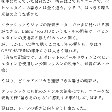
イ
ュ
ブ
株主になっていた会社だが、構造はとてもユニークで、ベ
ジ
(お
で
ン
タ
ロ
正
ヒシュタインの響きとは全く違う。まるで、はっきり喋る
ャ
知
コ
イ
グ
オンライン試弾
規
米語のような響きだ。
パ
ら
ン
ン
デ
ン
せ・
メルマガ登録
サ
の
ィ
クラッシックやジャズの録音データーでたまに見つける事
の
メ
ー
音
ー
取
デ
ができる、BaldwinのSD10というモデルの開発は、ベヒシ
趣
ト
色
ラ
り
ィ
ュタインの技術者の協力があったと聞く。
味
/
ー・
組
ア
か
が、しかし、CD等で聴くこのモデルの響きも、やはり
C.
取
ベ
み
情
ら
ベ
C.BECHSTEINの印象からは大きく離れる。
扱
ヒ
報)
本
ヒ
店
（有名な記録では、J. ボレットのボールドウィンとベヒシ
シ
格
シ
ピ
ュ
ュタインを使用した公開レッスンの映像と、録音があった
的
ュ
ア
キ
タ
筈）
に
タ
ノ
ャ
店
イ
学
イ
製
ン
舗・
ン
やはり、どこかアメリカを連想できる響きの輪郭だ。
ぶ
ン
造
ペ
サ
を
方
レ
番
ー
ロ
弾
クラッシックにも他のジャンルの演奏にでも、ユニークな
ま
ジ
号
ン
ン・
く
表現同様 ”響きそのもの” に感動する事がしばしばある。
で
デ
調
前
大
ン
律
に
コ
翌日は、ドイツの響きと向き合う仕事だった。
歓
ス