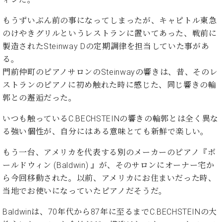
た
を
ラ
か
ヒ
ヒ
イ
い！
作
ン
ら
シ
もうずいぶん前の事になってしまったが、キャピトル東急
シ
ン・
録
る
ド
の
ュ
ュ
サ
のけやきグリルというレストランに置いてあった、戦前に
音
こ
ヒ
お
タ
タ
ロ
し
と
製造されたSteinway Dの定期調律を担当していた事があ
ス
知
イ
イ
ン
た
る。
ト
ら
ン
ン
会
い！
門前仲町のピアノサロンのSteinwayの響きは、昔、そのレ
音
リ
せ
レ
の
員
と
色
ー
(入
ストランのピアノに初め触れた時に感じた、同じ響きの輪
ジ
秘
い
と
荷
デ
密
郭との邂逅だった。
う
ベ
タ
情
ン
音
方
ヒ
ッ
報
ス
いつも触っているC.BECHSTEINの響きの輪郭とは全く異な
楽
は、
シ
チ
等)
ニ
家
る強い個性が、自分にはある意味とても新鮮で楽しい。
お
ュ
ュ
達
近
タ
ー
もう一台、アメリカを代表する別のメーカーのピアノ『ボ
ベ
の
プ
く
C.
イ
ス・
ヒ
声
レ
の
ールドウィン (Baldwin) 』が、そのサロンにオーナー宅か
ベ
ン・
イ
シ
ス
直
ら今回移動された。以前、アメリカにお住まいだった時、
ヒ
ジ
ベ
ュ
リ
営
シ
ベ
ャ
当地でお使いになっていたピアノだそうだ。
ン
タ
リ
店
ュ
ヒ
パ
ト
イ
ー
舗
Baldwinは、70年代から87年に至るまでC.BECHSTEINの大
タ
シ
ン
ン・
ス
ま