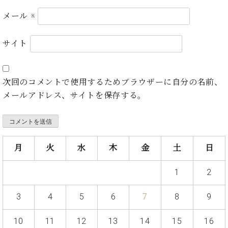
ト
ジオ
メール
※
ピ
レン
ア
タル
ノ
ホー
サイト
ル・
C.
スタ
ベ
ジオ
次回のコメントで使用するためブラウザーに自分の名前、
ヒ
空き
シ
メールアドレス、サイトを保存する。
状況
ュ
動
タ
画
イ
収
ン
録
月
火
水
木
金
土
日
レ
サ
ジ
ー
1
2
デ
ビ
ン
ス
ス
3
4
5
6
7
8
9
音
ア
楽
ッ
教
10
11
12
13
14
15
16