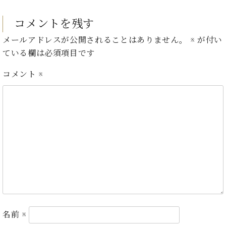
・
ス
ベ
ノ
セ
タ
ン
ン
コメントを残す
ジ
ト
ト
C.
オ
メールアドレスが公開されることはありません。
※
が付い
ラ
ベ
ム
ている欄は必須項目です
ヒ
コ
東
シ
納
ン
京
コメント
※
ュ
入
ク
タ
実
ー
イ
績
ル
店
ン
音
長
コ
楽
ご
音
ン
教
挨
楽
サ
室
拶
教
ー
展
室
ト
示
ご
ア
情
愛
ッ
報
用
プ
ホー
者
ラ
ル・
名前
※
の
イ
スタ
声