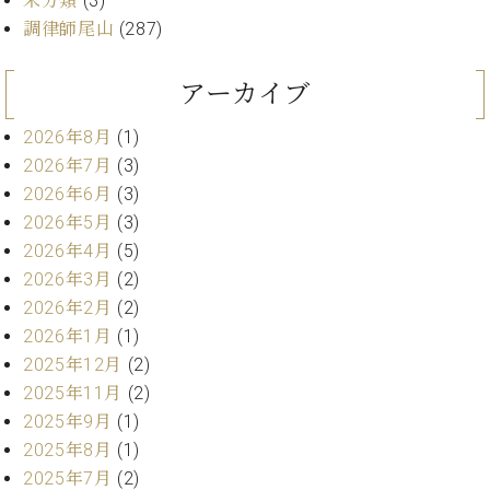
未分類
(3)
ー
内
調律師尾山
(287)
(PDF)
W.
お
ホ
アーカイブ
問
フ
い
マ
2026年8月
(1)
合
ン
2026年7月
(3)
わ
プ
せ
2026年6月
(3)
ロ
2026年5月
(3)
フ
2026年4月
(5)
ェ
本
2026年3月
(2)
ッ
社
シ
2026年2月
(2)
：
ョ
2026年1月
(1)
八
ナ
王
2025年12月
(2)
ル
子
2025年11月
(2)
・
2025年9月
(1)
技
W.
術
2025年8月
(1)
ホ
営
2025年7月
(2)
フ