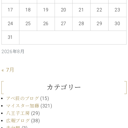
プ
室
ラ
ピ
17
18
19
20
21
22
23
イ
ア
ト
ノ
24
25
26
27
28
29
30
ピ
の
ア
コ
31
ノ
ン
シ
2026年8月
ェ
C.
ル
ベ
ジ
ヒ
« 7月
ュ
シ
ア
ュ
ク
タ
カテゴリー
セ
イ
ス
ン
アベ辰のブログ
(15)
セン
ア
マイスター加藤
(321)
トラ
カ
八王子工房
(29)
ム東
デ
広報ブログ
(38)
京の
ミ
ご案