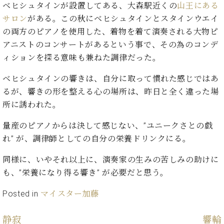
ン
ベヒシュタインが設置してある、大森駅近くの
山王にある
迎。
サ
ベ
会
ベヒ
サロン
がある。この秋にベヒシュタインとスタインウエイ
ー
C.
ヒ
社
の両方のピアノを使用した、着物を着て演奏される大物ピ
シュ
ト
ベ
シ
案
アニストのコンサートがあるという事で、その為のコンデ
ヒ
タイ
ュ
内
シ
ィションを探る意味も兼ねた調律だった。
タ
レ
ン・
ュ
イ
ッ
シュ
ベヒシュタインの響きは、自分に取って慣れた感じではあ
タ
お
ン・
ス
イ
ーレ
るが、響きの形を整える心の場所は、昨日と全く違った場
問
シ
ン
ン
合
所に誘われた。
ュ
イ
音楽
コ
せ
ー
ベ
教室
ン
量産のピアノからは決して感じない、”ユニークさとの戯
レ
ン
サ
ト
れ” が、調律師としての自分の栄養ドリンクにる。
ー
納
ベ
ト
同様に、いやそれ以上に、演奏家の生みの苦しみの助けに
入
代
ヒ
グ
も、”栄養になり得る響き” が必要だと思う。
シ
実
理
ラ
ュ
績
店
ン
Posted in
マイスター加藤
タ
ホ
主
ド
イ
ー
催
ピ
ン
静寂
響輪
ル・
イ
ア