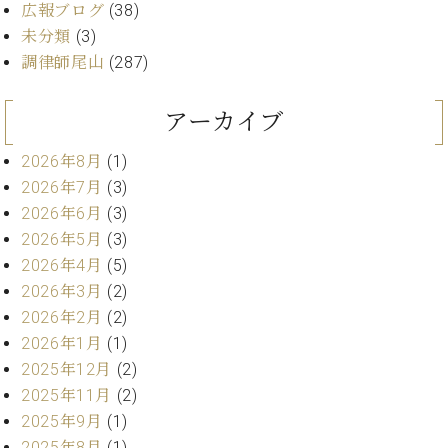
ー
広報ブログ
(38)
内
未分類
(3)
(PDF)
W.
調律師尾山
(287)
お
ホ
問
フ
い
アーカイブ
マ
合
ン
わ
2026年8月
(1)
プ
せ
2026年7月
(3)
ロ
フ
2026年6月
(3)
ェ
2026年5月
(3)
本
ッ
2026年4月
(5)
社
シ
：
2026年3月
(2)
ョ
八
2026年2月
(2)
ナ
王
2026年1月
(1)
ル
子
2025年12月
(2)
・
技
2025年11月
(2)
W.
術
2025年9月
(1)
ホ
営
フ
2025年8月
(1)