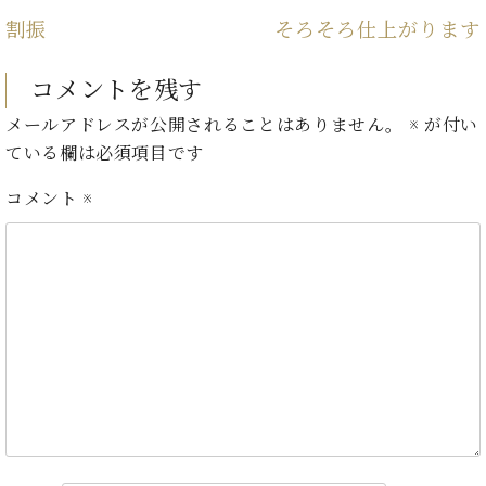
・
ス
ベ
ノ
セ
割振
そろそろ仕上がります
タ
ン
ン
ジ
ト
ト
C.
オ
コメントを残す
ラ
ベ
ム
ヒ
コ
メールアドレスが公開されることはありません。
※
が付い
東
シ
納
ン
ている欄は必須項目です
京
ュ
入
ク
タ
実
ー
コメント
※
イ
績
ル
店
ン
音
長
コ
楽
ご
音
ン
教
挨
楽
サ
室
拶
教
ー
展
室
ト
示
ご
ア
情
愛
ッ
報
用
プ
ホー
者
ラ
ル・
の
イ
スタ
声