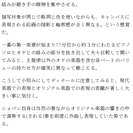
イ
ュ
ブ
ジ
(お
絡みが聴き手の精神を集中させる。
で
ン
タ
ロ
正
ャ
知
コ
イ
グ
オンライン試弾
規
描写対象が同じで略同じ色を使いながらも、キャンバスに
パ
ら
ン
ン
デ
ン
せ・
表現される絵画の陰影と輪郭感が全く異なる。という感覚
メルマガ登録
サ
の
ィ
の
メ
だ。
ー
音
ー
取
デ
趣
ト
色
ラ
り
ィ
一番の第一楽章が始まり11分位から約３分にわたるピアノ
味
/
ー・
組
ア
か
ソロとオケとの絡みの部分を抜き出して夫々比較して聞い
C.
取
ベ
み
情
ら
ベ
てみると、主旋律以外のオケの楽器を含む各パートのバリ
扱
ヒ
報)
本
ヒ
店
ューの持たせ方が確実に異なって聴こえる。
シ
格
シ
ピ
ュ
的
ュ
ア
キ
こうして小刻みにしてディテールに注意してみると、現代
タ
に
タ
ノ
ャ
店
イ
楽器での表現とオリジナル楽器での表現の乖離が著しく大
学
イ
製
ン
舗・
ン
きい事に気付く。
ぶ
ン
造
ペ
サ
を
方
レ
番
ー
ロ
弾
ショパン自身は当然の事ながらオリジナル楽器の響きの中
ま
ジ
号
ン
ン・
く
で演奏する(される)事を前提に作曲し表現していた筈であ
で
デ
調
前
る。
大
ン
律
に
コ
歓
ス