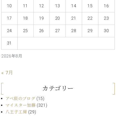
プ
室
10
11
12
13
14
15
16
ラ
ピ
イ
ア
ト
17
18
19
20
21
22
23
ノ
ピ
の
ア
コ
24
25
26
27
28
29
30
ノ
ン
シ
31
ェ
C.
ル
ベ
2026年8月
ジ
ヒ
ュ
シ
ア
ュ
« 7月
ク
タ
セ
イ
ス
カテゴリー
ン
セン
ア
トラ
アベ辰のブログ
(15)
カ
ム東
マイスター加藤
(321)
デ
京の
ミ
八王子工房
(29)
ご案