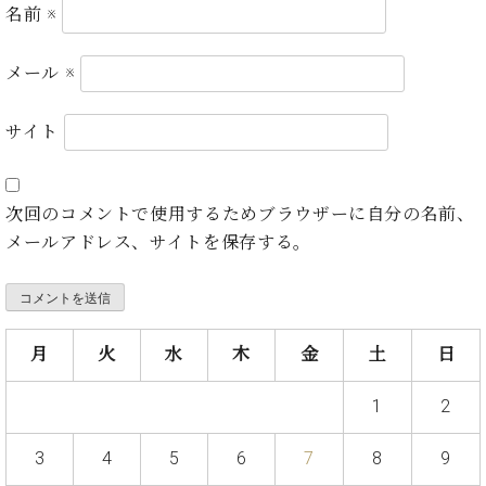
ト
名前
※
ジオ
ピ
レン
ア
タル
メール
※
ノ
ホー
ル・
C.
サイト
スタ
ベ
ジオ
ヒ
空き
シ
状況
次回のコメントで使用するためブラウザーに自分の名前、
ュ
動
メールアドレス、サイトを保存する。
タ
画
イ
収
ン
録
レ
サ
ジ
ー
月
火
水
木
金
土
日
デ
ビ
ン
ス
1
2
ス
音
ア
楽
3
4
5
6
7
8
9
ッ
教