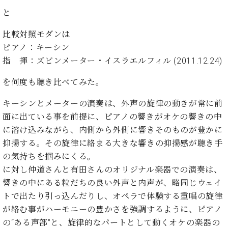
た
を
ラ
か
ヒ
ヒ
イ
い！
と
作
ン
ら
シ
シ
ン・
録
る
ド
の
ュ
ュ
サ
比較対照モダンは
音
こ
ヒ
お
タ
タ
ロ
し
と
ピアノ：キーシン
ス
知
イ
イ
ン
た
指 揮：ズビンメーター・イスラエルフィル (2011.12.24)
ト
ら
ン
ン
会
い！
音
リ
せ
レ
の
員
と
を何度も聴き比べてみた。
色
ー
(入
ジ
秘
い
と
荷
デ
密
う
キーシンとメーターの演奏は、外声の旋律の動きが常に前
ベ
タ
情
ン
音
方
面に出ている事を前提に、ピアノの響きがオケの響きの中
ヒ
ッ
報
ス
楽
は、
シ
に溶け込みながら、内側から外側に響きそのものが豊かに
チ
等)
ニ
家
お
ュ
ュ
抑揚する。その旋律に絡まる大きな響きの抑揚感が聴き手
達
近
タ
ー
の気持ちを掴みにくる。
ベ
の
プ
く
C.
イ
ス・
ヒ
声
レ
の
に対し仲道さんと有田さんのオリジナル楽器での演奏は、
ベ
ン・
イ
シ
ス
直
響きの中にある粒だちの良い外声と内声が、略同じウェイ
ヒ
ジ
ベ
ュ
リ
営
シ
ベ
ャ
トで出たり引っ込んだりし、オペラで体験する重唱の旋律
ン
タ
リ
店
ュ
ヒ
パ
が絡む事がハーモニーの豊かさを強調するように、ピアノ
ト
イ
ー
舗
タ
シ
ン
の“ある声部”と、旋律的なパートとして動くオケの楽器の
ン・
ス
ま