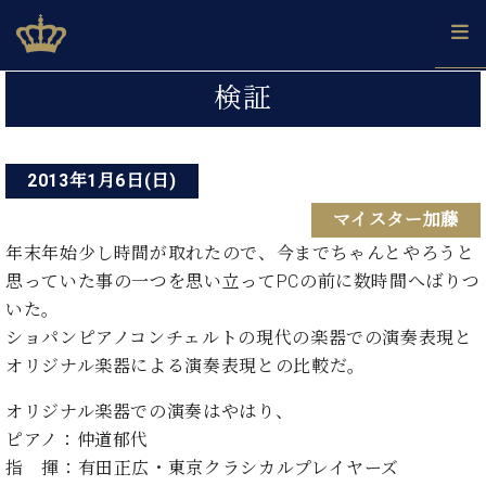
Skip
ベヒシュタインジャパン公式サイト
BECHSTEIN JAPAN Official Site
to
content
投
カ
検証
タ
稿
ベ
ベ
ド
メ
企
ロ
C.
ナ
ヒ
ヒ
イ
ル
業
グ
ベ
シ
2013年1月6日(日)
シ
ツ
マ
情
ビ
ヒ
ュ
ュ
の
ガ
報
マイスター加藤
シ
ゲ
タ
展
タ
名
会
ュ
イ
示
イ
器
員
年末年始少し時間が取れたので、今までちゃんとやろうと
ー
採
タ
ン
ン
ベ
登
思っていた事の一つを思い立ってPCの前に数時間へばりつ
用
イ
シ
で、
の
ヒ
録
いた。
情
ン
ピ
演
グ
シ
ご
ョ
報
ショパンピアノコンチェルトの現代の楽器での演奏表現と
コ
ア
奏
ラ
ュ
案
ン
オリジナル楽器による演奏表現との比較だ。
ン
ノ
し
ン
タ
内
サ
技
ベ
た
ド
イ
ー
オリジナル楽器での演奏はやはり、
術
ヒ
い！
ピ
ン
各
ト /
シ
ピアノ：仲道郁代
学
ア
店
C.
ュ
び
ノ
指 揮：有田正広・東京クラシカルプレイヤーズ
ブ
舗
ベ
ベ
タ