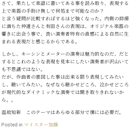
ン
さて、果たして楽譜に書いてある事を読み取り、表現する
迎。
サ
ベ
会
ベヒ
上で楽器の手助け無しで何処まで可能なのか？
ー
C.
ヒ
社
と言う疑問が比較すればするほど強くなった。内側の抑揚
シュ
ト
ベ
シ
案
に満ちた仲道さんと有田さんの表現は、オリジナル楽器の
ヒ
タイ
ュ
内
シ
響きに出会う事で、良い演奏者特有の直感による自然に生
タ
レ
ン・
ュ
まれる表現だと感じるからである。
イ
ッ
シュ
タ
お
ン・
ス
イ
ーレ
しかし、キーシンとメーターの演奏は魅力的なのだ、だと
問
シ
ン
ン
合
するとこれのような表現を見本にしたい演奏者が沢山いて
ュ
イ
音楽
コ
せ
ー
ベ
も不思議ではない。
教室
ン
レ
ン
だが、作曲者の意図した事は出来る限り表現してみたい
サ
ト
し、聴いてみたい。なぜなら聴かせどころ、泣かせどころ
ー
納
ベ
ト
が現代的なダイナミックな演奏では聞き取りきれないか
入
代
ヒ
グ
ら。。
シ
実
理
ラ
ュ
績
店
ン
温故知新 このテーマはあらゆる部分で僕には必要だ。
タ
ホ
主
ド
イ
ー
催
ピ
Posted in
マイスター加藤
ン
ル・
イ
ア