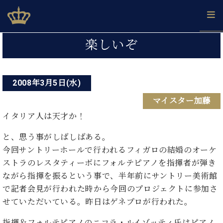
Skip
ベヒシュタインジャパン公式サイト
BECHSTEIN JAPAN Official Site
to
content
投
カ
楽しいぞ
タ
稿
ベ
ベ
ド
メ
企
ロ
C.
ナ
ヒ
ヒ
イ
ル
業
グ
ベ
シ
2008年3月5日(水)
シ
ツ
マ
情
ビ
ヒ
ュ
ュ
の
ガ
報
マイスター加藤
シ
ゲ
タ
展
タ
名
会
ュ
イ
示
イ
器
員
イタリア人は天才か！
ー
採
タ
ン
ン
ベ
登
用
イ
シ
で、
と、思う事がしばしばある。
の
ヒ
録
情
ン
ピ
演
グ
シ
ご
今回サントリーホールで行われるフィガロの結婚のオーケ
ョ
報
コ
ア
奏
ラ
ュ
案
ストラのレスタティーボにフォルテピアノを指揮者が弾き
ン
ン
ノ
し
ン
タ
内
ながら指揮を振るという事で、半年前にサントリー美術館
サ
技
ベ
た
ド
イ
ー
で記者会見が行われた時から今回のプロジェクトに参加さ
術
ヒ
い！
ピ
ン
各
ト /
シ
せていただいている。昨日はゲネプロが行われた。
学
ア
店
C.
ュ
び
ノ
ブ
舗
ベ
ベ
指揮＆フォルテピアノのニコラ・ルイゾッティ氏はピアノ
タ