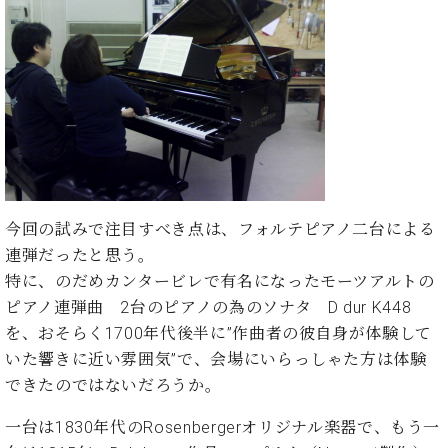
た
を
ラ
か
ヒ
ヒ
イ
い！
作
ン
ら
シ
シ
ン・
録
る
ド
の
ュ
ュ
サ
音
こ
ヒ
お
タ
タ
ロ
し
と
ス
知
イ
イ
ン
た
ト
ら
ン
ン
会
い！
音
リ
せ
レ
の
員
と
色
ー
(入
ジ
秘
い
と
荷
デ
密
う
ベ
タ
情
ン
音
方
今回の試みで注目すべき点は、フォルテピアノ二台による
ヒ
ッ
報
ス
楽
は、
シ
連弾だったと思う。
チ
等)
ニ
家
お
ュ
ュ
特に、のだめカンタービレで有名になったモーツアルトの
達
近
タ
ー
ピアノ連弾曲 2台のピアノの為のソナタ D dur K448
ベ
の
プ
く
C.
イ
ス・
ヒ
声
レ
の
を、おそらく1700年代後半に”作曲者の彼自身が体験して
ベ
ン・
イ
シ
ス
直
いた響きに近い雰囲気”で、会場にいらっしゃた方は体験
ヒ
ジ
ベ
ュ
リ
営
シ
ベ
ャ
できたのではないだろうか。
ン
タ
リ
店
ュ
ヒ
パ
ト
イ
ー
舗
一台は1830年代のRosenbergerオリジナル楽器で、もう一
タ
シ
ン
ン・
ス
ま