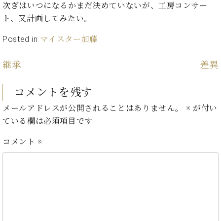
・
次ぎはいつになるかまだ決めていないが、工房コンサー
ス
ベ
ノ
セ
タ
ン
ト、又計画してみたい。
ン
ジ
ト
ト
C.
オ
Posted in
マイスター加藤
ラ
ベ
ム
ヒ
コ
東
シ
継承
差異
納
ン
京
ュ
入
ク
タ
実
ー
コメントを残す
イ
績
ル
店
ン
メールアドレスが公開されることはありません。
※
が付い
音
長
コ
楽
ご
ている欄は必須項目です
音
ン
教
挨
楽
サ
室
拶
コメント
※
教
ー
展
室
ト
示
ご
ア
情
愛
ッ
報
用
プ
ホー
者
ラ
ル・
の
イ
スタ
声