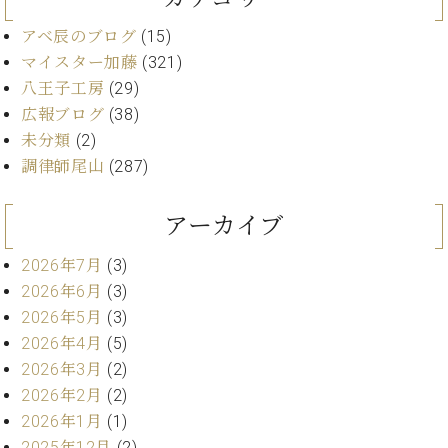
ー
内
アベ辰のブログ
(15)
(PDF)
W.
マイスター加藤
(321)
お
ホ
問
八王子工房
(29)
フ
い
広報ブログ
(38)
マ
合
未分類
(2)
ン
わ
調律師尾山
(287)
プ
せ
ロ
フ
アーカイブ
ェ
本
ッ
2026年7月
(3)
社
シ
：
2026年6月
(3)
ョ
八
2026年5月
(3)
ナ
王
2026年4月
(5)
ル
子
2026年3月
(2)
・
技
2026年2月
(2)
W.
術
2026年1月
(1)
ホ
営
フ
2025年12月
(2)