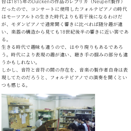
イ
ュ
ブ
台は1815年のDulckenの作品のレプリカ（Neupert製作）
ジ
(お
で
ン
タ
ロ
正
だったので、コンサートに使用したフォルテピアノの時代
ャ
知
コ
イ
グ
オンライン試弾
規
はモーツアルトの生きた時代よりも若干後になるわけだ
パ
ら
ン
ン
デ
ン
せ・
が、モダンピアノで通常聞く響きに比べれば随分趣が違
メルマガ登録
サ
の
ィ
の
メ
い、楽器の構造から見ても18世紀後半の響きに近い筈であ
ー
音
ー
取
デ
趣
ト
色
る。
ラ
り
ィ
味
/
ー・
生きる時代で趣味も違うので、はやり廃りもあるであろ
組
ア
か
C.
取
ベ
う。時代により表現の趣が違い、聴き手の掴みの部分も違
み
情
ら
ベ
扱
ヒ
報)
うかもしれない。
本
ヒ
店
シ
しかし、音符と音符の間の存在を、音楽の製作者自身は表
格
シ
ピ
ュ
的
現してたのだろうと、フォルテピアノでの演奏を聞くとい
ュ
ア
キ
タ
に
タ
ノ
ャ
店
つも感じる。
イ
学
イ
製
ン
舗・
ン
ぶ
ン
造
ペ
サ
を
方
レ
番
ー
ロ
弾
ま
ジ
号
ン
ン・
く
で
デ
調
前
大
ン
律
に
コ
歓
ス