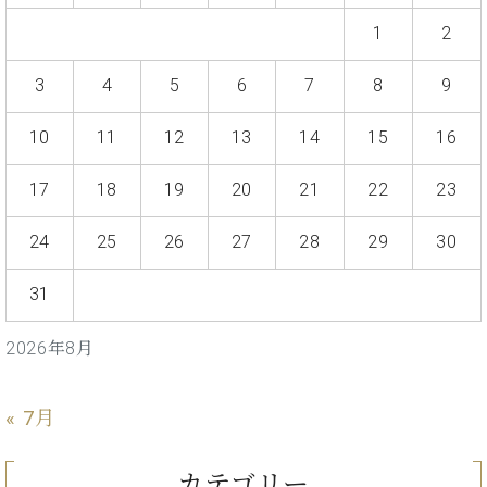
プ
室
ラ
ピ
1
2
イ
ア
ト
ノ
3
4
5
6
7
8
9
ピ
の
ア
コ
10
11
12
13
14
15
16
ノ
ン
シ
17
18
19
20
21
22
23
ェ
C.
ル
ベ
24
25
26
27
28
29
30
ジ
ヒ
ュ
シ
ア
31
ュ
ク
タ
セ
イ
2026年8月
ス
ン
セン
ア
トラ
« 7月
カ
ム東
デ
京の
ミ
カテゴリー
ご案