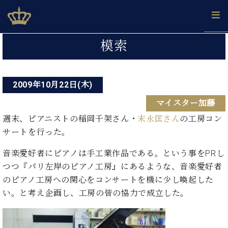
Skip
ベヒシュタインジャパン公式サイト
BECHSTEIN JAPAN Official Site
to
content
投
カ
模索
タ
稿
ベ
ベ
ド
メ
企
ロ
C.
ナ
ヒ
ヒ
イ
ル
業
グ
ベ
シ
2009年10月22日(木)
シ
ツ
マ
情
ビ
ヒ
ュ
ュ
の
ガ
報
マイスター加藤
シ
ゲ
タ
展
タ
名
会
ュ
イ
示
イ
器
員
週末、ピアニストの稲岡千架さん・
末永匡さん
の工房コン
ー
採
タ
ン
ン
ベ
登
サートを行った。
用
イ
シ
で、
の
ヒ
録
情
ン
ピ
演
グ
シ
ご
音楽愛好者にピアノは手工業作品である。という事をPRし
ョ
報
コ
ア
奏
ラ
ュ
案
つつ『パリ左岸のピアノ工房』にあるような、音楽愛好者
ン
ン
ノ
し
ン
タ
内
のピアノ工房への関心をコンサートを機に少し喚起した
サ
技
ベ
た
ド
イ
ー
い。と考え企画し、工房の皆の協力で成立した。
術
ヒ
い！
ピ
ン
各
ト /
シ
学
ア
店
C.
ュ
び
ノ
ブ
舗
ベ
ベ
タ