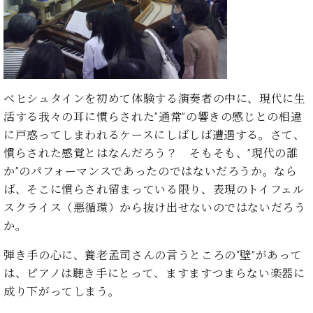
ン
迎。
サ
ベ
会
ベヒ
ー
C.
ヒ
社
シュ
ト
ベ
シ
案
ヒ
タイ
ュ
内
シ
タ
レ
ン・
ュ
ベヒシュタインを初めて体験する演奏者の中に、現代に生
イ
ッ
シュ
タ
お
ン・
ス
活する我々の耳に慣らされた”通常”の響きの感じとの相違
イ
ーレ
問
シ
ン
に戸惑ってしまわれるケースにしばしば遭遇する。さて、
ン
合
ュ
イ
音楽
慣らされた感覚とはなんだろう？ そもそも、”現代の誰
コ
せ
ー
ベ
教室
か”のパフォーマンスであったのではないだろうか。なら
ン
レ
ン
サ
ば、そこに慣らされ留まっている限り、表現のトイフェル
ト
ー
スクライス（悪循環）から抜け出せないのではないだろう
納
ベ
ト
か。
入
代
ヒ
グ
シ
実
理
ラ
弾き手の心に、養老孟司さんの言うところの“壁”があって
ュ
績
店
ン
タ
は、ピアノは聴き手にとって、ますますつまらない楽器に
ホ
主
ド
イ
ー
催
成り下がってしまう。
ピ
ン
ル・
イ
ア