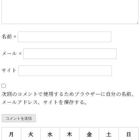
ト
ジオ
ピ
レン
ア
タル
ノ
ホー
ル・
名前
※
C.
スタ
ベ
ジオ
ヒ
空き
メール
※
シ
状況
ュ
動
サイト
タ
画
イ
収
ン
録
レ
サ
次回のコメントで使用するためブラウザーに自分の名前、
ジ
ー
メールアドレス、サイトを保存する。
デ
ビ
ン
ス
ス
音
ア
楽
ッ
月
火
水
木
金
土
日
教