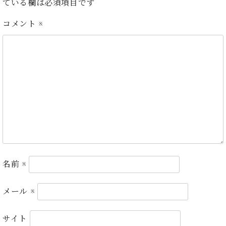
ン
ている欄は必須項目です
迎。
サ
ベ
会
ベヒ
ー
コメント
※
C.
ヒ
社
シュ
ト
ベ
シ
案
ヒ
タイ
ュ
内
シ
タ
レ
ン・
ュ
イ
ッ
シュ
タ
お
ン・
ス
イ
ーレ
問
シ
ン
ン
合
ュ
イ
音楽
コ
せ
ー
ベ
教室
ン
レ
ン
サ
ト
ー
納
ベ
ト
名前
※
入
代
ヒ
グ
シ
実
理
ラ
ュ
績
店
ン
メール
※
タ
ホ
主
ド
イ
ー
催
ピ
ン
サイト
ル・
イ
ア