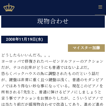
Skip
ベヒシュタインジャパン公式サイト
BECHSTEIN JAPAN Official Site
to
content
投
カ
現物合わせ
タ
稿
ベ
ベ
ド
メ
企
ロ
C.
ナ
ヒ
ヒ
イ
ル
業
グ
ベ
シ
2008年11月19日(水)
シ
ツ
マ
情
ビ
ヒ
ュ
ュ
の
ガ
報
マイスター加藤
シ
ゲ
タ
展
タ
名
会
ュ
イ
示
イ
器
員
どうしたらいいんだろ。。。
ー
採
タ
ン
ン
ベ
登
ヨーロッパで修復されたベーゼンドルファーのアクション
用
イ
シ
で、
の
ヒ
録
だが、テコの比率がどうにも普通ではないよぷだ。
情
ン
ピ
演
グ
シ
ご
ョ
報
恐らくバックハウスの為に調整されたものだという話だ
コ
ア
奏
ラ
ュ
案
ン
が、鍵盤は非常に重く且つ鍵盤は浅く、普通のモダンピア
ン
ノ
し
ン
タ
内
サ
技
ベ
た
ノではあり得ない妙な事になっている。現在このピアノを
ド
イ
ー
術
ヒ
い！
ピ
ン
所有されるT先生と、普通に弾けるピアノにしましょうと
各
ト /
シ
学
ア
言う事でアクションをお預かりしたが、こういうピアノで
店
C.
ュ
び
ノ
ブ
舗
は当たり前だが超現物合わせで改造してあり、進めど進め
ベ
ベ
タ