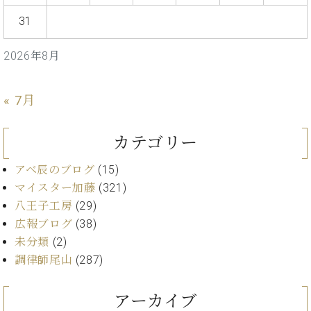
ト
ジオ
31
ピ
レン
ア
タル
ノ
ホー
2026年8月
ル・
C.
スタ
ベ
« 7月
ジオ
ヒ
空き
シ
状況
カテゴリー
ュ
動
タ
画
アベ辰のブログ
(15)
イ
収
マイスター加藤
(321)
ン
録
レ
八王子工房
(29)
サ
ジ
ー
広報ブログ
(38)
デ
ビ
未分類
(2)
ン
ス
調律師尾山
(287)
ス
音
ア
楽
ッ
アーカイブ
教