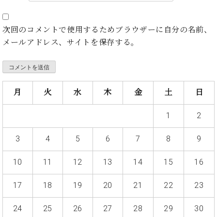
・
ス
ベ
ノ
セ
タ
ン
ン
ジ
ト
次回のコメントで使用するためブラウザーに自分の名前、
ト
C.
オ
ラ
ベ
メールアドレス、サイトを保存する。
ム
ヒ
コ
東
シ
納
ン
京
ュ
入
ク
タ
実
ー
月
火
水
木
金
土
日
イ
績
ル
店
ン
音
長
コ
1
2
楽
ご
音
ン
教
挨
楽
サ
室
拶
3
4
5
6
7
8
9
教
ー
展
室
ト
示
10
11
12
13
14
15
16
ご
ア
情
愛
ッ
報
17
18
19
20
21
22
23
用
プ
ホー
者
ラ
ル・
の
24
25
26
27
28
29
30
イ
スタ
声