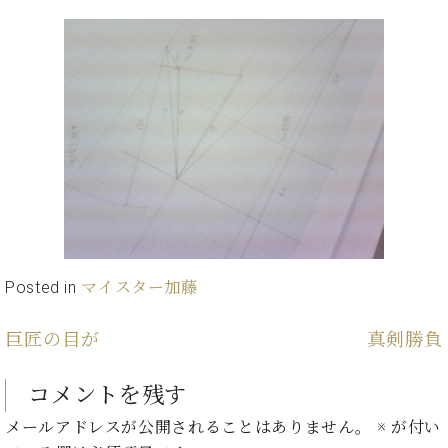
イ
ュ
ブ
ジ
(お
で
ン
タ
ロ
正
ャ
知
コ
イ
グ
オンライン試弾
規
パ
ら
ン
ン
デ
ン
せ・
メルマガ登録
サ
の
ィ
の
メ
ー
音
ー
取
デ
趣
ト
色
ラ
り
ィ
味
/
ー・
組
ア
か
C.
取
ベ
み
情
ら
ベ
扱
ヒ
報)
本
ヒ
店
シ
格
シ
ピ
ュ
的
ュ
ア
キ
タ
に
Posted in
マイスター加藤
タ
ノ
ャ
店
イ
学
イ
製
ン
舗・
ン
ぶ
ン
造
ペ
サ
巨匠の目が
真剣勝負
を
方
レ
番
ー
ロ
弾
ま
ジ
号
ン
ン・
く
コメントを残す
で
デ
調
前
大
ン
律
メールアドレスが公開されることはありません。
※
が付い
に
コ
歓
ス