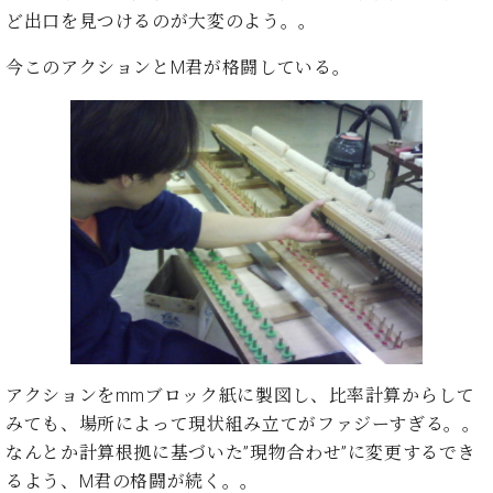
た
を
ラ
か
ヒ
ど出口を見つけるのが大変のよう。。
ヒ
イ
い！
作
ン
ら
シ
シ
ン・
録
る
ド
の
今このアクションとM君が格闘している。
ュ
ュ
サ
音
こ
ヒ
お
タ
タ
ロ
し
と
ス
知
イ
イ
ン
た
ト
ら
ン
ン
会
い！
音
リ
せ
レ
の
員
と
色
ー
(入
ジ
秘
い
と
荷
デ
密
う
ベ
タ
情
ン
音
方
ヒ
ッ
報
ス
楽
は、
シ
チ
等)
ニ
家
お
ュ
ュ
達
近
タ
ー
ベ
の
プ
く
C.
イ
ス・
ヒ
声
レ
の
ベ
ン・
イ
シ
ス
直
アクションをmmブロック紙に製図し、比率計算からして
ヒ
ジ
ベ
ュ
リ
営
シ
ベ
ャ
みても、場所によって現状組み立てがファジーすぎる。。
ン
タ
リ
店
ュ
ヒ
パ
なんとか計算根拠に基づいた”現物合わせ”に変更するでき
ト
イ
ー
舗
タ
シ
ン
るよう、M君の格闘が続く。。
ン・
ス
ま