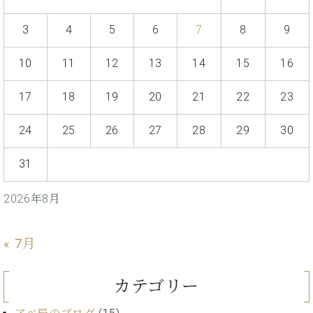
プ
室
ラ
ピ
3
4
5
6
7
8
9
イ
ア
ト
ノ
ピ
10
11
12
13
14
15
16
の
ア
コ
ノ
ン
17
18
19
20
21
22
23
シ
ェ
24
25
26
27
28
29
30
C.
ル
ベ
ジ
ヒ
31
ュ
シ
ア
ュ
2026年8月
ク
タ
セ
イ
ス
ン
« 7月
セン
ア
トラ
カ
ム東
カテゴリー
デ
京の
ミ
ご案