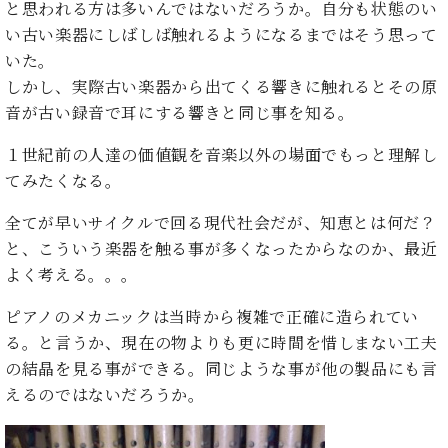
た
を
と思われる方は多いんではないだろうか。自分も状態のい
ラ
か
ヒ
ヒ
イ
い！
作
い古い楽器にしばしば触れるようになるまではそう思って
ン
ら
シ
シ
ン・
録
る
ド
の
いた。
ュ
ュ
サ
音
こ
ヒ
お
タ
タ
しかし、実際古い楽器から出てくる響きに触れるとその原
ロ
し
と
ス
知
イ
イ
ン
た
音が古い録音で耳にする響きと同じ事を知る。
ト
ら
ン
ン
会
い！
音
リ
せ
レ
の
員
１世紀前の人達の価値観を音楽以外の場面でもっと理解し
と
色
ー
(入
ジ
秘
い
てみたくなる。
と
荷
デ
密
う
ベ
タ
情
ン
音
方
全てが早いサイクルで回る現代社会だが、知恵とは何だ？
ヒ
ッ
報
ス
楽
は、
と、こういう楽器を触る事が多くなったからなのか、最近
シ
チ
等)
ニ
家
お
ュ
よく考える。。。
ュ
達
近
タ
ー
ベ
の
プ
く
ピアノのメカニックは当時から複雑で正確に造られてい
C.
イ
ス・
ヒ
声
レ
の
ベ
ン・
る。と言うか、現在の物よりも更に時間を惜しまない工夫
イ
シ
ス
直
ヒ
ジ
ベ
の結晶を見る事ができる。同じような事が他の製品にも言
ュ
リ
営
シ
ベ
ャ
ン
えるのではないだろうか。
タ
リ
店
ュ
ヒ
パ
ト
イ
ー
舗
タ
シ
ン
ン・
ス
ま