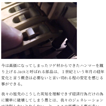
ン
迎。
サ
ベ
会
ベヒ
ー
C.
ヒ
社
シュ
ト
ベ
シ
案
ヒ
タイ
ュ
内
シ
タ
レ
ン・
ュ
イ
ッ
シュ
タ
お
ン・
ス
イ
ーレ
問
シ
ン
ン
合
ュ
イ
音楽
コ
せ
ー
ベ
教室
ン
レ
ン
サ
ト
今は高価になってしまったツゲ材からできたハンマーを蹴
ー
り上げるJackと呼ばれる部品は、１世紀という年月の経年
納
ベ
ト
入
代
変化と言う概念は必要ないと言い切れる程の安定を感じる
ヒ
グ
シ
実
理
事ができる。
ラ
ュ
績
店
ン
タ
ホ
主
我々の祖先のこうした英知を理解できず経済行為だけの為
ド
イ
ー
催
ピ
に簡単に破壊してしまう愚とは、我々のジェネレーション
ン
ル・
イ
ア