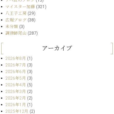
アベ辰のブログ
(15)
ー
内
マイスター加藤
(321)
(PDF)
八王子工房
(29)
W.
お
広報ブログ
(38)
ホ
問
フ
未分類
(3)
い
マ
合
調律師尾山
(287)
ン
わ
プ
せ
アーカイブ
ロ
フ
2026年8月
(1)
ェ
本
2026年7月
(3)
ッ
社
シ
2026年6月
(3)
：
ョ
2026年5月
(3)
八
ナ
王
2026年4月
(5)
ル
子
2026年3月
(2)
・
2026年2月
(2)
技
W.
術
2026年1月
(1)
ホ
営
2025年12月
(2)
フ