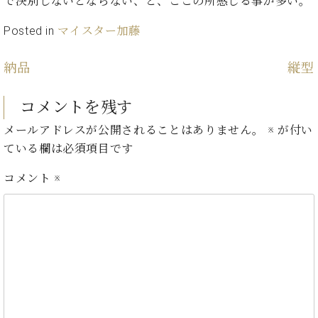
で決別しないとならない、と、ここの所感じる事が多い。
・
ス
ベ
ノ
セ
タ
ン
ン
Posted in
マイスター加藤
ジ
ト
ト
C.
オ
ラ
ベ
納品
縦型
ム
ヒ
コ
東
シ
納
ン
京
コメントを残す
ュ
入
ク
タ
実
ー
メールアドレスが公開されることはありません。
※
が付い
イ
績
ル
店
ている欄は必須項目です
ン
音
長
コ
楽
ご
音
コメント
※
ン
教
挨
楽
サ
室
拶
教
ー
展
室
ト
示
ご
ア
情
愛
ッ
報
用
プ
ホー
者
ラ
ル・
の
イ
スタ
声