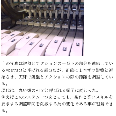
イ
ュ
ブ
ジ
(お
で
ン
タ
ロ
正
ャ
知
コ
イ
グ
オンライン試弾
規
パ
ら
ン
ン
デ
ン
せ・
メルマガ登録
サ
の
ィ
の
メ
ー
音
ー
取
デ
趣
ト
色
ラ
り
ィ
味
/
ー・
組
ア
か
C.
取
ベ
み
情
ら
ベ
扱
ヒ
報)
本
ヒ
店
シ
格
シ
ピ
上の写真は鍵盤とアクションの一番下の部分を連結してい
ュ
的
ュ
ア
キ
るAbstractと呼ばれる部分だが、正確に１本ずつ鍵盤と連
タ
に
タ
ノ
ャ
店
イ
結させ、天秤で鍵盤とアクションの隙の距離を調整してい
学
イ
製
ン
舗・
ン
る。
ぶ
ン
造
ペ
サ
を
現代は、丸い頭のPilotと呼ばれる螺子に変わった。
方
レ
番
ー
ロ
弾
ま
例えばこのシステム一つをとっても、製作と高いスキルを
ジ
号
ン
ン・
く
で
デ
調
要求する調整時間を削減する為の変化である事が理解でき
前
大
ン
律
る。
に
コ
歓
ス