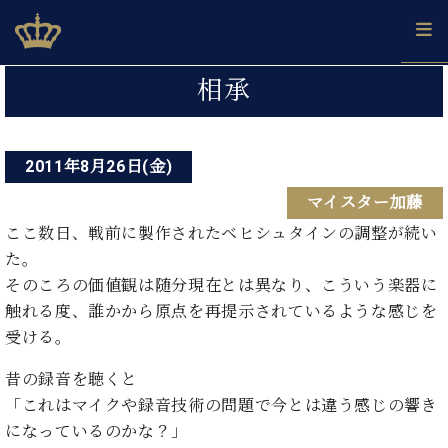
Skip
ベヒシュタインジャパン公式サイト
BECHSTEIN JAPAN Official Site
to
content
投
カ
相承
タ
稿
ベ
ベ
ド
メ
企
ロ
C.
ナ
ヒ
ヒ
イ
ル
業
グ
ベ
シ
2011年8月26日(金)
シ
ツ
マ
情
ビ
ヒ
ュ
ュ
の
ガ
報
マイスター加藤
シ
ゲ
タ
展
タ
名
会
ュ
イ
示
イ
器
員
ここ数日、戦前に製作されたベヒシュタインの調整が続い
ー
採
タ
ン
ン
ベ
登
た。
用
イ
シ
で、
の
ヒ
録
そのころの価値観は随分現在とは異なり、こういう楽器に
情
ン
ピ
演
グ
シ
ご
ョ
報
触れる度、誰かから原点を再提示されているような感じを
コ
ア
奏
ラ
ュ
案
ン
受ける。
ン
ノ
し
ン
タ
内
サ
技
ベ
た
ド
イ
ー
昔の録音を聴くと
術
ヒ
い！
ピ
ン
各
ト /
シ
「これはマイクや録音技術の問題で今とは違う感じの響き
学
ア
店
C.
ュ
び
ノ
になっているのかな？」
ブ
舗
ベ
ベ
タ