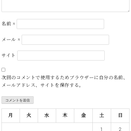
ト
ジオ
ピ
レン
ア
タル
ノ
ホー
名前
※
ル・
C.
スタ
メール
※
ベ
ジオ
ヒ
空き
シ
サイト
状況
ュ
動
タ
画
イ
収
次回のコメントで使用するためブラウザーに自分の名前、
ン
録
メールアドレス、サイトを保存する。
レ
サ
ジ
ー
デ
ビ
ン
ス
ス
音
月
火
水
木
金
土
日
ア
楽
ッ
教
1
2