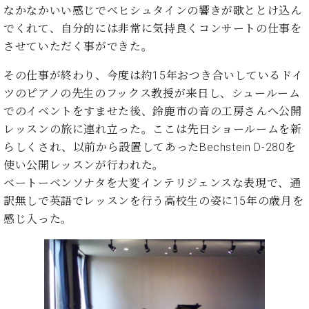
イ
ュ
ブ
ジ
(お
なかなかいい感じでベヒシュタインの響きが歌ととけ込ん
で
ン
タ
ロ
正
ャ
知
でくれて、自分的には非常に気持良くコンサートの仕事を
コ
イ
グ
オンライン試弾
規
パ
ら
させていただく事ができた。
ン
ン
デ
ン
せ・
メルマガ登録
サ
の
ィ
の
メ
その仕事が終わり、今度は約15年おつき合いしているドイ
ー
音
ー
取
デ
趣
ト
色
ツのピアノの先生のフックス教授が来日し、シュールーム
ラ
り
ィ
味
/
ー・
でのイベントをすませた後、鈴鹿市の音の工房さんへ公開
組
ア
か
C.
取
ベ
レッスンの旅に連れ立った。ここは先日ショールームを新
み
情
ら
ベ
扱
ヒ
報)
らしくされ、以前から設置してあったBechstein D-280を
本
ヒ
店
シ
使い公開レッスンが行われた。
格
シ
ピ
ュ
的
ベートーベンソナタを大変インテリジェンスな表現で、通
ュ
ア
キ
タ
に
タ
ノ
ャ
店
訳無しで英語でレッスンを行う高校生の姿に15年の歳月を
イ
学
イ
製
ン
舗・
感じ入った。
ン
ぶ
ン
造
ペ
サ
を
方
レ
番
ー
ロ
弾
ま
ジ
号
ン
ン・
く
で
デ
調
前
大
ン
律
に
コ
歓
ス