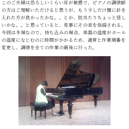
た
を
このご夫婦は恐ろしいくらい耳が敏感で、ピアノの調律師
ラ
か
ヒ
ヒ
イ
い！
作
の方はご理解いただけると思うが、もう少しだけ腹に針を
ン
ら
シ
シ
ン・
録
る
ド
の
入れた方が良かったかな。。とか、弦当たりちょっと怪し
ュ
ュ
サ
音
こ
ヒ
お
タ
タ
いかな。。と思っていると、見事にその音を指摘される。
ロ
し
と
ス
知
イ
イ
ン
た
今回は冬場なので、持ち込みの場合、楽器の温度がホール
ト
ら
ン
ン
会
い！
の温度になじむのに時間がかかるため、通常と作業順番を
音
リ
せ
レ
の
員
と
変更し、調律を全ての作業の最後に行った。
色
ー
(入
ジ
秘
い
と
荷
デ
密
う
ベ
タ
情
ン
音
方
ヒ
ッ
報
ス
楽
は、
シ
チ
等)
ニ
家
お
ュ
ュ
達
近
タ
ー
ベ
の
プ
く
C.
イ
ス・
ヒ
声
レ
の
ベ
ン・
イ
シ
ス
直
ヒ
ジ
ベ
ュ
リ
営
シ
ベ
ャ
ン
タ
リ
店
ュ
ヒ
パ
ト
イ
ー
舗
タ
シ
ン
ン・
ス
ま