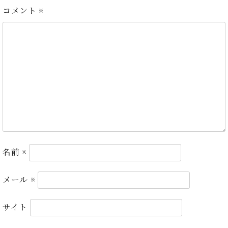
・
ス
ベ
ノ
コメント
※
セ
タ
ン
ン
ジ
ト
ト
C.
オ
ラ
ベ
ム
ヒ
コ
東
シ
納
ン
京
ュ
入
ク
タ
実
ー
イ
績
ル
店
ン
音
長
コ
楽
ご
音
ン
教
挨
楽
サ
室
拶
教
名前
※
ー
展
室
ト
示
ご
ア
情
メール
※
愛
ッ
報
用
プ
ホー
者
サイト
ラ
ル・
の
イ
スタ
声