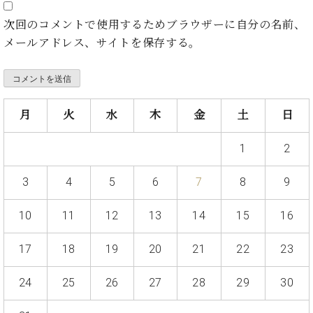
ト
ジオ
ピ
次回のコメントで使用するためブラウザーに自分の名前、
レン
ア
タル
メールアドレス、サイトを保存する。
ノ
ホー
ル・
C.
スタ
ベ
ジオ
ヒ
月
火
水
木
金
土
日
空き
シ
状況
ュ
動
1
2
タ
画
イ
収
3
4
5
6
7
8
9
ン
録
レ
サ
10
11
12
13
14
15
16
ジ
ー
デ
ビ
17
18
19
20
21
22
23
ン
ス
ス
音
24
25
26
27
28
29
30
ア
楽
ッ
教