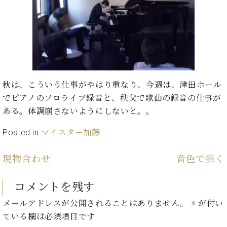
ン
迎。
サ
ベ
会
ベヒ
ー
C.
ヒ
社
シュ
ト
ベ
シ
案
ヒ
タイ
ュ
内
シ
タ
レ
ン・
ュ
イ
ッ
シュ
タ
お
ン・
ス
秋は、こういう仕事がやはり重なり、今週は、津田ホール
イ
ーレ
問
シ
ン
でピアノのソロライブ録音と、秩父で歌曲の録音の仕事が
ン
合
ュ
イ
音楽
ある。体調崩さないようにしないと。。
コ
せ
ー
ベ
教室
ン
レ
ン
Posted in
マイスター加藤
サ
ト
ー
納
ベ
ト
現物合わせ
音色で描く
入
代
ヒ
グ
シ
実
理
ラ
コメントを残す
ュ
績
店
ン
タ
ホ
主
ド
メールアドレスが公開されることはありません。
※
が付い
イ
ー
催
ピ
ている欄は必須項目です
ン
ル・
イ
ア