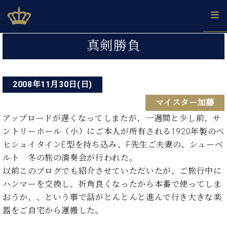
Skip
ベヒシュタインジャパン公式サイト
BECHSTEIN JAPAN Official Site
to
content
投
カ
真剣勝負
タ
稿
ベ
ベ
ド
メ
企
ロ
C.
ナ
ヒ
ヒ
イ
ル
業
グ
ベ
シ
2008年11月30日(日)
シ
ツ
マ
情
ビ
ヒ
ュ
ュ
の
ガ
報
マイスター加藤
シ
ゲ
タ
展
タ
名
会
ュ
イ
示
イ
器
員
アップロードが遅くなってしまたが、一週間と少し前、サ
ー
採
タ
ン
ン
ベ
登
ントリーホール（小）にご本人が所有される1920年製のベ
用
イ
シ
で、
の
ヒ
録
ヒシュイタインE型を持ち込み、F先生ご夫妻の、シューベ
情
ン
ピ
演
グ
シ
ご
ョ
報
ルト 冬の旅の演奏会が行われた。
コ
ア
奏
ラ
ュ
案
ン
以前このブログでも紹介させていただいたが、ご旅行中に
ン
ノ
し
ン
タ
内
サ
技
ベ
た
ハンマーを交換し、折角良くなったから本番で使ってしま
ド
イ
ー
術
ヒ
い！
ピ
ン
おうか、、という事で話がとんとんと進んで行き大きな楽
各
ト /
シ
学
ア
器をご自宅から運搬した。
店
C.
ュ
び
ノ
ブ
舗
ベ
ベ
タ