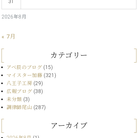
プ
31
室
ラ
ピ
イ
ア
2026年8月
ト
ノ
ピ
の
ア
コ
« 7月
ノ
ン
シ
カテゴリー
ェ
C.
ル
ベ
アベ辰のブログ
(15)
ジ
ヒ
マイスター加藤
(321)
ュ
シ
ア
八王子工房
(29)
ュ
ク
広報ブログ
(38)
タ
セ
イ
未分類
(3)
ス
ン
調律師尾山
(287)
セン
ア
トラ
カ
ム東
アーカイブ
デ
京の
ミ
ご案
2026年8月
(1)