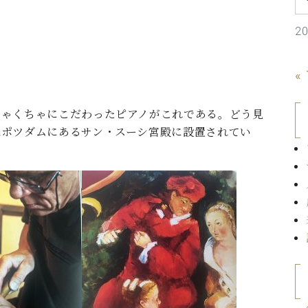
C.ベヒシュタイン コンサート
代理店主催イベント
音楽教室
アップライトピアノ
2
コンクール
声
«
音楽教室
調律)
ちゃくちゃにこだわったピアノがこれである。どう見
はポツダムにあるサン・スーシ宮殿に設置されてい