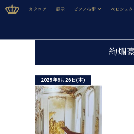
Skip
ベヒシュタインジャパン公式サイト
BECHSTEIN JAPAN Official Site
カタログ
展示
ピアノ技術
ベヒシュタ
to
content
ベヒシュタインのグランドピ
ドイツの名
作ること
ベヒシュタインで、 演奏したい！ 学びたい！ 録音した
投
C.ベヒシュタイン コンサート / C.ベヒシュタイ
ブランドヒ
絢爛
音色とタッチ
稿
ベヒシュタイン・
趣味から本格的に学ぶ方まで大歓迎。
音楽家達の
ナ
C.ベヒシュタイン コンサート
ベヒシュタイン・ジャパンの
み
ビ
ベヒシュタイン・セントラム 東
ベヒシュタ
2025年6月26日(木)
ゲ
ピアノ製造番号
店長ご挨拶
ベヒシュタ
ー
展示情報
ホール・スタジオレンタル
ベヒシュタ
シ
ホール・スタジオ空き状況
動画収録サービス
ョ
納入実績 
音楽教室
ピアノのコンシェルジュ