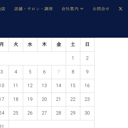
扱店
店舗・サロン・調律
会社案内
お問合せ
企業情報
メルマガ登録
月
火
水
木
金
土
日
採用情報
1
2
ベヒシュタイン・サロン会員
3
4
5
6
7
8
9
本社：八王子・技術営業センター
ベヒシュタイン・ジャパンブログ
10
11
12
13
14
15
16
17
18
19
20
21
22
23
中古】
24
25
26
27
28
29
30
31