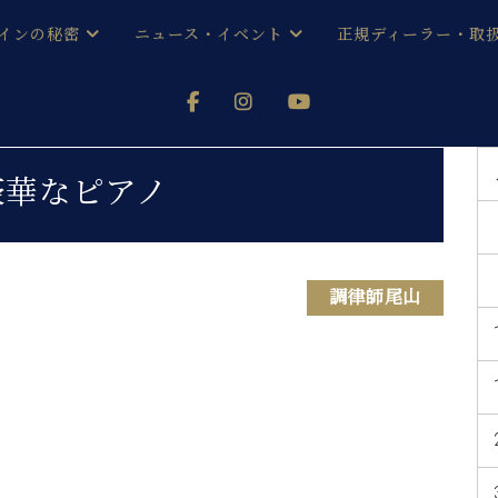
インの秘密
ニュース・イベント
正規ディーラー・取
アノを
器ベヒシュタイン
メルマガ会員登録ご案内
い！ という方は、お近くの直営店舗まで
オンライン試弾
ン レジデンス
ストリー
各店舗からのお知らせ
豪華なピアノ
(入荷情報等)
シューレ音楽教室
声
/
C.ベヒシュタイン レジデンス
取り組
プレスリリース
(お知らせ・メディア情報)
京
インの音色
調律師尾山
キャンペーン
スタッフご挨拶
インを弾く前に
技術者紹介
展示情報【ユーロピアノ特選
コンサート
イン・シューレ
イベント情報
八王子工房ブログ
レッスンイベント
ホール・スタジオ
アクセス
お問い合わせ