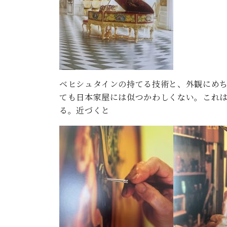
ン
C.ベヒシュタイン コンサート
アクセス
納入実績 
グランドピアノ
セントラム東京のご案内(PDF)
お問い合わせ
ご愛用者の
C.ベヒシュタイン アカデミー
アーティストカスタマーサービス(
W.ホフマン プロフェッショナル
ベヒシュタインの持てる技術と、外観にめ
アフターサービス(調律)
ても日本家屋には似つかわしくない。これ
W.ホフマン トラディション
調律師紹介
る。近づくと
調律料金表
お問い合わせ
W.ホフマン ヴィジョン
尾山調律師のブログ Die Musikgasse（音楽の小道）
C.BECHSTEIN Digital(ベヒシュタイン デジタル)