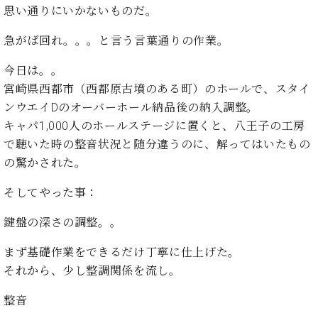
イ
ュ
ブ
ジ
(お
思い通りにいかないものだ。
で
ン
タ
ロ
正
ャ
知
コ
イ
グ
オンライン試弾
規
急がば回れ。。。と言う言葉通りの作業。
パ
ら
ン
ン
デ
ン
せ・
メルマガ登録
サ
の
ィ
今日は。。
の
メ
ー
音
ー
取
デ
宮崎県西都市（西都原古墳のある町）のホールで、スタイ
趣
ト
色
ラ
り
ィ
ンウエイDのオーバーホール納品後の納入調整。
味
/
ー・
組
ア
か
キャパ1,000人のホールステージに置くと、八王子の工房
C.
取
ベ
み
情
ら
ベ
で聴いた時の整音状況と随分違うのに、解ってはいたもの
扱
ヒ
報)
本
ヒ
店
の驚かされた。
シ
格
シ
ピ
ュ
的
ュ
ア
キ
そしてやった事：
タ
に
タ
ノ
ャ
店
イ
学
イ
製
ン
舗・
鍵盤の深さの調整。。
ン
ぶ
ン
造
ペ
サ
を
方
レ
番
ー
ロ
まず基礎作業をできるだけ丁寧に仕上げた。
弾
ま
ジ
号
ン
ン・
それから、少し整調関係を流し。
く
で
デ
調
前
大
ン
律
整音
に
コ
歓
ス