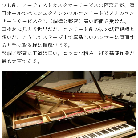
ン
迎。
少し前、アーティストカスタマーサービスの阿部君が、津
サ
ベ
会
ベヒ
田ホールでベヒシュタインのフルコンサートピアノのコン
ー
C.
ヒ
社
シュ
ト
サートサービスをし（調律と整音）高い評価を受けた。
ベ
シ
案
ヒ
タイ
華やかに見える世界だが、コンサート前の彼の試行錯誤と
ュ
内
シ
想いが、こうしてステージ上で真新しいハンマーに直面す
タ
レ
ン・
ュ
イ
ッ
ると手に取る様に理解できる。
シュ
タ
お
ン・
ス
整調／整音に王道は無い。コツコツ積み上げる基礎作業が
イ
ーレ
問
シ
ン
最も大事である。
ン
合
ュ
イ
音楽
コ
せ
ー
ベ
教室
ン
レ
ン
サ
ト
ー
納
ベ
ト
入
代
ヒ
グ
シ
実
理
ラ
ュ
績
店
ン
タ
ホ
主
ド
イ
ー
催
ピ
ン
ル・
イ
ア