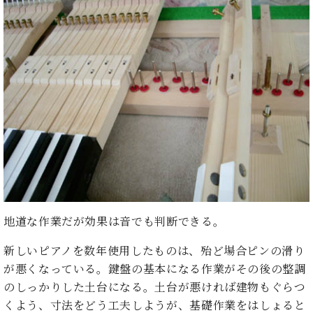
た
を
ラ
か
ヒ
ヒ
イ
い！
作
ン
ら
シ
シ
ン・
録
る
ド
の
ュ
ュ
サ
音
こ
ヒ
お
タ
タ
ロ
し
と
ス
知
イ
イ
ン
た
ト
ら
ン
ン
会
い！
音
リ
せ
レ
の
員
と
色
ー
(入
ジ
秘
い
と
荷
デ
密
う
ベ
タ
情
ン
音
方
ヒ
ッ
報
ス
楽
は、
シ
チ
等)
ニ
家
お
ュ
ュ
達
近
タ
ー
ベ
の
プ
く
地道な作業だが効果は音でも判断できる。
C.
イ
ス・
ヒ
声
レ
の
ベ
ン・
イ
シ
ス
直
新しいピアノを数年使用したものは、殆ど場合ピンの滑り
ヒ
ジ
ベ
ュ
リ
営
シ
ベ
ャ
が悪くなっている。鍵盤の基本になる作業がその後の整調
ン
タ
リ
店
ュ
ヒ
パ
のしっかりした土台になる。土台が悪ければ建物もぐらつ
ト
イ
ー
舗
タ
シ
ン
くよう、寸法をどう工夫しようが、基礎作業をはしょると
ン・
ス
ま