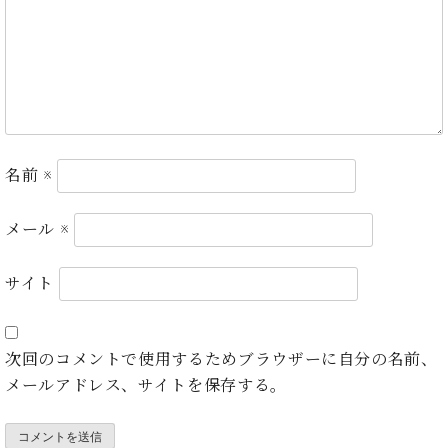
ト
ジオ
ピ
レン
ア
タル
ノ
ホー
ル・
C.
スタ
ベ
ジオ
ヒ
空き
名前
※
シ
状況
ュ
動
メール
タ
※
画
イ
収
ン
録
サイト
レ
サ
ジ
ー
デ
ビ
次回のコメントで使用するためブラウザーに自分の名前、
ン
ス
ス
メールアドレス、サイトを保存する。
音
ア
楽
ッ
教