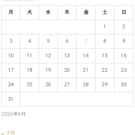
プ
室
ラ
ピ
月
火
水
木
金
土
日
イ
ア
ト
ノ
1
2
ピ
の
ア
コ
ノ
3
4
5
6
7
8
9
ン
シ
ェ
10
11
12
13
14
15
16
C.
ル
ベ
ジ
ヒ
17
18
19
20
21
22
23
ュ
シ
ア
ュ
24
25
26
27
28
29
30
ク
タ
セ
イ
31
ス
ン
セン
ア
2026年8月
トラ
カ
ム東
デ
京の
ミ
« 7月
ご案