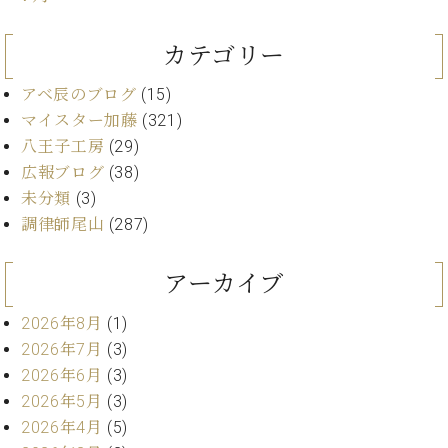
ー
内
(PDF)
カテゴリー
W.
お
ホ
問
アベ辰のブログ
(15)
フ
い
マイスター加藤
(321)
マ
合
ン
八王子工房
(29)
わ
プ
広報ブログ
(38)
せ
ロ
未分類
(3)
フ
調律師尾山
(287)
ェ
本
ッ
社
シ
アーカイブ
：
ョ
八
ナ
2026年8月
(1)
王
ル
2026年7月
(3)
子
・
2026年6月
(3)
技
W.
2026年5月
(3)
術
ホ
2026年4月
(5)
営
フ