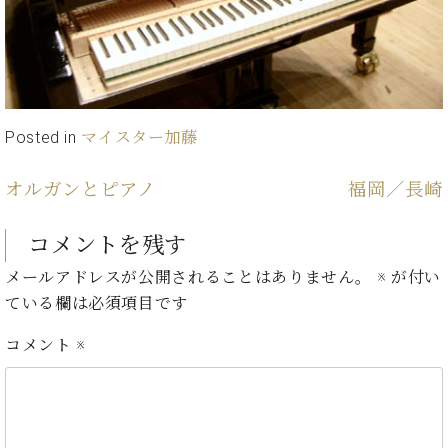
・
ス
ベ
ノ
セ
タ
ン
ン
ジ
ト
ト
C.
オ
ラ
ベ
ム
ヒ
コ
東
シ
納
ン
Posted in
マイスター加藤
京
ュ
入
ク
タ
実
ー
オルガンとピアノ
福岡／長崎
イ
績
ル
店
ン
音
長
コ
コメントを残す
楽
ご
音
ン
教
挨
楽
メールアドレスが公開されることはありません。
※
が付い
サ
室
拶
教
ている欄は必須項目です
ー
展
室
ト
示
ご
コメント
※
ア
情
愛
ッ
報
用
プ
ホー
者
ラ
ル・
の
イ
スタ
声