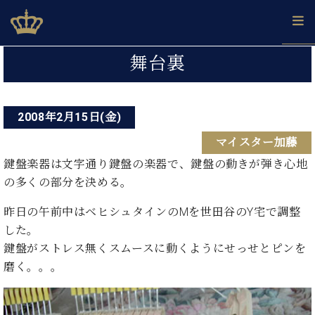
Skip
ベヒシュタインジャパン公式サイト
BECHSTEIN JAPAN Official Site
to
content
投
カ
舞台裏
タ
稿
ベ
ベ
ド
メ
企
ロ
C.
ナ
ヒ
ヒ
イ
ル
業
グ
ベ
シ
2008年2月15日(金)
シ
ツ
マ
情
ビ
ヒ
ュ
ュ
の
ガ
報
マイスター加藤
シ
ゲ
タ
展
タ
名
会
ュ
イ
示
イ
器
員
鍵盤楽器は文字通り鍵盤の楽器で、鍵盤の動きが弾き心地
ー
採
タ
ン
ン
ベ
登
の多くの部分を決める。
用
イ
シ
で、
の
ヒ
録
情
ン
ピ
演
グ
シ
ご
昨日の午前中はベヒシュタインのMを世田谷のY宅で調整
ョ
報
コ
ア
奏
ラ
ュ
案
した。
ン
ン
ノ
し
ン
タ
内
鍵盤がストレス無くスムースに動くようにせっせとピンを
サ
技
ベ
た
ド
イ
ー
磨く。。。
術
ヒ
い！
ピ
ン
各
ト /
シ
学
ア
店
C.
ュ
び
ノ
ブ
舗
ベ
ベ
タ