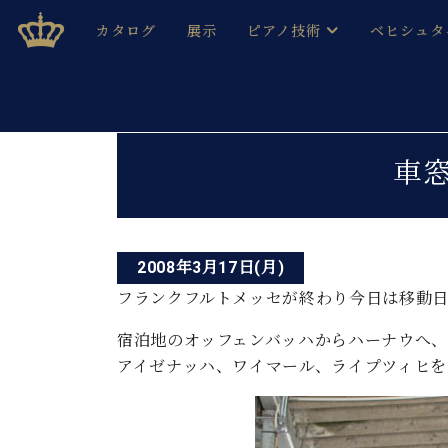
Skip
ベヒシュタインジャパン公式サイト
BECHSTEIN JAPAN Official Site
カタログ
展示
ピアノ技術
ベヒシュタ
to
content
ベヒシュタインのグランドピ
ドイツの名
作ること
ベヒシュタインで、 演奏したい！ 学びたい！ 録音した
投
C.ベヒシュタイン コンサート / C.ベヒシュタイ
ブランドヒ
車
音色とタッチ
稿
ベヒシュタイン・
趣味から本格的に学ぶ方まで大歓迎。
音楽家達の
ナ
C.ベヒシュタイン コンサート
ベヒシュタイン・ジャパンの
み
ビ
ベヒシュタイン・セントラム 東
ベヒシュタ
2008年3月17日(月)
ゲ
フランクフルトメッセが終わり今日は移動
ピアノ製造番号
店長ご挨拶
ベヒシュタ
ー
展示情報
宿泊地のオッフェンバッハからハーナウへ
ホール・スタジオレンタル
アイゼナッハ、ワイマール、ライプツィヒを
ベヒシュタ
シ
ホール・スタジオ空き状況
動画収録サービス
ョ
納入実績 
音楽教室
ピアノのコンシェルジュ