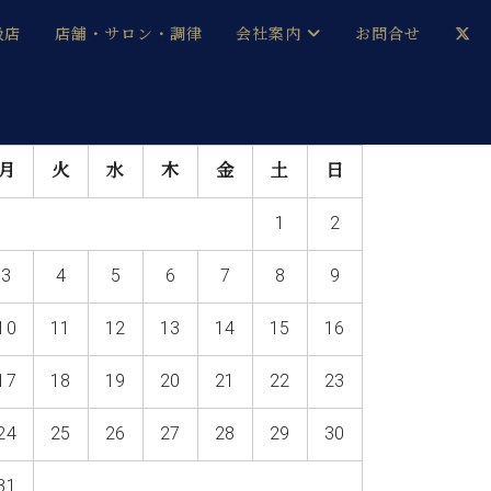
扱店
店舗・サロン・調律
会社案内
お問合せ
企業情報
メルマガ登録
月
火
水
木
金
土
日
採用情報
1
2
ベヒシュタイン・サロン会員
3
4
5
6
7
8
9
本社：八王子・技術営業センター
ベヒシュタイン・ジャパンブログ
10
11
12
13
14
15
16
17
18
19
20
21
22
23
中古】
24
25
26
27
28
29
30
31