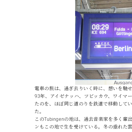
ン
C.ベヒシュタイン コンサート
アクセス
納入実績 
グランドピアノ
セントラム東京のご案内(PDF)
お問い合わせ
ご愛用者の
C.ベヒシュタイン アカデミー
アーティストカスタマーサービス(
W.ホフマン プロフェッショナル
アフターサービス(調律)
W.ホフマン トラディション
調律師紹介
調律料金表
お問い合わせ
W.ホフマン ヴィジョン
尾山調律師のブログ Die Musikgasse（音楽の小道）
電車の旅は、過ぎ去りいく時に、想いを馳
C.BECHSTEIN Digital(ベヒシュタイン デジタル)
93年、アイゼナッハ、ツビッカウ、ワイマ
たのを、ほぼ同じ道のりを鉄道で移動して
た。
このTubingenの地は、過去音楽家を多
ンもこの地で生を受けている。冬の垂れた