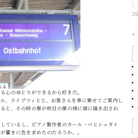
C.ベヒシュタイン コンサート
代理店主催イベント
音楽教室
アップライトピアノ
2
コンクール
声
«
音楽教室
調律)
せる心のゆとりができるから好きだ。
ール、ライプツィヒと、お客さんを車に乗せてご案内し
いると、その時の事が昨日の事の様に頭に描き出され
く輩出しているし、ピアノ製作者のカール・ベヒシュタイ
雲が響きに色を求めたのだろうか。。