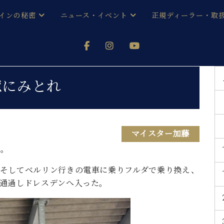
インの秘密
ニュース・イベント
正規ディーラー・取
アノを
器ベヒシュタイン
メルマガ会員登録ご案内
い！ という方は、お近くの直営店舗まで
オンライン試弾
ン レジデンス
ストリー
各店舗からのお知らせ
窓にみとれ
(入荷情報等)
シューレ音楽教室
声
/
C.ベヒシュタイン レジデンス
取り組
プレスリリース
(お知らせ・メディア情報)
京
インの音色
マイスター加藤
日。
キャンペーン
スタッフご挨拶
インを弾く前に
技術者紹介
、そしてベルリン行きの電車に乗りフルダで乗り換え、
展示情報【ユーロピアノ特選
コンサート
通過しドレスデンへ入った。
イン・シューレ
イベント情報
八王子工房ブログ
レッスンイベント
ホール・スタジオ
アクセス
お問い合わせ