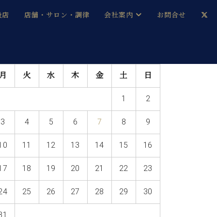
扱店
店舗・サロン・調律
会社案内
お問合せ
企業情報
メルマガ登録
月
火
水
木
金
土
日
採用情報
1
2
ベヒシュタイン・サロン会員
3
4
5
6
7
8
9
本社：八王子・技術営業センター
ベヒシュタイン・ジャパンブログ
10
11
12
13
14
15
16
17
18
19
20
21
22
23
中古】
24
25
26
27
28
29
30
31