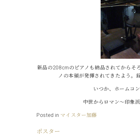
ン
C.ベヒシュタイン コンサート
アクセス
納入実績 
グランドピアノ
セントラム東京のご案内(PDF)
お問い合わせ
ご愛用者の
C.ベヒシュタイン アカデミー
アーティストカスタマーサービス(
W.ホフマン プロフェッショナル
アフターサービス(調律)
W.ホフマン トラディション
調律師紹介
新品の208cmのピアノも納品されてから
調律料金表
ノの本領が発揮されてきたよう。
お問い合わせ
W.ホフマン ヴィジョン
尾山調律師のブログ Die Musikgasse（音楽の小道）
いつか、ホームコ
C.BECHSTEIN Digital(ベヒシュタイン デジタル)
中世からロマン～印象
Posted in
マイスター加藤
ポスター