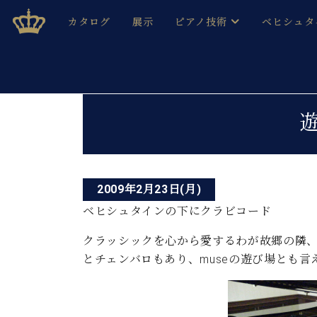
Skip
ベヒシュタインジャパン公式サイト
BECHSTEIN JAPAN Official Site
カタログ
展示
ピアノ技術
ベヒシュタ
to
content
ベヒシュタインのグランドピ
ドイツの名
作ること
ベヒシュタインで、 演奏したい！ 学びたい！ 録音した
投
C.ベヒシュタイン コンサート / C.ベヒシュタイ
ブランドヒ
音色とタッチ
稿
ベヒシュタイン・
趣味から本格的に学ぶ方まで大歓迎。
音楽家達の
ナ
C.ベヒシュタイン コンサート
ベヒシュタイン・ジャパンの
み
ビ
ベヒシュタイン・セントラム 東
ベヒシュタ
2009年2月23日(月)
ゲ
ベヒシュタインの下にクラビコード
ピアノ製造番号
店長ご挨拶
ベヒシュタ
ー
展示情報
クラッシックを心から愛するわが故郷の隣、
ホール・スタジオレンタル
とチェンバロもあり、museの遊び場とも言
ベヒシュタ
シ
ホール・スタジオ空き状況
動画収録サービス
ョ
納入実績 
音楽教室
ピアノのコンシェルジュ