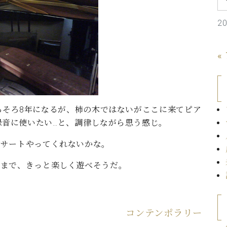
C.ベヒシュタイン コンサート
代理店主催イベント
音楽教室
アップライトピアノ
2
コンクール
声
«
音楽教室
調律)
そろそろ8年になるが、柿の木ではないがここに来てピア
録音に使いたい…と、調律しながら思う感じ。
ンサートやってくれないかな。
派まで、きっと楽しく遊べそうだ。
コンテンポラリー