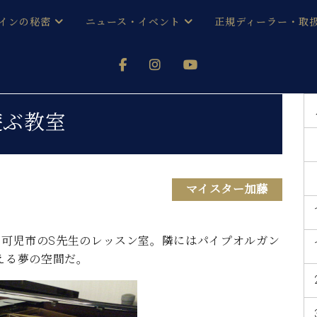
インの秘密
ニュース・イベント
正規ディーラー・取
アノを
器ベヒシュタイン
メルマガ会員登録ご案内
い！ という方は、お近くの直営店舗まで
オンライン試弾
ン レジデンス
ストリー
各店舗からのお知らせ
遊ぶ教室
(入荷情報等)
シューレ音楽教室
声
/
C.ベヒシュタイン レジデンス
取り組
プレスリリース
(お知らせ・メディア情報)
京
インの音色
マイスター加藤
キャンペーン
スタッフご挨拶
インを弾く前に
技術者紹介
可児市のS先生のレッスン室。隣にはパイプオルガン
展示情報【ユーロピアノ特選
コンサート
える夢の空間だ。
イン・シューレ
イベント情報
八王子工房ブログ
レッスンイベント
ホール・スタジオ
アクセス
お問い合わせ